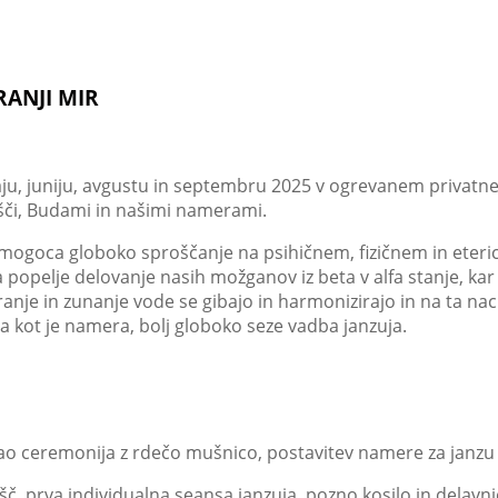
TRANJI MIR
 v maju, juniju, avgustu in septembru 2025 v ogrevanem priv
išči, Budami in našimi namerami.
 Omogoca globoko sproščanje na psihičnem, fizičnem in eteric
ba popelje delovanje nasih možganov iz beta v alfa stanje, 
anje in zunanje vode se gibajo in harmonizirajo in na ta n
 kot je namera, bolj globoko seze vadba janzuja.
cao ceremonija z rdečo mušnico, postavitev namere za janzu
šč, prva individualna seansa janzuja, pozno kosilo in delavni