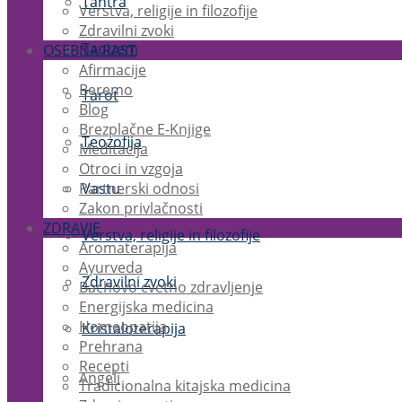
Tantra
Verstva, religije in filozofije
Zdravilni zvoki
Taoizem
OSEBNA RAST
Afirmacije
Beremo
Tarot
Blog
Brezplačne E-Knjige
Teozofija
Meditacija
Otroci in vzgoja
Partnerski odnosi
Vastu
Zakon privlačnosti
ZDRAVJE
Verstva, religije in filozofije
Aromaterapija
Ayurveda
Zdravilni zvoki
Bachovo cvetno zdravljenje
Energijska medicina
Homeopatija
Kristaloterapija
Prehrana
Recepti
Angeli
Tradicionalna kitajska medicina