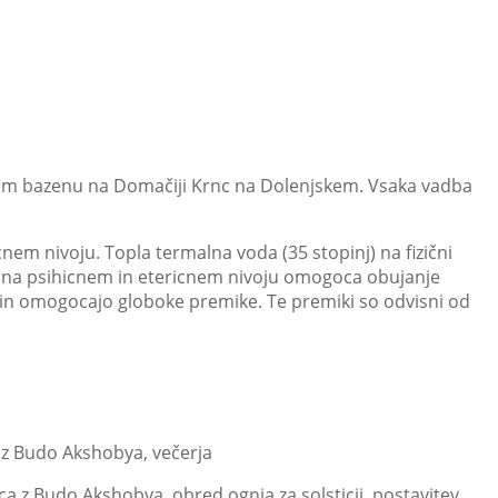
atnem bazenu na Domačiji Krnc na Dolenjskem. Vsaka vadba
nem nivoju. Topla termalna voda (35 stopinj) na fizični
kar na psihicnem in etericnem nivoju omogoca obujanje
acin omogocajo globoke premike. Te premiki so odvisni od
 z Budo Akshobya, večerja
ca z Budo Akshobya, obred ognja za solsticij, postavitev