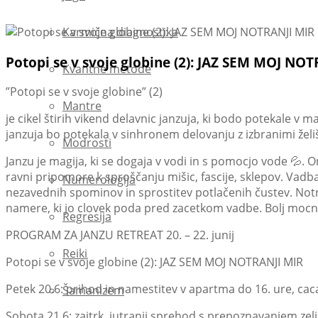
Karmična diagnostika
Potopi se v svoje globine (2): JAZ SEM MOJ NO
Kvantne metode
”Potopi se v svoje globine” (2)
Mantre
je cikel štirih vikend delavnic janzuja, ki bodo potekale
janzuja bo potekala v sinhronem delovanju z izbranimi žel
Modrosti
Janzu je magija, ki se dogaja v vodi in s pomocjo vode 💦.
ravni pripomore k sproščanju mišic, fascije, sklepov. Vad
Numerologija
nezavednih spominov in sprostitev potlačenih čustev. Notr
namere, ki jo clovek poda pred zacetkom vadbe. Bolj mocna
Regresija
PROGRAM ZA JANZU RETREAT 20. – 22. junij
Reiki
Potopi se v svoje globine (2): JAZ SEM MOJ NOTRANJI MIR
Petek 20.6: prihod in namestitev v apartma do 16. ure, ca
Šamanizem
Sobota 21.6: zajtrk, jutranji sprehod s prepoznavanjem zeli