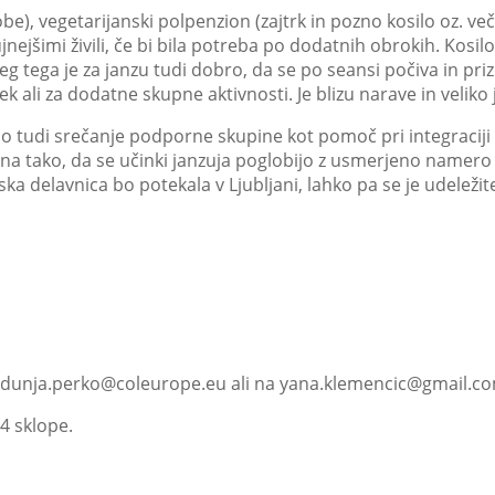
), vegetarijanski polpenzion (zajtrk in pozno kosilo oz. veče
jnejšimi živili, če bi bila potreba po dodatnih obrokih. Kosil
 Poleg tega je za janzu tudi dobro, da se po seansi počiva in p
k ali za dodatne skupne aktivnosti. Je blizu narave in velik
 tudi srečanje podporne skupine kot pomoč pri integraciji v
a tako, da se učinki janzuja poglobijo z usmerjeno namero 
ska delavnica bo potekala v Ljubljani, lahko pa se je udeleži
l: dunja.perko@coleurope.eu ali na yana.klemencic@gmail.c
4 sklope.