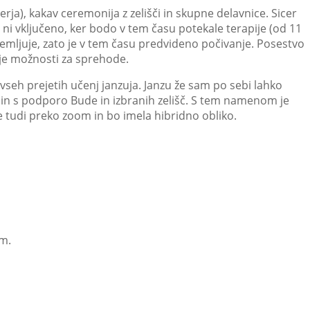
rja), kakav ceremonija z zelišči in skupne delavnice. Sicer
o ni vključeno, ker bodo v tem času potekale terapije (od 11
rizemljuje, zato je v tem času predvideno počivanje. Posestvo
o je možnosti za sprehode.
seh prejetih učenj janzuja. Janzu že sam po sebi lahko
in s podporo Bude in izbranih zelišč. S tem namenom je
te tudi preko zoom in bo imela hibridno obliko.
om.