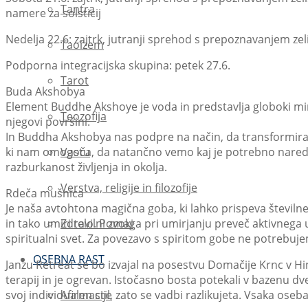
Tantra
namere za solsticij
Nedelja 22.6: zajtrk, jutranji sprehod s prepoznavanjem ze
Taoizem
Podporna integracijska skupina: petek 27.6.
Tarot
Buda Akshobya
Element Buddhe Akshoye je voda in predstavlja globoki mir
Teozofija
njegovi površini.
In Buddha Akshobya nas podpre na način, da transformira n
Vastu
ki nam omogoča, da natančno vemo kaj je potrebno narediti
razburkanost življenja in okolja.
Verstva, religije in filozofije
Rdeča mušnica
Je naša avtohtona magična goba, ki lahko prispeva številne
Zdravilni zvoki
in tako umiri telo. Pomaga pri umirjanju preveč aktivnega
spiritualni svet. Za povezavo s spiritom gobe ne potrebuje
OSEBNA RAST
Janzu Retreat se bo izvajal na posestvu Domačije Krnc v Hin
terapij in je ogrevan. Istočasno bosta potekali v bazenu dv
Afirmacije
svoj individualen stil, zato se vadbi razlikujeta. Vsaka ose