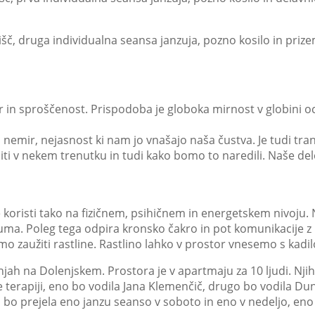
lišč, druga individualna seansa janzuja, pozno kosilo in pri
 in sproščenost. Prispodoba je globoka mirnost v globini o
emir, nejasnost ki nam jo vnašajo naša čustva. Je tudi tran
 v nekem trenutku in tudi kako bomo to naredili. Naše delov
 koristi tako na fizičnem, psihičnem in energetskem nivoju. 
 uma. Poleg tega odpira kronsko čakro in pot komunikacije z
mo zaužiti rastline. Rastlino lahko v prostor vnesemo s kadi
jah na Dolenjskem. Prostora je v apartmaju za 10 ljudi. Njiho
e terapiji, eno bo vodila Jana Klemenčič, drugo bo vodila Du
ba bo prejela eno janzu seanso v soboto in eno v nedeljo, eno