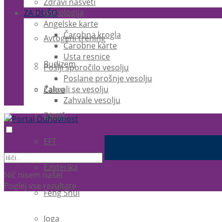
Zdravi nasveti
Astrologija
ZA DUŠO
Angelske karte
Čarobna krogla
Avtogeni trening
Čarobne karte
Usta resnice
Budizem
Pošlji sporočilo vesolju
Poslane prošnje vesolju
Zahvali se vesolju
Čakre
Zahvale vesolju
Djotiš
EFT
Ezoterika
Nič nisem našel
Poglej vse rezultate
Feng Shui
Joga