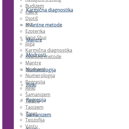
Budizem
Karmična diagnostika
Čakre
Djotiš
EFT
Kvantne metode
Ezoterika
Feng Shui
Mantre
Joga
Karmična diagnostika
Modrosti
Kvantne metode
Mantre
Modrosti
Numerologija
Numerologija
Regresija
Reiki
Reiki
Šamanizem
Regresija
Tantra
Taoizem
Tarot
Šamanizem
Teozofija
Vastu