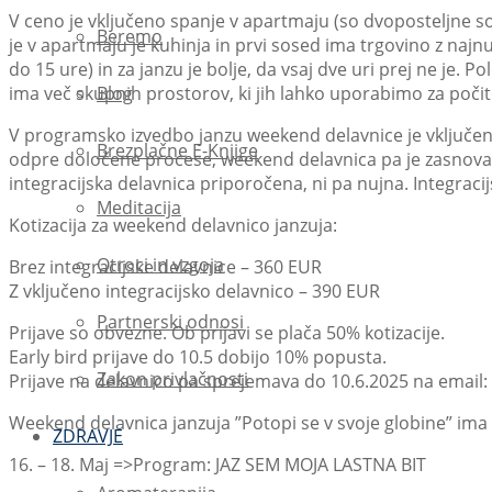
V ceno je vključeno spanje v apartmaju (so dvoposteljne sobe
Beremo
je v apartmaju je kuhinja in prvi sosed ima trgovino z najnu
do 15 ure) in za janzu je bolje, da vsaj dve uri prej ne je.
Blog
ima več skupnih prostorov, ki jih lahko uporabimo za počite
V programsko izvedbo janzu weekend delavnice je vključeno
Brezplačne E-Knjige
odpre določene procese, weekend delavnica pa je zasnovan
integracijska delavnica priporočena, ni pa nujna. Integracij
Meditacija
Kotizacija za weekend delavnico janzuja:
Otroci in vzgoja
Brez integracijske delavnice – 360 EUR
Z vključeno integracijsko delavnico – 390 EUR
Partnerski odnosi
Prijave so obvezne. Ob prijavi se plača 50% kotizacije.
Early bird prijave do 10.5 dobijo 10% popusta.
Zakon privlačnosti
Prijave na delavnico pa sprejemava do 10.6.2025 na emai
Weekend delavnica janzuja ”Potopi se v svoje globine” ima 
ZDRAVJE
16. – 18. Maj =>Program: JAZ SEM MOJA LASTNA BIT