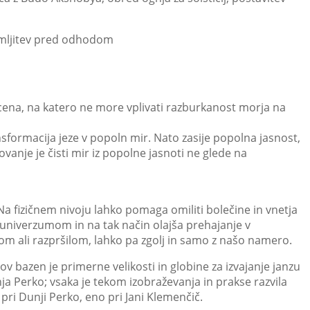
zemljitev pred odhodom
cena, na katero ne more vplivati razburkanost morja na
sformacija jeze v popoln mir. Nato zasije popolna jasnost,
anje je čisti mir iz popolne jasnoti ne glede na
Na fizičnem nivoju lahko pomaga omiliti bolečine in vnetja
 univerzumom in na tak način olajša prehajanje v
lom ali razpršilom, lahko pa zgolj in samo z našo namero.
v bazen je primerne velikosti in globine za izvajanje janzu
nja Perko; vsaka je tekom izobraževanja in prakse razvila
 pri Dunji Perko, eno pri Jani Klemenčič.