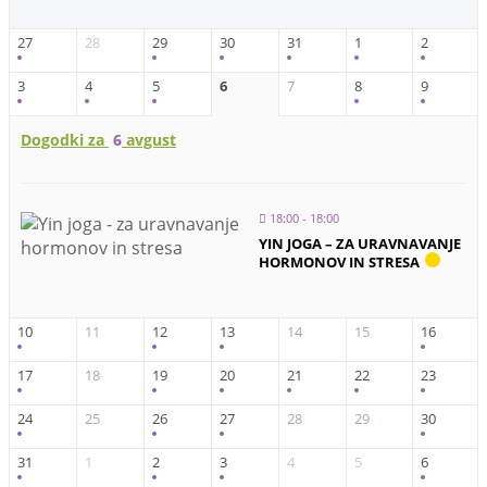
Beremo
27
28
29
30
31
1
2
3
4
5
6
7
8
9
Blog
Dogodki za
6
avgust
Brezplačne E-Knjige
Meditacija
18:00 - 18:00
YIN JOGA – ZA URAVNAVANJE
Otroci in vzgoja
HORMONOV IN STRESA
Partnerski odnosi
10
11
12
13
14
15
16
Zakon privlačnosti
17
18
19
20
21
22
23
24
25
26
27
28
29
30
ZDRAVJE
31
1
2
3
4
5
6