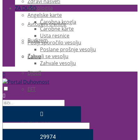
Zdravi nasveti
Astrologija
ZA DUŠO
Angelske karte
Čarobna krogla
Avtogeni trening
Čarobne karte
Usta resnice
Budizem
Pošlji sporočilo vesolju
Poslane prošnje vesolju
Zahvali se vesolju
Čakre
Zahvale vesolju
Djotiš
EFT
Ezoterika
Feng Shui
Joga