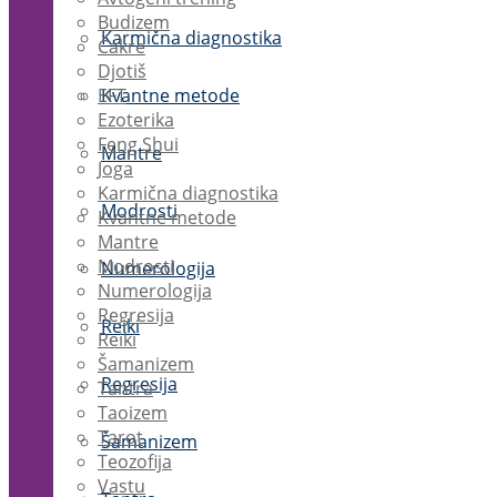
Budizem
Karmična diagnostika
Čakre
Djotiš
EFT
Kvantne metode
Ezoterika
Feng Shui
Mantre
Joga
Karmična diagnostika
Modrosti
Kvantne metode
Mantre
Modrosti
Numerologija
Numerologija
Regresija
Reiki
Reiki
Šamanizem
Regresija
Tantra
Taoizem
Tarot
Šamanizem
Teozofija
Vastu