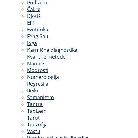
Budizem
Čakre
Djotiš
EFT
Ezoterika
Feng Shui
Joga
Karmična diagnostika
Kvantne metode
Mantre
Modrosti
Numerologija
Regresija
Reiki
Šamanizem
Tantra
Taoizem
Tarot
Teozofija
Vastu