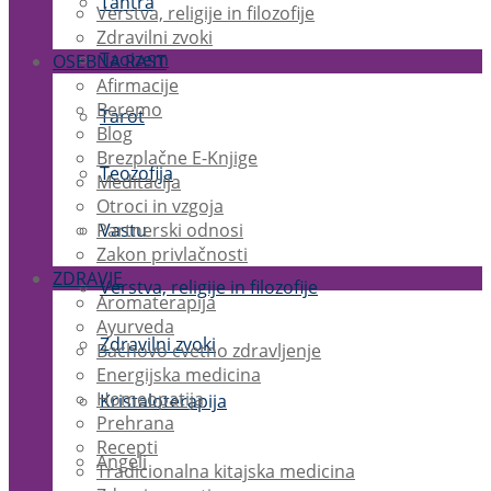
Tantra
Verstva, religije in filozofije
Zdravilni zvoki
Taoizem
OSEBNA RAST
Afirmacije
Beremo
Tarot
Blog
Brezplačne E-Knjige
Teozofija
Meditacija
Otroci in vzgoja
Partnerski odnosi
Vastu
Zakon privlačnosti
ZDRAVJE
Verstva, religije in filozofije
Aromaterapija
Ayurveda
Zdravilni zvoki
Bachovo cvetno zdravljenje
Energijska medicina
Homeopatija
Kristaloterapija
Prehrana
Recepti
Angeli
Tradicionalna kitajska medicina