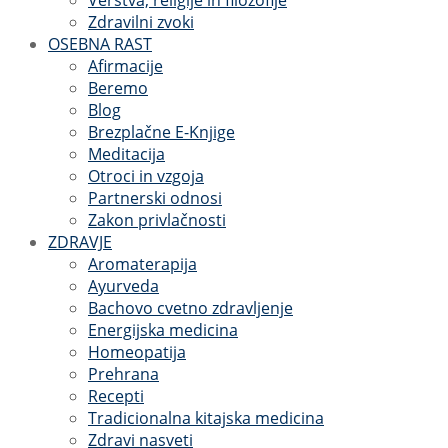
Verstva, religije in filozofije
Zdravilni zvoki
OSEBNA RAST
Afirmacije
Beremo
Blog
Brezplačne E-Knjige
Meditacija
Otroci in vzgoja
Partnerski odnosi
Zakon privlačnosti
ZDRAVJE
Aromaterapija
Ayurveda
Bachovo cvetno zdravljenje
Energijska medicina
Homeopatija
Prehrana
Recepti
Tradicionalna kitajska medicina
Zdravi nasveti