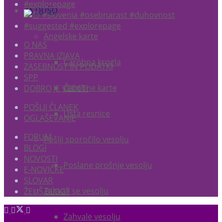
ZA DUŠO
Angelske karte
O NAS
PRAVNA IZJAVA
Čarobna krogla
ZASEBNOST IN PODATKI
SPP
Čarobne karte
DOBRO JE VEDETI
POŠLJI ČLANEK
Usta resnice
OGLAŠEVANJE
FORUM
Pošlji sporočilo vesolju
BLOGI
NOVOSTI
Poslane prošnje vesolju
E-NOVIČKE
SLOVAR
Zahvali se vesolju
ŽELIŠ BLOG?
Zahvale vesolju