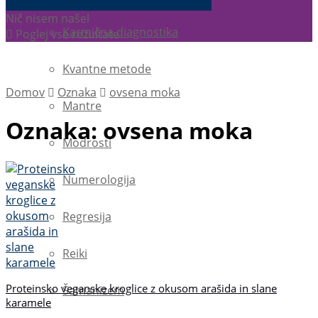
Nič nisem našel
Karmična diagnostika
Poglej vse rezultate
Kvantne metode
Domov
Oznaka
ovsena moka
Mantre
Oznaka:
ovsena moka
Modrosti
Numerologija
Regresija
Reiki
Proteinsko veganske kroglice z okusom arašida in slane
Šamanizem
karamele