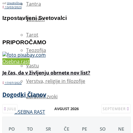
Tantra
od
Uredništvo
13/03/2023
Izpostavljeni Svetovalci
Taoizem
Tarot
PRIPOROČAMO
Teozofija
Osebna rast
Vastu
Je čas, da v življenju obrnete nov list?
Verstva, religije in filozofije
17/07/2022
Dogodki Članov
Zdravilni zvoki
AVGUST 2026
JULIJ
SEPTEMBER
OSEBNA RAST
Afirmacije
PO
TO
SR
ČE
PE
SO
NE