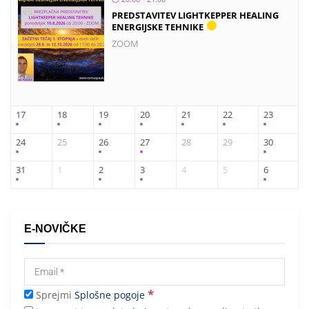
PREDSTAVITEV LIGHTKEPPER HEALING
ENERGIJSKE TEHNIKE
ZOOM
17
18
19
20
21
22
23
24
25
26
27
28
29
30
31
1
2
3
4
5
6
E-NOVIČKE
*
Sprejmi
Splošne pogoje