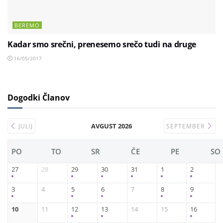
BEREMO
Kadar smo srečni, prenesemo srečo tudi na druge
16/05/2017
Dogodki Članov
AVGUST 2026
JULIJ
SEPTEMBER
PO
TO
SR
ČE
PE
SO
27
28
29
30
31
1
2
3
4
5
6
7
8
9
10
11
12
13
14
15
16