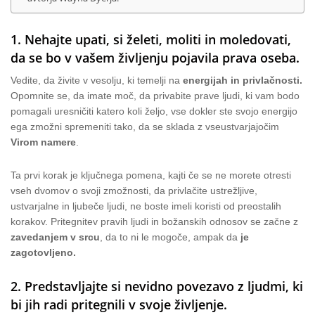
1. Nehajte upati, si želeti, moliti in moledovati,
da se bo v vašem življenju pojavila prava oseba.
Vedite, da živite v vesolju, ki temelji na
energijah in privlačnosti.
Opomnite se, da imate moč, da privabite prave ljudi, ki vam bodo
pomagali uresničiti katero koli željo, vse dokler ste svojo energijo
ega zmožni spremeniti tako, da se sklada z vseustvarjajočim
Virom namere
.
Ta prvi korak je ključnega pomena, kajti če se ne morete otresti
vseh dvomov o svoji zmožnosti, da privlačite ustrežljive,
ustvarjalne in ljubeče ljudi, ne boste imeli koristi od preostalih
korakov. Pritegnitev pravih ljudi in božanskih odnosov se začne z
zavedanjem v srcu
, da to ni le mogoče, ampak da
je
zagotovljeno.
2. Predstavljajte si nevidno povezavo z ljudmi, ki
bi jih radi pritegnili v svoje življenje.