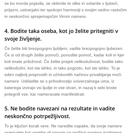
se bo morda pojavila, se oklenite te slike in ostanite v ljubeči,
prijazni, ustvarjalni ter spokojni harmoniji s svojim vedno rastočim
in neskončno sprejemajočim Virom namere.
4. Bodite taka oseba, kot jo želite pritegniti v
svoje življenje.
Če želite biti brezpogojno ljubljeni, vadite brezpogojno ljubezen.
Če si od drugih želite pomoči, ponudite pomoč, kadar koli in kjer
koli imate priložnost. Če želite prejeti velikodušnost, bodite tako
velikodušni, kot ste lahko, in tako pogosto, kot ste lahko. To je
eden najbolj preprostih in učinkovitih načinov privabljanja moči
namere. Uskladite se s prihodnostjo univerzalnega uma, iz
katerega izvirajo vsi ljudje in vse stvari, in nazaj k sebi boste
pritegnili vse, kar nameravate manifestirati.
5. Ne bodite navezani na rezultate in vadite
neskončno potrpežljivost.
To je ključen korak vere. Ne naredite napake, da svoje namere
ocenjujete kot uspehe ali poraze na podlagi svojega majhnega