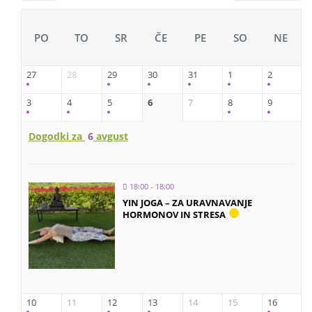
PO
TO
SR
ČE
PE
SO
NE
27
28
29
30
31
1
2
3
4
5
6
7
8
9
Dogodki za
6
avgust
18:00 - 18:00
YIN JOGA – ZA URAVNAVANJE
HORMONOV IN STRESA
10
11
12
13
14
15
16