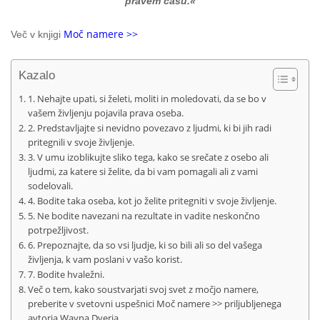
pravem času.«
Moč namere >>
Več v knjigi
Kazalo
1. Nehajte upati, si želeti, moliti in moledovati, da se bo v
vašem življenju pojavila prava oseba.
2. Predstavljajte si nevidno povezavo z ljudmi, ki bi jih radi
pritegnili v svoje življenje.
3. V umu izoblikujte sliko tega, kako se srečate z osebo ali
ljudmi, za katere si želite, da bi vam pomagali ali z vami
sodelovali.
4. Bodite taka oseba, kot jo želite pritegniti v svoje življenje.
5. Ne bodite navezani na rezultate in vadite neskončno
potrpežljivost.
6. Prepoznajte, da so vsi ljudje, ki so bili ali so del vašega
življenja, k vam poslani v vašo korist.
7. Bodite hvaležni.
Več o tem, kako soustvarjati svoj svet z močjo namere,
preberite v svetovni uspešnici Moč namere >> priljubljenega
avtorja Wayna Dyerja.