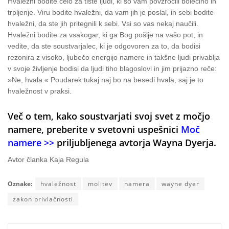
Hvaležni bodite celo za tiste ljudi, ki so vam povzročili bolečino in
trpljenje. Viru bodite hvaležni, da vam jih je poslal, in sebi bodite
hvaležni, da ste jih pritegnili k sebi. Vsi so vas nekaj naučili.
Hvaležni bodite za vsakogar, ki ga Bog pošlje na vašo pot, in
vedite, da ste soustvarjalec, ki je odgovoren za to, da bodisi
rezonira z visoko, ljubečo energijo namere in takšne ljudi privablja
v svoje življenje bodisi da ljudi tiho blagoslovi in jim prijazno reče:
»Ne, hvala.« Poudarek tukaj naj bo na besedi hvala, saj je to
hvaležnost v praksi.
Več o tem, kako soustvarjati svoj svet z močjo
namere, preberite v svetovni uspešnici
Moč
namere >>
priljubljenega avtorja Wayna Dyerja.
Avtor članka Kaja Regula
Oznake:
hvaležnost
molitev
namera
wayne dyer
zakon privlačnosti