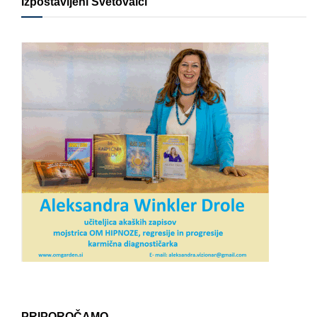
Izpostavljeni Svetovalci
PRIPOROČAMO