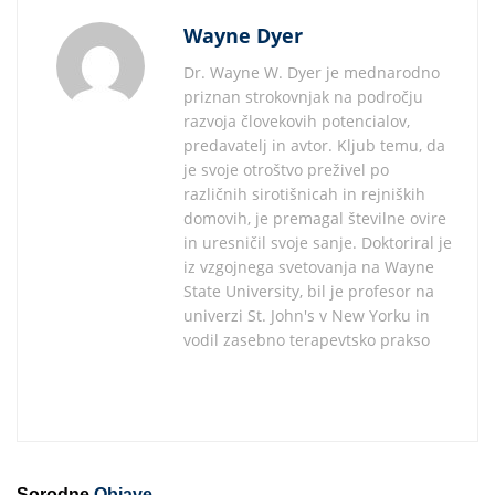
Wayne Dyer
Dr. Wayne W. Dyer je mednarodno
priznan strokovnjak na področju
razvoja človekovih potencialov,
predavatelj in avtor. Kljub temu, da
je svoje otroštvo preživel po
različnih sirotišnicah in rejniških
domovih, je premagal številne ovire
in uresničil svoje sanje. Doktoriral je
iz vzgojnega svetovanja na Wayne
State University, bil je profesor na
univerzi St. John's v New Yorku in
vodil zasebno terapevtsko prakso
Sorodne
Objave