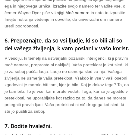
ega in njegovega urnika. Izrazite svojo namero ter vadite vse, o
čemer Wayne Dyer piše v knjigi
Moč namere i
n nato to izpustite.
Imejte notranje védenje in dovolite, da univerzalni um namere
uredi podrobnosti.
6. Prepoznajte, da so vsi ljudje, ki so bili ali so
del vašega življenja, k vam poslani v vašo korist.
V vesolju, ki temelji na ustvarjalni božanski inteligenci, ki ji pravim
moč namere, preprosto ni naključij. Vaša preteklost je kot sled, ki
jo za seboj pušča ladja. Ladje ne usmerja sled za njo. Vašega
življenja ne usmerja vaša preteklost. Vsakdo in vse v vaši osebni
zgodovini je moralo biti tam, kjer je bilo. Kaj je dokaz tega? To, da
je tam bilo. To je vse, kar morate vedeti. Tega, kar se je zgodilo v
preteklosti, ne uporabljajte kot razlog za to, da danes ne morete
pritegniti pravih ljudi. Vaša preteklost ni nič drugega kot sled, ki
ste jo pustili za seboj.
7. Bodite hvaležni.