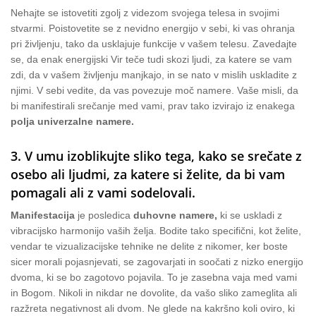
Nehajte se istovetiti zgolj z videzom svojega telesa in svojimi
stvarmi. Poistovetite se z nevidno energijo v sebi, ki vas ohranja
pri življenju, tako da usklajuje funkcije v vašem telesu. Zavedajte
se, da enak energijski Vir teče tudi skozi ljudi, za katere se vam
zdi, da v vašem življenju manjkajo, in se nato v mislih uskladite z
njimi. V sebi vedite, da vas povezuje moč namere. Vaše misli, da
bi manifestirali srečanje med vami, prav tako izvirajo iz enakega
polja univerzalne namere.
3. V umu izoblikujte sliko tega, kako se srečate z
osebo ali ljudmi, za katere si želite, da bi vam
pomagali ali z vami sodelovali.
Manifestacija
je posledica
duhovne namere,
ki se uskladi z
vibracijsko harmonijo vaših želja. Bodite tako specifični, kot želite,
vendar te vizualizacijske tehnike ne delite z nikomer, ker boste
sicer morali pojasnjevati, se zagovarjati in soočati z nizko energijo
dvoma, ki se bo zagotovo pojavila. To je zasebna vaja med vami
in Bogom. Nikoli in nikdar ne dovolite, da vašo sliko zameglita ali
razžreta negativnost ali dvom. Ne glede na kakršno koli oviro, ki