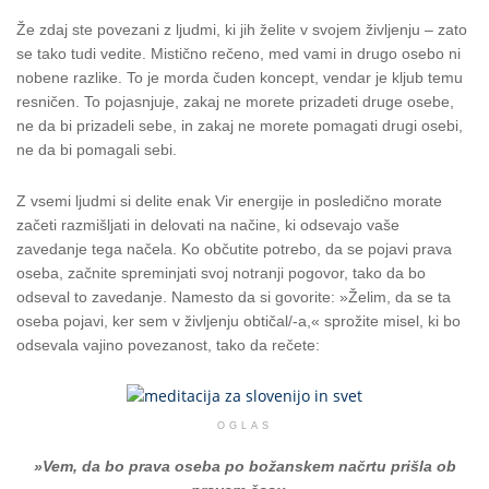
Že zdaj ste povezani z ljudmi, ki jih želite v svojem življenju – zato
se tako tudi vedite. Mistično rečeno, med vami in drugo osebo ni
nobene razlike. To je morda čuden koncept, vendar je kljub temu
resničen. To pojasnjuje, zakaj ne morete prizadeti druge osebe,
ne da bi prizadeli sebe, in zakaj ne morete pomagati drugi osebi,
ne da bi pomagali sebi.
Z vsemi ljudmi si delite enak Vir energije in posledično morate
začeti razmišljati in delovati na načine, ki odsevajo vaše
zavedanje tega načela. Ko občutite potrebo, da se pojavi prava
oseba, začnite spreminjati svoj notranji pogovor, tako da bo
odseval to zavedanje. Namesto da si govorite: »Želim, da se ta
oseba pojavi, ker sem v življenju obtičal/-a,« sprožite misel, ki bo
odsevala vajino povezanost, tako da rečete:
OGLAS
»Vem, da bo prava oseba po božanskem načrtu prišla ob