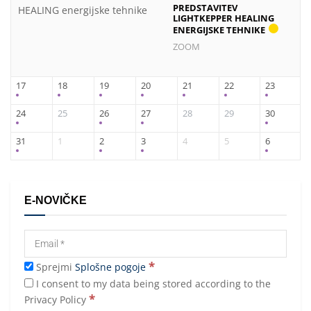
PREDSTAVITEV
LIGHTKEPPER HEALING
ENERGIJSKE TEHNIKE
ZOOM
17
18
19
20
21
22
23
24
25
26
27
28
29
30
31
1
2
3
4
5
6
E-NOVIČKE
*
Sprejmi
Splošne pogoje
I consent to my data being stored according to the
*
Privacy Policy