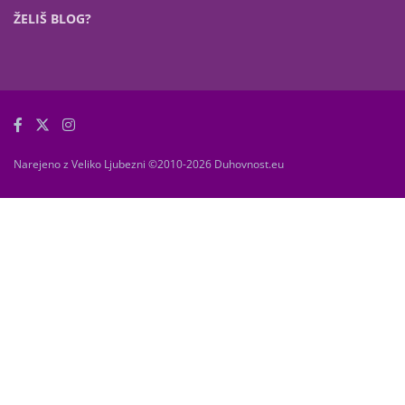
ŽELIŠ BLOG?
Narejeno z Veliko Ljubezni ©2010-2026 Duhovnost.eu