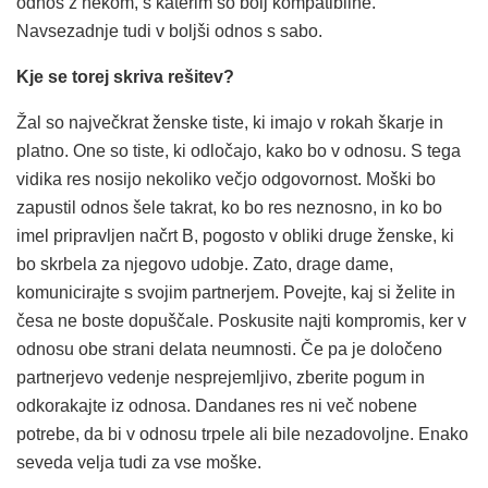
odnos z nekom, s katerim so bolj kompatibilne.
Navsezadnje tudi v boljši odnos s sabo.
Kje se torej skriva rešitev?
Žal so največkrat ženske tiste, ki imajo v rokah škarje in
platno. One so tiste, ki odločajo, kako bo v odnosu. S tega
vidika res nosijo nekoliko večjo odgovornost. Moški bo
zapustil odnos šele takrat, ko bo res neznosno, in ko bo
imel pripravljen načrt B, pogosto v obliki druge ženske, ki
bo skrbela za njegovo udobje. Zato, drage dame,
komunicirajte s svojim partnerjem. Povejte, kaj si želite in
česa ne boste dopuščale. Poskusite najti kompromis, ker v
odnosu obe strani delata neumnosti. Če pa je določeno
partnerjevo vedenje nesprejemljivo, zberite pogum in
odkorakajte iz odnosa. Dandanes res ni več nobene
potrebe, da bi v odnosu trpele ali bile nezadovoljne. Enako
seveda velja tudi za vse moške.