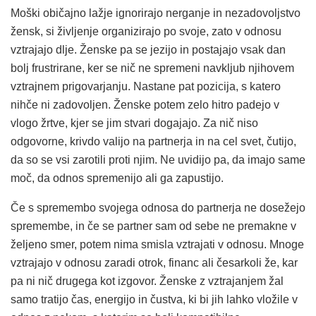
Moški običajno lažje ignorirajo nerganje in nezadovoljstvo
žensk, si življenje organizirajo po svoje, zato v odnosu
vztrajajo dlje. Ženske pa se jezijo in postajajo vsak dan
bolj frustrirane, ker se nič ne spremeni navkljub njihovem
vztrajnem prigovarjanju. Nastane pat pozicija, s katero
nihče ni zadovoljen. Ženske potem zelo hitro padejo v
vlogo žrtve, kjer se jim stvari dogajajo. Za nič niso
odgovorne, krivdo valijo na partnerja in na cel svet, čutijo,
da so se vsi zarotili proti njim. Ne uvidijo pa, da imajo same
moč, da odnos spremenijo ali ga zapustijo.
Če s spremembo svojega odnosa do partnerja ne dosežejo
spremembe, in če se partner sam od sebe ne premakne v
željeno smer, potem nima smisla vztrajati v odnosu. Mnoge
vztrajajo v odnosu zaradi otrok, financ ali česarkoli že, kar
pa ni nič drugega kot izgovor. Ženske z vztrajanjem žal
samo tratijo čas, energijo in čustva, ki bi jih lahko vložile v