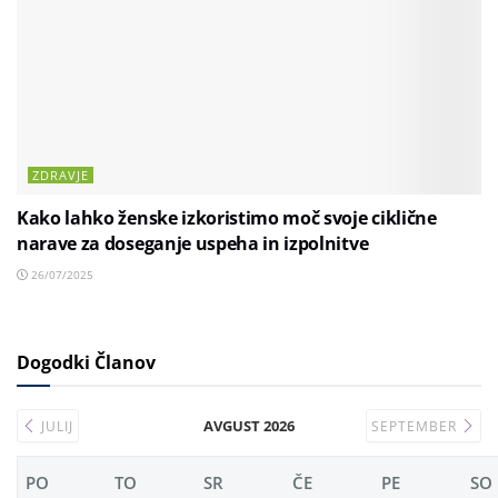
ZDRAVJE
Kako lahko ženske izkoristimo moč svoje ciklične
narave za doseganje uspeha in izpolnitve
26/07/2025
Dogodki Članov
AVGUST 2026
JULIJ
SEPTEMBER
PO
TO
SR
ČE
PE
SO