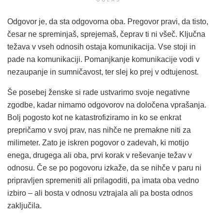
Odgovor je, da sta odgovorna oba. Pregovor pravi, da tisto,
česar ne spreminjaš, sprejemaš, čeprav ti ni všeč. Ključna
težava v vseh odnosih ostaja komunikacija. Vse stoji in
pade na komunikaciji. Pomanjkanje komunikacije vodi v
nezaupanje in sumničavost, ter slej ko prej v odtujenost.
Še posebej ženske si rade ustvarimo svoje negativne
zgodbe, kadar nimamo odgovorov na določena vprašanja.
Bolj pogosto kot ne katastrofiziramo in ko se enkrat
prepričamo v svoj prav, nas nihče ne premakne niti za
milimeter. Zato je iskren pogovor o zadevah, ki motijo
enega, drugega ali oba, prvi korak v reševanje težav v
odnosu. Če se po pogovoru izkaže, da se nihče v paru ni
pripravljen spremeniti ali prilagoditi, pa imata oba vedno
izbiro – ali bosta v odnosu vztrajala ali pa bosta odnos
zaključila.