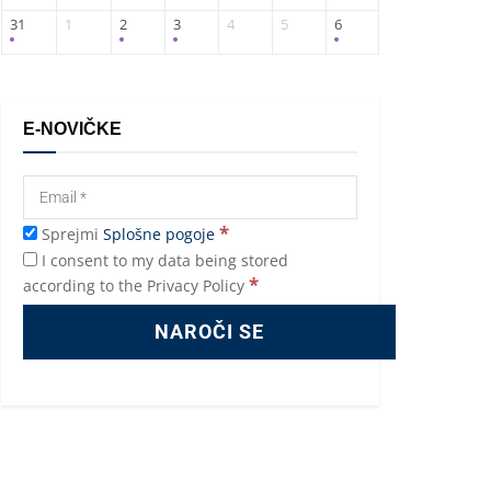
31
1
2
3
4
5
6
E-NOVIČKE
*
Sprejmi
Splošne pogoje
I consent to my data being stored
*
according to the Privacy Policy