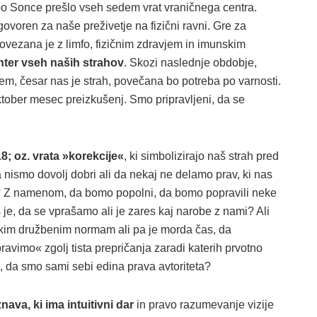
bo Sonce prešlo vseh sedem vrat vraničnega centra.
govoren za naše preživetje na fizični ravni. Gre za
 Povezana je z limfo, fizičnim zdravjem in imunskim
nter vseh naših strahov
. Skozi naslednje obdobje,
sem, česar nas je strah, povečana bo potreba po varnosti.
ober mesec preizkušenj. Smo pripravljeni, da se
8; oz. vrata »korekcije«
, ki simbolizirajo naš strah pred
da nismo dovolj dobri ali da nekaj ne delamo prav, ki nas
viti? Z namenom, da bomo popolni, da bomo popravili neke
e, da se vprašamo ali je zares kaj narobe z nami? Ali
kim družbenim normam ali pa je morda čas, da
avimo« zgolj tista prepričanja zaradi katerih prvotno
 da smo sami sebi edina prava avtoriteta?
znava, ki ima intuitivni dar
in pravo razumevanje vizije