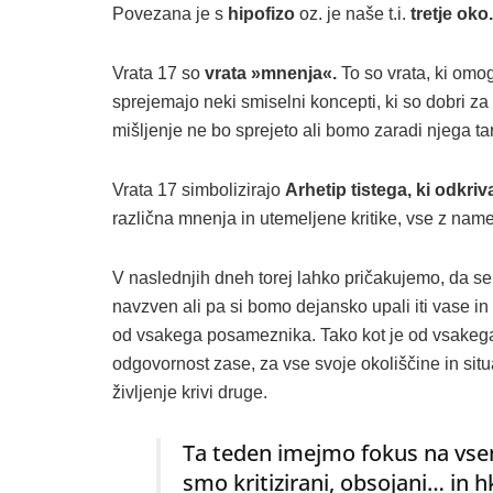
Povezana je s
hipofizo
oz. je naše t.i.
tretje oko.
Vrata 17 so
vrata »mnenja«.
To so vrata, ki omo
sprejemajo neki smiselni koncepti, ki so dobri za 
mišljenje ne bo sprejeto ali bomo zaradi njega ta
Vrata 17 simbolizirajo
Arhetip tistega, ki odkriv
različna mnenja in utemeljene kritike, vse z nam
V naslednjih dneh torej lahko pričakujemo, da 
navzven ali pa si bomo dejansko upali iti vase in 
od vsakega posameznika. Tako kot je od vsakega 
odgovornost zase, za vse svoje okoliščine in situa
življenje krivi druge.
Ta teden imejmo fokus na vsem
smo kritizirani, obsojani… in 