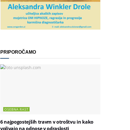
PRIPOROČAMO
OSEBNA RAST
6 najpogostejših travm v otroštvu in kako
vplivajo na odnose v odraslosti