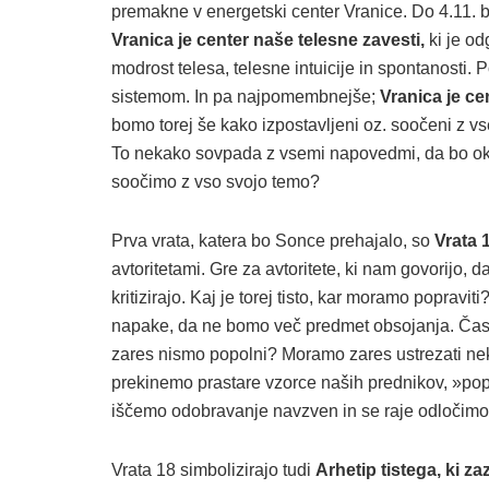
premakne v energetski center Vranice. Do 4.11. 
Vranica je center naše telesne zavesti,
ki je od
modrost telesa, telesne intuicije in spontanosti.
sistemom. In pa najpomembnejše;
Vranica je ce
bomo torej še kako izpostavljeni oz. soočeni z v
To nekako sovpada z vsemi napovedmi, da bo okt
soočimo z vso svojo temo?
Prva vrata, katera bo Sonce prehajalo, so
Vrata 1
avtoritetami. Gre za avtoritete, ki nam govorijo, 
kritizirajo. Kaj je torej tisto, kar moramo popra
napake, da ne bomo več predmet obsojanja. Čas j
zares nismo popolni? Moramo zares ustrezati ne
prekinemo prastare vzorce naših prednikov, »popr
iščemo odobravanje navzven in se raje odločimo,
Vrata 18 simbolizirajo tudi
Arhetip tistega, ki za