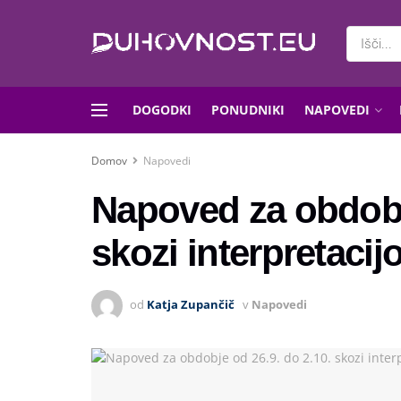
DOGODKI
PONUDNIKI
NAPOVEDI
Domov
Napovedi
Napoved za obdobje
skozi interpretaci
od
Katja Zupančič
v
Napovedi