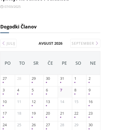
07/03/2025
Dogodki Članov
AVGUST 2026
JULIJ
SEPTEMBER
PO
TO
SR
ČE
PE
SO
NE
27
28
29
30
31
1
2
3
4
5
6
7
8
9
10
11
12
13
14
15
16
17
18
19
20
21
22
23
24
25
26
27
28
29
30