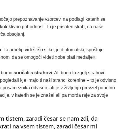
gočajo prepoznavanje vzorcev, na podlagi katerih se
kolektivno prihodnost. Tu je prisoten strah, da naše
rča obsojanj.
a.
Ta arhetip vidi širšo sliko, je diplomatski, spoštuje
enom, da se omogoči videti »obe plati medalje«.
se bomo
soočali s strahovi.
Ali bodo to zgolj strahovi
pogledali kje imajo ti naši strahci korenine – to je odvisno
posameznika odvisno, ali je v življenju prevzel popolno
cije, v katerih se je znašel ali pa morda raje za svoje
 tistem, zaradi česar se nam zdi, da
hkrati na vsem tistem, zaradi česar mi