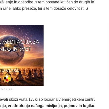
šljenje in obsodbe, s tem postane kritičen do drugih in
n rane lahko preseže, ter s tem doseže celovitost. S
OGLAS
vali skozi vrata 17, ki so locirana v energetskem centru
iranje, vrednotenje našega mišljenja, pojmov in logike
.