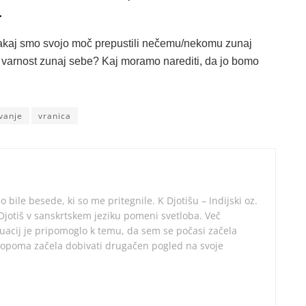
.
 Zakaj smo svojo moč prepustili nečemu/nekomu zunaj
 varnost zunaj sebe? Kaj moramo narediti, da jo bomo
vanje
vranica
o bile besede, ki so me pritegnile. K Djotišu – Indijski oz.
. Djotiš v sanskrtskem jeziku pomeni svetloba. Več
tuacij je pripomoglo k temu, da sem se počasi začela
topoma začela dobivati drugačen pogled na svoje