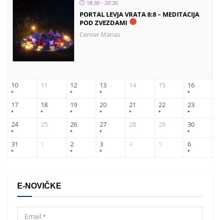
18:30 - 20:30
PORTAL LEVJA VRATA 8:8 – MEDITACIJA
POD ZVEZDAMI
Center Manas
10
11
12
13
14
15
16
17
18
19
20
21
22
23
24
25
26
27
28
29
30
31
1
2
3
4
5
6
E-NOVIČKE