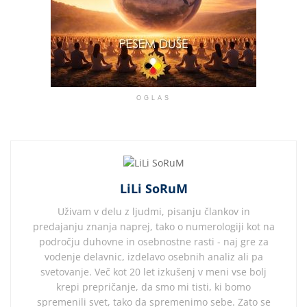
OGLAS
LiLi SoRuM
Uživam v delu z ljudmi, pisanju člankov in
predajanju znanja naprej, tako o numerologiji kot na
področju duhovne in osebnostne rasti - naj gre za
vodenje delavnic, izdelavo osebnih analiz ali pa
svetovanje. Več kot 20 let izkušenj v meni vse bolj
krepi prepričanje, da smo mi tisti, ki bomo
spremenili svet, tako da spremenimo sebe. Zato se