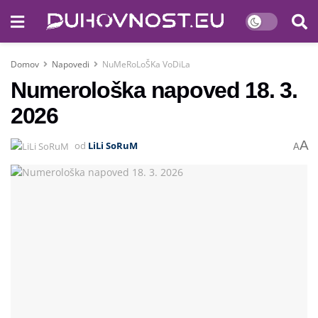
Domov
Napovedi
NuMeRoLoŠKa VoDiLa
Numerološka napoved 18. 3.
2026
A
od
LiLi SoRuM
A