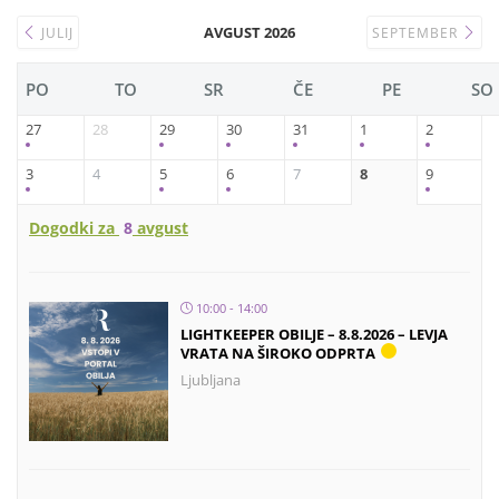
AVGUST 2026
JULIJ
SEPTEMBER
PO
TO
SR
ČE
PE
SO
27
28
29
30
31
1
2
3
4
5
6
7
8
9
Dogodki za
8
avgust
10:00 - 14:00
LIGHTKEEPER OBILJE – 8.8.2026 – LEVJA
VRATA NA ŠIROKO ODPRTA
Ljubljana