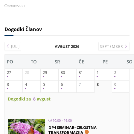
09/09/2021
Dogodki Članov
AVGUST 2026
JULIJ
SEPTEMBER
PO
TO
SR
ČE
PE
SO
27
28
29
30
31
1
2
3
4
5
6
7
8
9
Dogodki za
8
avgust
10:00 - 16:00
DP4 SEMINAR- CELOSTNA
TRANSFORMACIJA