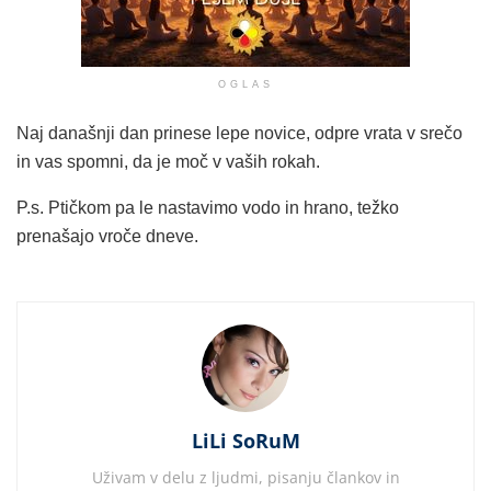
OGLAS
Naj današnji dan prinese lepe novice, odpre vrata v srečo
in vas spomni, da je moč v vaših rokah.
P.s. Ptičkom pa le nastavimo vodo in hrano, težko
prenašajo vroče dneve.
LiLi SoRuM
Uživam v delu z ljudmi, pisanju člankov in