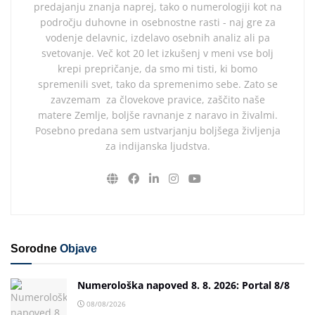
predajanju znanja naprej, tako o numerologiji kot na
področju duhovne in osebnostne rasti - naj gre za
vodenje delavnic, izdelavo osebnih analiz ali pa
svetovanje. Več kot 20 let izkušenj v meni vse bolj
krepi prepričanje, da smo mi tisti, ki bomo
spremenili svet, tako da spremenimo sebe. Zato se
zavzemam za človekove pravice, zaščito naše
matere Zemlje, boljše ravnanje z naravo in živalmi.
Posebno predana sem ustvarjanju boljšega življenja
za indijanska ljudstva.
Sorodne
Objave
Numerološka napoved 8. 8. 2026: Portal 8/8
08/08/2026