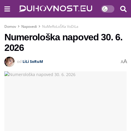
Domov
Napovedi
NuMeRoLoŠKa VoDiLa
Numerološka napoved 30. 6.
2026
A
od
LiLi SoRuM
A