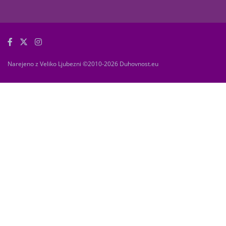
Narejeno z Veliko Ljubezni ©2010-2026 Duhovnost.eu