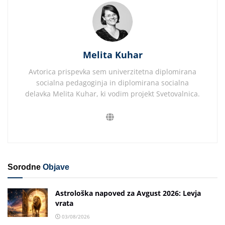
Melita Kuhar
Avtorica prispevka sem univerzitetna diplomirana
socialna pedagoginja in diplomirana socialna
delavka Melita Kuhar, ki vodim projekt Svetovalnica.
Sorodne
Objave
Astrološka napoved za Avgust 2026: Levja
vrata
03/08/2026