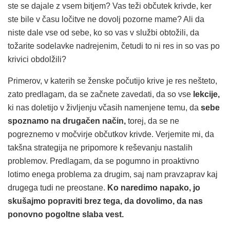
ste se dajale z vsem bitjem? Vas teži občutek krivde, ker
ste bile v času ločitve ne dovolj pozorne mame? Ali da
niste dale vse od sebe, ko so vas v službi obtožili, da
tožarite sodelavke nadrejenim, četudi to ni res in so vas po
krivici obdolžili?
Primerov, v katerih se ženske počutijo krive je res nešteto,
zato predlagam, da se začnete zavedati, da so vse
lekcije,
ki nas doletijo v življenju včasih namenjene temu, da
sebe
spoznamo na drugačen način,
torej, da se ne
pogreznemo v močvirje občutkov krivde. Verjemite mi, da
takšna strategija ne pripomore k reševanju nastalih
problemov. Predlagam, da se pogumno in proaktivno
lotimo enega problema za drugim, saj nam pravzaprav kaj
drugega tudi ne preostane.
Ko naredimo napako, jo
skušajmo popraviti brez tega, da dovolimo, da nas
ponovno pogoltne slaba vest.