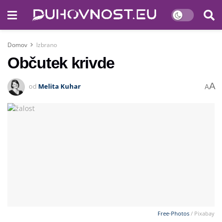
Domov
Izbrano
Občutek krivde
A
od
Melita Kuhar
A
Free-Photos
/ Pixabay