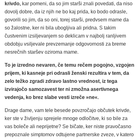
krivdo,
kar pomeni, da so jim starši znali povedati, da niso
dovolj dobre, da iz njih ne bo kaj prida, ko bodo odrasle,
govorili so jim, da so oni, torej starši, predvsem mame da
so žalostne, ker ni bila ubogljiva ali pridna. S takim
čustvenim izsiljevanjem so deklicam v najbolj ranljivem
obdobju vsiljevale prevzemanje odgovornosti za breme
nesrečnih staršev oziroma mame.
To je izredno nevaren, če temu rečem pogojno, vzgojen
prijem, ki kasneje pri odrasli ženski rezultira v tem, da
zelo težko zgradi zdravo lastno vrednost, iz tega
izvirajočo samozavest ter ni zmožna asertivnega
vedenja, ko brez slabe vesti izreče »ne«.
Drage dame, vam tele besede povzročajo občutek krivde,
ker ste v življenju sprejele mnoge odločitve, ki so bile za
vas boleče ali neprijetne? Se bičate, ker niste pravočasno
prepoznale simptomov odtujene partnerske zveze, v katero