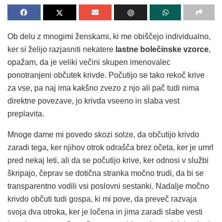
Ob delu z mnogimi ženskami, ki me obiščejo individualno,
ker si želijo razjasniti nekatere
lastne bolečinske vzorce
,
opažam, da je veliki večini skupen imenovalec
ponotranjeni občutek krivde. Počutijo se tako rekoč krive
za vse, pa naj ima kakšno zvezo z njo ali pač tudi nima
direktne povezave, jo krivda vseeno in slaba vest
preplavita.
Mnoge dame mi povedo skozi solze, da občutijo krivdo
zaradi tega, ker njihov otrok odrašča brez očeta, ker je umrl
pred nekaj leti, ali da se počutijo krive, ker odnosi v službi
škripajo, čeprav se dotična stranka močno trudi, da bi se
transparentno vodili vsi poslovni sestanki. Nadalje močno
krivdo občuti tudi gospa, ki mi pove, da preveč razvaja
svoja dva otroka, ker je ločena in jima zaradi slabe vesti