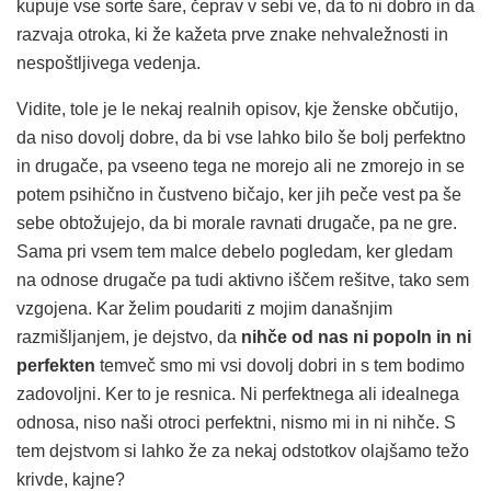
kupuje vse sorte šare, čeprav v sebi ve, da to ni dobro in da
razvaja otroka, ki že kažeta prve znake nehvaležnosti in
nespoštljivega vedenja.
Vidite, tole je le nekaj realnih opisov, kje ženske občutijo,
da niso dovolj dobre, da bi vse lahko bilo še bolj perfektno
in drugače, pa vseeno tega ne morejo ali ne zmorejo in se
potem psihično in čustveno bičajo, ker jih peče vest pa še
sebe obtožujejo, da bi morale ravnati drugače, pa ne gre.
Sama pri vsem tem malce debelo pogledam, ker gledam
na odnose drugače pa tudi aktivno iščem rešitve, tako sem
vzgojena. Kar želim poudariti z mojim današnjim
razmišljanjem, je dejstvo, da
nihče od nas ni popoln in ni
perfekten
temveč smo mi vsi dovolj dobri in s tem bodimo
zadovoljni. Ker to je resnica. Ni perfektnega ali idealnega
odnosa, niso naši otroci perfektni, nismo mi in ni nihče. S
tem dejstvom si lahko že za nekaj odstotkov olajšamo težo
krivde, kajne?