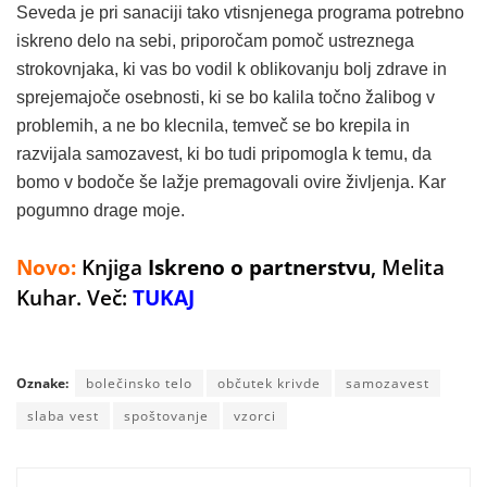
Seveda je pri sanaciji tako vtisnjenega programa potrebno
iskreno delo na sebi, priporočam pomoč ustreznega
strokovnjaka, ki vas bo vodil k oblikovanju bolj zdrave in
sprejemajoče osebnosti, ki se bo kalila točno žalibog v
problemih, a ne bo klecnila, temveč se bo krepila in
razvijala samozavest, ki bo tudi pripomogla k temu, da
bomo v bodoče še lažje premagovali ovire življenja. Kar
pogumno drage moje.
Novo:
Knjiga
Iskreno o partnerstvu
, Melita
Kuhar. Več:
TUKAJ
Oznake:
bolečinsko telo
občutek krivde
samozavest
slaba vest
spoštovanje
vzorci