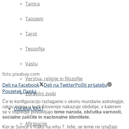
Tantra
Taoizem
Tarot
Teozofija
Vastu
foto pixabay.com
Verstva, religije in filozofije
Deli na Facebook
Deli na Twitter
Pošlji prijatelju
Povzetek članka
Zdravilni zvoki
Če to konfiguracijo razlagamo v okviru mundane astrologije,
rakov ingres v karti Slovenije nakazuje obdobje, v katerem
OSEBNA RAST
se v ospredje postavljajo
teme naroda, občutka varnosti,
socialne zaščite in nacionalne identitete.
Afirmacije
Ker je Sonce v Raku na vrhu 7. hiše, se teme ne izražajo