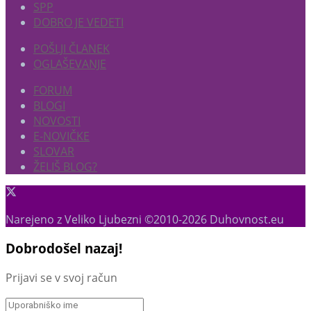
SPP
DOBRO JE VEDETI
POŠLJI ČLANEK
OGLAŠEVANJE
FORUM
BLOGI
NOVOSTI
E-NOVIČKE
SLOVAR
ŽELIŠ BLOG?
Narejeno z Veliko Ljubezni ©2010-2026 Duhovnost.eu
Dobrodošel nazaj!
Prijavi se v svoj račun