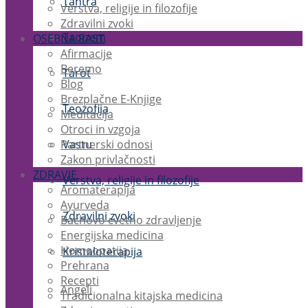
Tantra
Verstva, religije in filozofije
Zdravilni zvoki
Taoizem
OSEBNA RAST
Afirmacije
Beremo
Tarot
Blog
Brezplačne E-Knjige
Teozofija
Meditacija
Otroci in vzgoja
Partnerski odnosi
Vastu
Zakon privlačnosti
ZDRAVJE
Verstva, religije in filozofije
Aromaterapija
Ayurveda
Zdravilni zvoki
Bachovo cvetno zdravljenje
Energijska medicina
Homeopatija
Kristaloterapija
Prehrana
Recepti
Angeli
Tradicionalna kitajska medicina