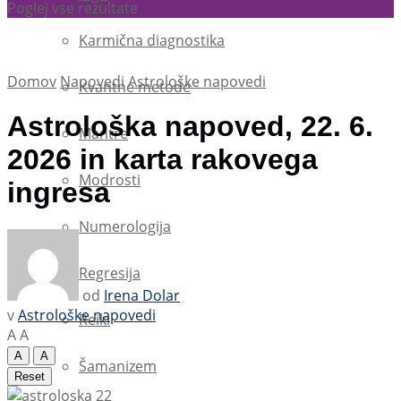
Poglej vse rezultate
Karmična diagnostika
Domov
Napovedi
Astrološke napovedi
Kvantne metode
Astrološka napoved, 22. 6.
Mantre
2026 in karta rakovega
Modrosti
ingresa
Numerologija
Regresija
od
Irena Dolar
v
Astrološke napovedi
Reiki
A
A
A
A
Šamanizem
Reset