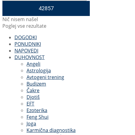
Nič nisem našel
Poglej vse rezultate
DOGODKI
PONUDNIKI
NAPOVEDI
DUHOVNOST
Angeli
Astrologija
Avtogeni trening
Budizem
Čakre
Djotiš
EFT
Ezoterika
Feng Shui
Joga
Karmična diagnostika