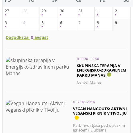
PO
TO
SR
ČE
PE
SO
27
28
29
30
31
1
2
3
4
5
6
7
8
9
Dogodki za
9
avgust
10:30 - 12:00
SKUPINSKA TERAPIJA V
ENERGIJSKO-ZDRAVILNEM
PARKU MANAS
Center Manas
17:00 - 20:00
VEGAN HANGOUTS: AKTIVNI
VEGANSKI PIKNIK V TIVOLIJU
Park Tivoli (jasa pod otroškim
igriščem), Ljubljana