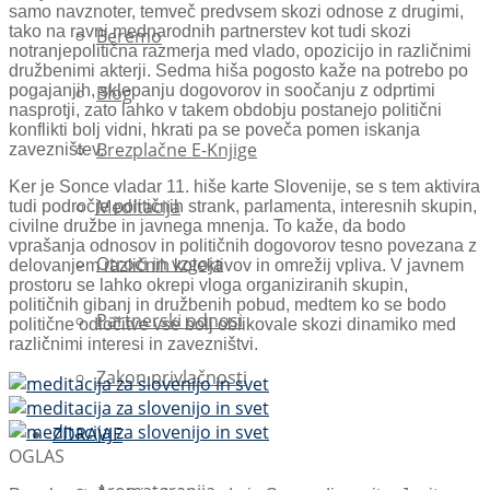
samo navznoter, temveč predvsem skozi odnose z drugimi,
tako na ravni mednarodnih partnerstev kot tudi skozi
Beremo
notranjepolitična razmerja med vlado, opozicijo in različnimi
družbenimi akterji. Sedma hiša pogosto kaže na potrebo po
pogajanjih, sklepanju dogovorov in soočanju z odprtimi
Blog
nasprotji, zato lahko v takem obdobju postanejo politični
konflikti bolj vidni, hkrati pa se poveča pomen iskanja
Brezplačne E-Knjige
zavezništev.
Ker je Sonce vladar 11. hiše karte Slovenije, se s tem aktivira
Meditacija
tudi področje političnih strank, parlamenta, interesnih skupin,
civilne družbe in javnega mnenja. To kaže, da bodo
vprašanja odnosov in političnih dogovorov tesno povezana z
Otroci in vzgoja
delovanjem različnih kolektivov in omrežij vpliva. V javnem
prostoru se lahko okrepi vloga organiziranih skupin,
političnih gibanj in družbenih pobud, medtem ko se bodo
Partnerski odnosi
politične odločitve vse bolj oblikovale skozi dinamiko med
različnimi interesi in zavezništvi.
Zakon privlačnosti
ZDRAVJE
OGLAS