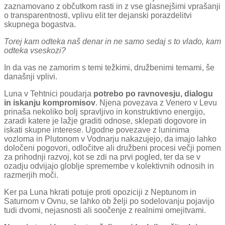
zaznamovano z občutkom rasti in z vse glasnejšimi vprašanji
o transparentnosti, vplivu elit ter dejanski porazdelitvi
skupnega bogastva.
Torej kam odteka naš denar in ne samo sedaj s to vlado, kam
odteka vseskozi?
In da vas ne zamorim s temi težkimi, družbenimi temami, še
današnji vplivi.
Luna v Tehtnici poudarja
potrebo po ravnovesju, dialogu
in iskanju kompromisov
. Njena povezava z Venero v Levu
prinaša nekoliko bolj spravljivo in konstruktivno energijo,
zaradi katere je lažje graditi odnose, sklepati dogovore in
iskati skupne interese. Ugodne povezave z luninima
vozloma in Plutonom v Vodnarju nakazujejo, da imajo lahko
določeni pogovori, odločitve ali družbeni procesi večji pomen
za prihodnji razvoj, kot se zdi na prvi pogled, ter da se v
ozadju odvijajo globlje spremembe v kolektivnih odnosih in
razmerjih moči.
Ker pa Luna hkrati potuje proti opoziciji z Neptunom in
Saturnom v Ovnu, se lahko ob želji po sodelovanju pojavijo
tudi dvomi, nejasnosti ali soočenje z realnimi omejitvami.