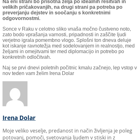
Na eni strani bo prisotna želja po idealnih rešitvah in
velikih pričakovanjih, na drugi strani pa potreba po
preverjanju dejstev in soočanju s konkretnimi
odgovornostmi.
Sonce v Raku v celotno sliko vnaša močno čustveno noto,
zato bodo vprašanja varnosti, pripadnosti in zaščite ljudi
verjetno igrala pomembno vlogo. Splošni ton dneva deluje
kot iskanje ravnotežja med sodelovanjem in realnostjo, med
željami in omejitvami ter med diplomacijo in potrebo po
konkretnih odločitvah.
Naj se prvi dnevi poletnih počitnic kmalu začnejo, lep vstop v
nov teden vam želim Irena Dolar
Irena Dolar
Moje veliko veselje, predanost in način življenja je poleg
potovanj, pomoči, svetovanja ljudem v stiski in z