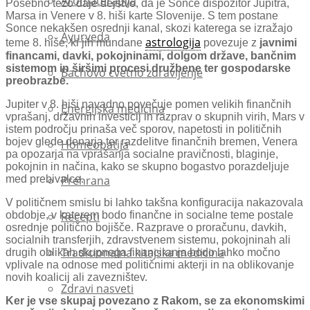
Aromaterapija
Posebno težo daje dejstvo, da je Sonce dispozitor Jupitra,
Marsa in Venere v 8. hiši karte Slovenije. S tem postane
Sonce nekakšen osrednji kanal, skozi katerega se izražajo
Ayurveda
astrologija
teme 8. hiše, ki jih mundane
povezuje z
javnimi
financami, davki, pokojninami, dolgom države, bančnim
sistemom in širšimi procesi družbene ter gospodarske
Bachovo cvetno zdravljenje
preobrazbe.
Jupiter v 8. hiši navadno povečuje pomen velikih finančnih
Energijska medicina
vprašanj, državnih investicij in razprav o skupnih virih, Mars v
istem področju prinaša več sporov, napetosti in političnih
bojev glede denarja ter razdelitve finančnih bremen, Venera
Homeopatija
pa opozarja na vprašanja socialne pravičnosti, blaginje,
pokojnin in načina, kako se skupno bogastvo porazdeljuje
med prebivalce.
Prehrana
V političnem smislu bi lahko takšna konfiguracija nakazovala
obdobje, v katerem bodo finančne in socialne teme postale
Recepti
osrednje politično bojišče. Razprave o proračunu, davkih,
socialnih transferjih, zdravstvenem sistemu, pokojninah ali
Tradicionalna kitajska medicina
drugih oblikah skupnega financiranja bodo lahko močno
vplivale na odnose med političnimi akterji in na oblikovanje
novih koalicij ali zavezništev.
Zdravi nasveti
Ker je vse skupaj povezano z Rakom, se za ekonomskimi