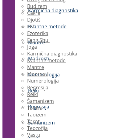
Budizem
Karmična diagnostika
Čakre
Djotiš
EFT
Kvantne metode
Ezoterika
Feng Shui
Mantre
Joga
Karmična diagnostika
Modrosti
Kvantne metode
Mantre
Modrosti
Numerologija
Numerologija
Regresija
Reiki
Reiki
Šamanizem
Regresija
Tantra
Taoizem
Tarot
Šamanizem
Teozofija
Vastu