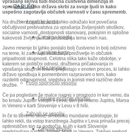
vprašanji skriva tudi močna čustvena dimenzija in
ZA DUŠO
vprašanje, koliko država skrbi za svoje ljudi in kako
uspešno zagotavlja občutek varnosti v času sprememb.
Angelske karte
Na družbeni ravni bi se to lahko odražalo kot povečana
občutljivost prebivalstva za vprašanja življenjskih stroškov,
socialne varnosti, dostopnosti stanovanj, pokojnin in splošne
Čarobna krogla
kakovosti življenja. Kar je osrednja tema vseh nas.
Javno mnenje bi lahko postalo bolj čustveno in bolj odzivno
Čarobne karte
na teme, ki zadevajo vsakdanje preživetje in občutek
pripadnosti skupnosti. Celotna slika tako kaže obdobje, v
katerem se politični odnosi, družbena pričakovanja in
Usta resnice
vprašanja skupnih financ prepletajo v enoten proces, ki lahko
državo spodbuja k pomembnim razpravam o tem, kako
razdeliti odgovornost, sredstva in koristi med različne dele
Pošlji sporočilo vesolju
družbe.
Če pa pogledam še malce naprej v prognozo in ker vemo, da
Poslane prošnje vesolju
bo kmalu Jupiter vstopil v Leva, tam pa imamo Jupitra, Marsa
in Venero v karti Slovenije v Levu v 8 hiši.
Zahvali se vesolju
In če to beremo skozi simboliko mundane astrologije, bi
lahko rekli, da vstop tranzitnega Jupitra v Leva prinaša precej
optimističen ton za področja, ki jih v karti Slovenije
Zahvale vesolju
predstavljajo natalni Jupiter, Mars in Venera. Takšen prehod