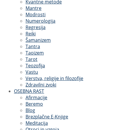
Kvantne metode
Mantre
Modrosti
Numerologija
Regresija
Reiki
Šamanizem
Tantra
Taoizem
Tarot
Teozofija
Vastu
Verstva, religije in filozofije
Zdravilni zvoki
OSEBNA RAST
Afirmacije
Beremo
Blog
Brezplačne E-Knjige
Meditacija
Otroci in vzgoja