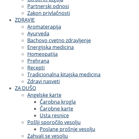
Partnerski odnosi
Zakon privlačnosti
ZDRAVJE
Aromaterapija
Ayurveda
Bachovo cvetno zdravljenje
Energijska medicina
Homeopatija
Prehrana
Recepti
Tradicionalna kitajska medicina
Zdravi nasveti
ZA DUŠO
Angelske karte
Čarobna krogla
Čarobne karte
Usta resnice
Pošlji sporočilo vesolju
Poslane prošnje vesolju
Zahvali se vesolju