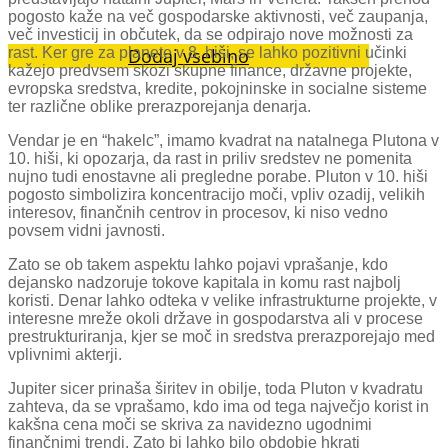
pogosto kaže na več gospodarske aktivnosti, več zaupanja,
več investicij in občutek, da se odpirajo nove možnosti za
rast. Ker gre za planete v 8. hiši, se lahko pozitivni učinki
Dodaj vsebino
kažejo predvsem skozi skupne finance, državne projekte,
evropska sredstva, kredite, pokojninske in socialne sisteme
ter različne oblike prerazporejanja denarja.
Vendar je en “hakelc”, imamo kvadrat na natalnega Plutona v
10. hiši, ki opozarja, da rast in priliv sredstev ne pomenita
nujno tudi enostavne ali pregledne porabe. Pluton v 10. hiši
pogosto simbolizira koncentracijo moči, vpliv ozadij, velikih
interesov, finančnih centrov in procesov, ki niso vedno
povsem vidni javnosti.
Zato se ob takem aspektu lahko pojavi vprašanje, kdo
dejansko nadzoruje tokove kapitala in komu rast najbolj
koristi. Denar lahko odteka v velike infrastrukturne projekte, v
interesne mreže okoli države in gospodarstva ali v procese
prestrukturiranja, kjer se moč in sredstva prerazporejajo med
vplivnimi akterji.
Jupiter sicer prinaša širitev in obilje, toda Pluton v kvadratu
zahteva, da se vprašamo, kdo ima od tega največjo korist in
kakšna cena moči se skriva za navidezno ugodnimi
finančnimi trendi. Zato bi lahko bilo obdobje hkrati