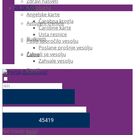
Zdravi nasveti
Astrologija
ZA DUŠO
Angelske karte
Čarobna krogla
Avtogeni trening
Čarobne karte
Usta resnice
Budizem
Pošlji sporočilo vesolju
Poslane prošnje vesolju
Zahvali se vesolju
Čakre
Zahvale vesolju
Djotiš
EFT
Ezoterika
Feng Shui
Nič nisem našel
Joga