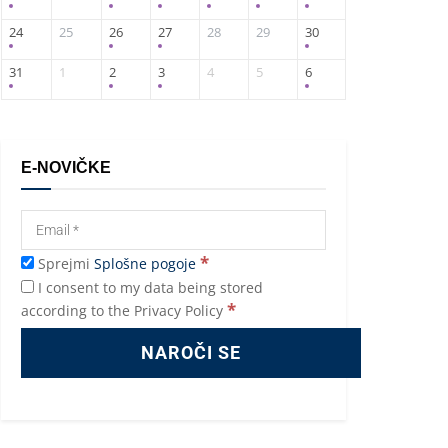
24
25
26
27
28
29
30
31
1
2
3
4
5
6
E-NOVIČKE
*
Sprejmi
Splošne pogoje
I consent to my data being stored
*
according to the Privacy Policy