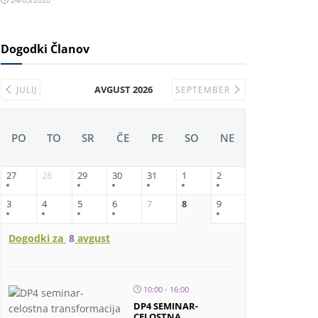
Dogodki Članov
AVGUST 2026
JULIJ
SEPTEMBER
PO
TO
SR
ČE
PE
SO
NE
27
28
29
30
31
1
2
3
4
5
6
7
8
9
Dogodki za
8
avgust
10:00 - 16:00
DP4 SEMINAR-
CELOSTNA