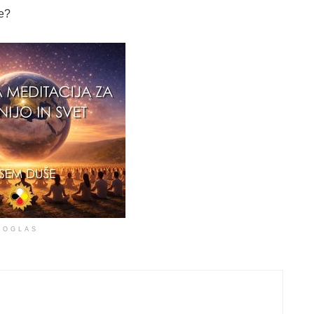
te?
OGLAS