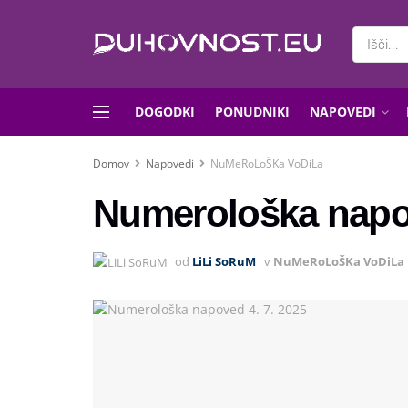
DOGODKI
PONUDNIKI
NAPOVEDI
Domov
Napovedi
NuMeRoLoŠKa VoDiLa
Numerološka napov
od
LiLi SoRuM
v
NuMeRoLoŠKa VoDiLa