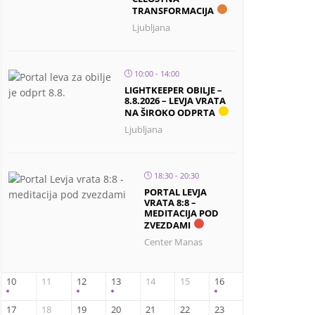
TRANSFORMACIJA
Ljubljana
10:00 - 14:00
LIGHTKEEPER OBILJE –
8.8.2026 – LEVJA VRATA
NA ŠIROKO ODPRTA
Ljubljana
18:30 - 20:30
PORTAL LEVJA
VRATA 8:8 –
MEDITACIJA POD
ZVEZDAMI
Center Manas
10
11
12
13
14
15
16
17
18
19
20
21
22
23