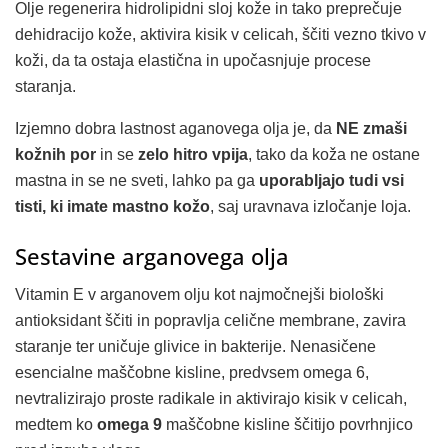
Olje regenerira hidrolipidni sloj kože in tako preprečuje
dehidracijo kože, aktivira kisik v celicah, ščiti vezno tkivo v
koži, da ta ostaja elastična in upočasnjuje procese
staranja.
Izjemno dobra lastnost aganovega olja je, da
NE zmaši
kožnih por
in se
zelo hitro vpija
, tako da koža ne ostane
mastna in se ne sveti, lahko pa ga
uporabljajo tudi vsi
tisti, ki imate mastno kožo
, saj uravnava izločanje loja.
Sestavine arganovega olja
Vitamin E v arganovem olju kot najmočnejši biološki
antioksidant ščiti in popravlja celične membrane, zavira
staranje ter uničuje glivice in bakterije. Nenasičene
esencialne maščobne kisline, predvsem omega 6,
nevtralizirajo proste radikale in aktivirajo kisik v celicah,
medtem ko
omega 9
maščobne kisline ščitijo povrhnjico