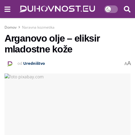
Domov
Naravna kozmetika
Arganovo olje – eliksir
mladostne kože
A
od
Uredništvo
A