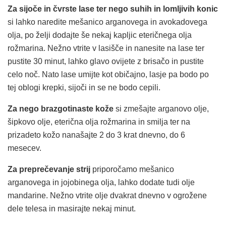
Za sijoče in čvrste lase ter nego suhih in lomljivih konic
si lahko naredite mešanico arganovega in avokadovega
olja, po želji dodajte še nekaj kapljic eteričnega olja
rožmarina. Nežno vtrite v lasišče in nanesite na lase ter
pustite 30 minut, lahko glavo ovijete z brisačo in pustite
celo noč. Nato lase umijte kot običajno, lasje pa bodo po
tej oblogi krepki, sijoči in se ne bodo cepili.
Za nego brazgotinaste kože
si zmešajte arganovo olje,
šipkovo olje, eterična olja rožmarina in smilja ter na
prizadeto kožo nanašajte 2 do 3 krat dnevno, do 6
mesecev.
Za preprečevanje strij
priporočamo mešanico
arganovega in jojobinega olja, lahko dodate tudi olje
mandarine. Nežno vtrite olje dvakrat dnevno v ogrožene
dele telesa in masirajte nekaj minut.