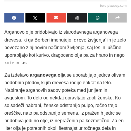
foto pixabay.com
Arganovo olje pridobivajo iz starodavnega arganovega
drevo življenja
drevesa, ki ga Berberi imenujejo ‘
’ in je zelo
povezano z njihovim načinom življenja, saj les in luščine
uporabljajo kot kurivo, dragoceno olje pa za hrano in nego
kože in las.
Za izdelavo
arganovega olja
se uporabljajo jedrca olivam
podobnih plodov, ki jih drevesa rodijo enkrat na leto.
Nabiranje arganovih sadov poteka med junijem in
avgustom. To delo od nekdaj opravljajo zgolj ženske. Ko
so sadeži nabrani, ženske odstranijo pulpo, ročno trejo
oreščke, nato pa odstranijo semena. Iz praženih jedrc se
pridobiva jedilno olje, iz nepraženih pa kozmetično. Za en
liter olja je potrebnih okoli šestnajst ur ročnega dela in