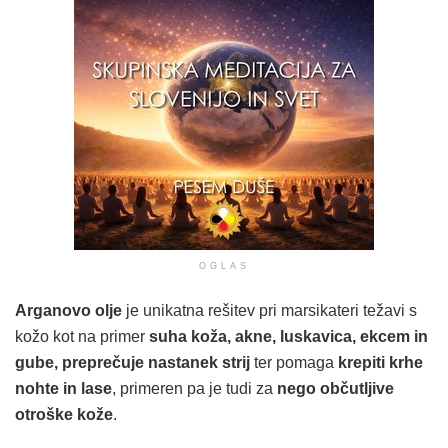
OGLAS
Arganovo olje
je unikatna rešitev pri marsikateri težavi s
kožo kot na primer
suha koža, akne, luskavica, ekcem in
gube, preprečuje nastanek strij
ter pomaga
krepiti krhe
nohte in lase
, primeren pa je tudi za
nego občutljive
otroške kože
.