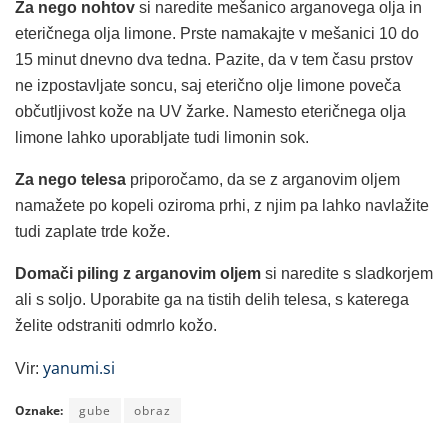
Za nego nohtov
si naredite mešanico arganovega olja in
eteričnega olja limone. Prste namakajte v mešanici 10 do
15 minut dnevno dva tedna. Pazite, da v tem času prstov
ne izpostavljate soncu, saj eterično olje limone poveča
občutljivost kože na UV žarke. Namesto eteričnega olja
limone lahko uporabljate tudi limonin sok.
Za nego telesa
priporočamo, da se z arganovim oljem
namažete po kopeli oziroma prhi, z njim pa lahko navlažite
tudi zaplate trde kože.
Domači piling z arganovim oljem
si naredite s sladkorjem
ali s soljo. Uporabite ga na tistih delih telesa, s katerega
želite odstraniti odmrlo kožo.
yanumi.si
Vir:
Oznake:
gube
obraz