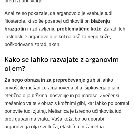
pred izgube vlage.
Analize so pokazale, da arganovo olje vsebuje tudi
fitosterole, ki so še posebej učinkoviti pri
blaženju
brazgotin
in zdravljenju
problematične kože
. Zaradi teh
lastnosti je arganovo olje kot nalašč za nego kože,
poškodovane zaradi aken.
Kako se lahko razvajate z arganovim
oljem?
Za nego obraza in za preprečevanje gub
si lahko
privoščite mešanico arganovega olja, šipkovega olja in
eterična olja brškina, bosvelije in palmarose. Zvečer si
mešanico vtrite v obraz s krožnimi gibi, kar lahko po potrebi
ponovite tudi zjutraj. Mešanica je izredno učinkovita tudi
proti gubam na vratu.. Vaša koža bo po uporabi
arganovega olja svetleča, elastična in žametna.