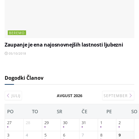
BEREMO
Zaupanje je ena najosnovnejših lastnosti ljubezni
05/10/2018
Dogodki Članov
AVGUST 2026
JULIJ
SEPTEMBER
PO
TO
SR
ČE
PE
SO
27
28
29
30
31
1
2
3
4
5
6
7
8
9