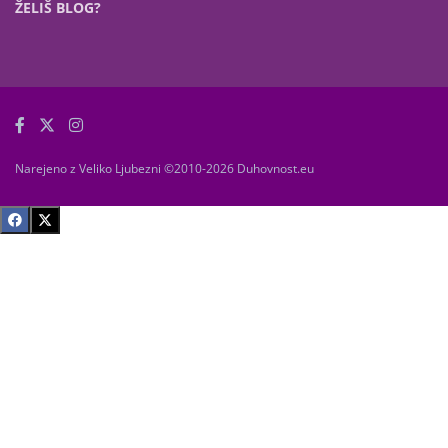
ŽELIŠ BLOG?
Narejeno z Veliko Ljubezni ©2010-2026 Duhovnost.eu