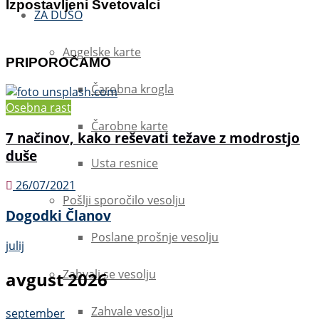
Izpostavljeni Svetovalci
ZA DUŠO
Angelske karte
PRIPOROČAMO
Čarobna krogla
Osebna rast
Čarobne karte
7 načinov, kako reševati težave z modrostjo
duše
Usta resnice
26/07/2021
Pošlji sporočilo vesolju
Dogodki Članov
Poslane prošnje vesolju
julij
Zahvali se vesolju
avgust 2026
Zahvale vesolju
september