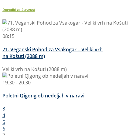
Dogodki za
2
avgust
08:15
71. Veganski Pohod za Vsakogar – Veliki vrh
na Košuti (2088 m)
Veliki vrh na Košuti (2088 m)
19:30 - 20:30
Poletni Qigong ob nedeljah v naravi
3
4
5
6
7