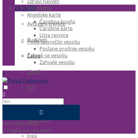
Zdravi nasveti
Astrologija
ZA DUŠO
Angelske karte
Čarobna krogla
Avtogeni trening
Čarobne karte
Usta resnice
Budizem
Pošlji sporočilo vesolju
Poslane prošnje vesolju
Zahvali se vesolju
Čakre
Zahvale vesolju
Djotiš
EFT
Ezoterika
Feng Shui
Nič nisem našel
Poglej vse rezultate
Joga