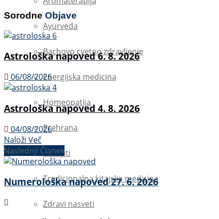
Aromaterapija
Sorodne
Objave
Ayurveda
Bachovo cvetno zdravljenje
Astrološka napoved 6. 8. 2026
Energijska medicina
06/08/2026
Homeopatija
Astrološka napoved 4. 8. 2026
Prehrana
04/08/2026
Naloži Več
Naslednji Članek
Recepti
Tradicionalna kitajska medicina
Numerološka napoved 27. 6. 2026
Zdravi nasveti