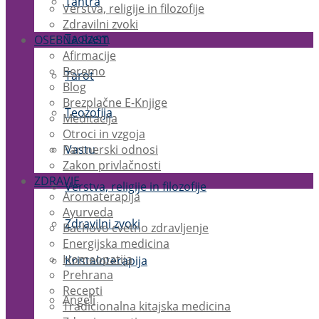
Tantra
Verstva, religije in filozofije
Zdravilni zvoki
Taoizem
OSEBNA RAST
Afirmacije
Beremo
Tarot
Blog
Brezplačne E-Knjige
Teozofija
Meditacija
Otroci in vzgoja
Partnerski odnosi
Vastu
Zakon privlačnosti
ZDRAVJE
Verstva, religije in filozofije
Aromaterapija
Ayurveda
Zdravilni zvoki
Bachovo cvetno zdravljenje
Energijska medicina
Homeopatija
Kristaloterapija
Prehrana
Recepti
Angeli
Tradicionalna kitajska medicina