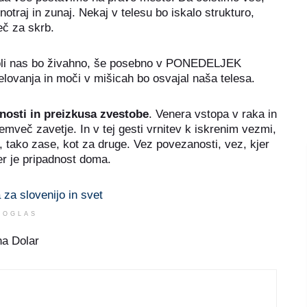
traj in zunaj. Nekaj v telesu bo iskalo strukturo,
eč za skrb.
li nas bo živahno, še posebno v PONEDELJEK
elovanja in moči v mišicah bo osvajal naša telesa.
osti in preizkusa zvestobe
. Venera vstopa v raka in
temveč zavetje. In v tej gesti vrnitev k iskrenim vezmi,
, tako zase, kot za druge. Vez povezanosti, vez, kjer
jer je pripadnost doma.
OGLAS
na Dolar