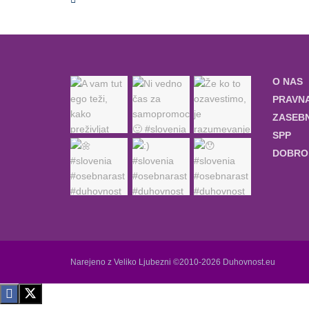
O NAS
PRAVNA
ZASEBN
SPP
DOBRO 
Narejeno z Veliko Ljubezni ©2010-2026 Duhovnost.eu