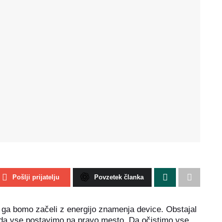
Pošlji prijatelju
Povzetek članka
ki ga bomo začeli z energijo znamenja device. Obstajal
l, da vse postavimo na pravo mesto. Da očistimo vse,