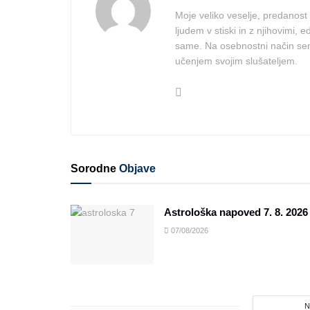
Moje veliko veselje, predanost 
ljudem v stiski in z njihovimi, 
same. Na osebnostni način sem
učenjem svojim slušateljem.
Sorodne
Objave
Astrološka napoved 7. 8. 2026
07/08/2026
N