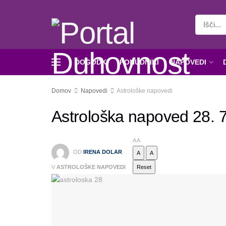
DOGODKI
PONUDNIKI
NAPOVEDI
Domov
Napovedi
Astrološke napovedi
Astrološka napoved 28. 
A
A
OD
IRENA DOLAR
A
A
V
ASTROLOŠKE NAPOVEDI
Reset