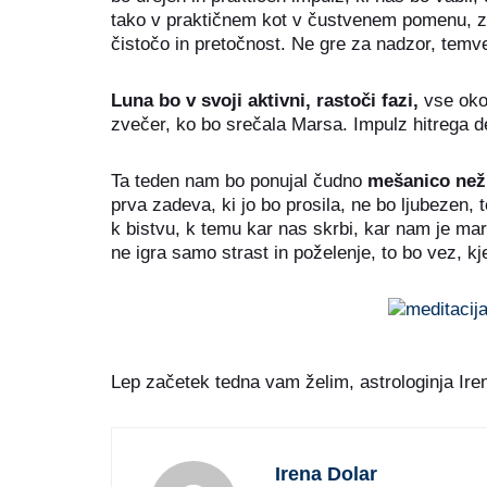
tako v praktičnem kot v čustvenem pomenu, zno
čistočo in pretočnost. Ne gre za nadzor, temv
Luna bo v svoji aktivni, rastoči fazi,
vse oko
zvečer, ko bo srečala Marsa. Impulz hitrega d
Ta teden nam bo ponujal čudno
mešanico nežn
prva zadeva, ki jo bo prosila, ne bo ljubezen, 
k bistvu, k temu kar nas skrbi, kar nam je mar
ne igra samo strast in poželenje, to bo vez, k
Lep začetek tedna vam želim, astrologinja Ire
Irena Dolar