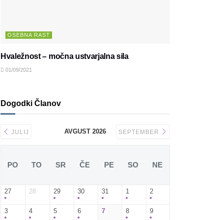
OSEBNA RAST
Hvaležnost – močna ustvarjalna sila
01/09/2021
Dogodki Članov
AVGUST 2026
JULIJ
SEPTEMBER
PO
TO
SR
ČE
PE
SO
NE
27
28
29
30
31
1
2
3
4
5
6
7
8
9