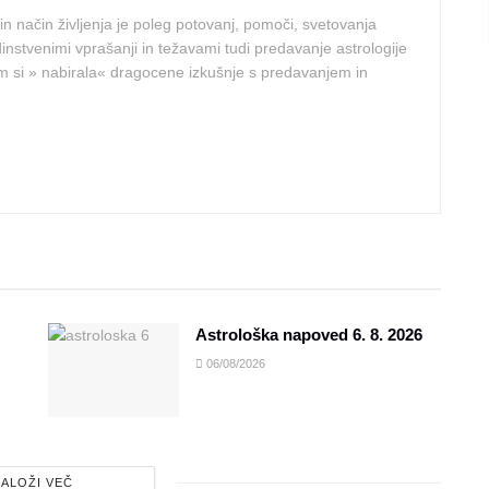
in način življenja je poleg potovanj, pomoči, svetovanja
edinstvenimi vprašanji in težavami tudi predavanje astrologije
 si » nabirala« dragocene izkušnje s predavanjem in
Astrološka napoved 6. 8. 2026
06/08/2026
ALOŽI VEČ