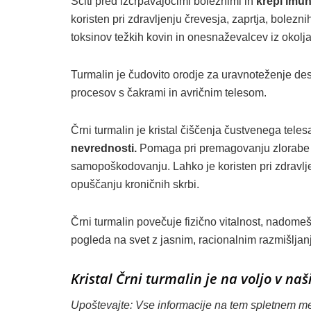
Ščiti pred izčrpavajočimi boleznimi in
krepi imun
koristen pri zdravljenju črevesja, zaprtja, bolezn
toksinov težkih kovin in onesnaževalcev iz okolja
Turmalin je čudovito orodje za uravnoteženje d
procesov s čakrami in avričnim telesom.
Črni turmalin je kristal čiščenja čustvenega tele
nevrednosti.
Pomaga pri premagovanju zlorabe s
samopoškodovanju. Lahko je koristen pri zdravlj
opuščanju kroničnih skrbi.
Črni turmalin povečuje fizično vitalnost, nadome
pogleda na svet z jasnim, racionalnim razmišljanj
Kristal Črni turmalin je na voljo v naš
Upoštevajte: Vse informacije na tem spletnem mes