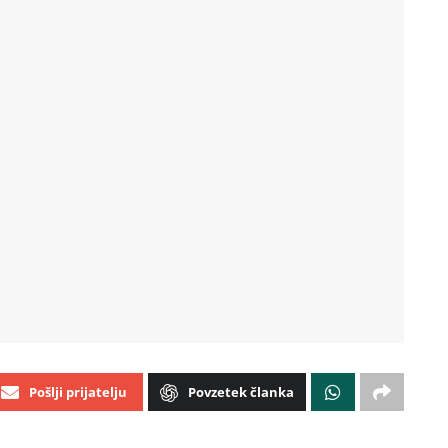
Pošlji prijatelju
Povzetek članka