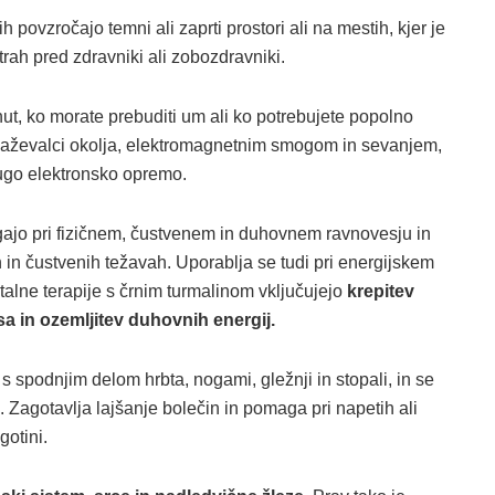
ih povzročajo temni ali zaprti prostori ali na mestih, kjer je
rah pred zdravniki ali zobozdravniki.
ut, ko morate prebuditi um ali ko potrebujete popolno
snaževalci okolja, elektromagnetnim smogom in sevanjem,
rugo elektronsko opremo.
gajo pri fizičnem, čustvenem in duhovnem ravnovesju in
 in čustvenih težavah. Uporablja se tudi pri energijskem
stalne terapije s črnim turmalinom vključujejo
krepitev
a in ozemljitev duhovnih energij.
s spodnjim delom hrbta, nogami, gležnji in stopali, in se
Zagotavlja lajšanje bolečin in pomaga pri napetih ali
gotini.