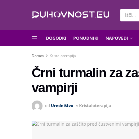
DOGODKI
PONUDNIKI
NAPOVEDI
Domov
Kristaloterapija
Črni turmalin za z
vampirji
od
Uredništvo
v
Kristaloterapija