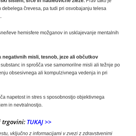
ski sistem, srce in nadledvične žleze.
Prav tako je
ih debelega črevesa, pa tudi pri osvobajanju telesa
.
esne/leve hemisfere možganov in usklajevanje mentalnih
sa
negativnih misli, tesnob, jeze ali občutkov
ubstanc in sprošča vse samomorilne misli ali težnje po
enju obsesivnega ali kompulzivnega vedenja in pri
šča napetost in stres s sposobnostjo objektivnega
em in nevtralnostjo.
i trgovini:
TUKAJ >>
tu, vključno z informacijami v zvezi z zdravstvenimi