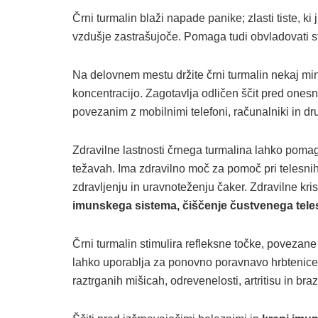
Črni turmalin blaži napade panike; zlasti tiste, ki j
vzdušje zastrašujoče. Pomaga tudi obvladovati st
Na delovnem mestu držite črni turmalin nekaj min
koncentracijo. Zagotavlja odličen ščit pred one
povezanim z mobilnimi telefoni, računalniki in d
Zdravilne lastnosti črnega turmalina lahko poma
težavah. Ima zdravilno moč za pomoč pri telesnih
zdravljenju in uravnoteženju čaker. Zdravilne kri
imunskega sistema, čiščenje čustvenega teles
Črni turmalin stimulira refleksne točke, povezane 
lahko uporablja za ponovno poravnavo hrbtenice. 
raztrganih mišicah, odrevenelosti, artritisu in braz