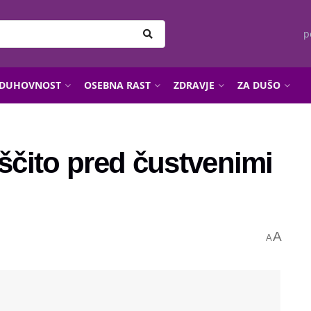
p
DUHOVNOST
OSEBNA RAST
ZDRAVJE
ZA DUŠO
aščito pred čustvenimi
A
A