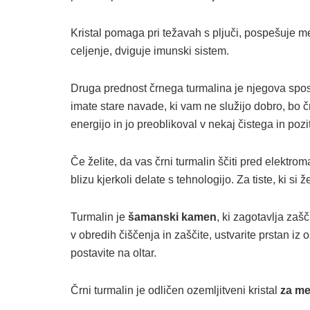
Kristal pomaga pri težavah s pljuči, pospešuje 
celjenje, dviguje imunski sistem.
Druga prednost črnega turmalina je njegova spo
imate stare navade, ki vam ne služijo dobro, bo č
energijo in jo preoblikoval v nekaj čistega in pozi
Če želite, da vas črni turmalin ščiti pred elektro
blizu kjerkoli delate s tehnologijo. Za tiste, ki si ž
Turmalin je
šamanski kamen
, ki zagotavlja zaš
v obredih čiščenja in zaščite, ustvarite prstan i
postavite na oltar.
Črni turmalin je odličen ozemljitveni kristal
za med