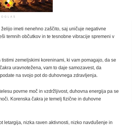
OGLAS
 želijo imeti nenehno zaščito, saj uničuje negativne
ši temnih občutkov in te tesnobne vibracije spremeni v
 s tistimi zemeljskimi koreninami, ki vam pomagajo, da se
a čakra uravnotežena, vam to daje samozavest, da
e podate na svojo pot do duhovnega zdravljenja.
telesu povrne moč in vzdržljivost, duhovna energija pa se
moči. Korenska čakra je temelj fizične in duhovne
t letargija, nizka raven aktivnosti, nizko navdušenje in