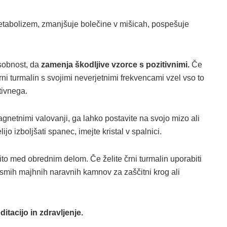
metabolizem, zmanjšuje bolečine v mišicah, pospešuje
sobnost, da
zamenja škodljive vzorce s pozitivnimi.
Če
rni turmalin s svojimi neverjetnimi frekvencami vzel vso to
tivnega.
magnetnimi valovanji, ga lahko postavite na svojo mizo ali
elijo izboljšati spanec, imejte kristal v spalnici.
čito med obrednim delom. Če želite črni turmalin uporabiti
z osmih majhnih naravnih kamnov za zaščitni krog ali
itacijo in zdravljenje.