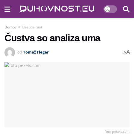
Domov
Osebna rast
Čustva so analiza uma
A
od
Tomaž Flegar
A
foto pexels.com