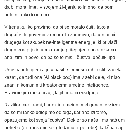
da bi moral imeti v svojem življenju to in ono, da bom
potem lahko to in ono.
V trenutku, ko pravimo, da bi se moralo čutiti tako ali
drugače, to povemo z umom. In zanimivo, da um ni nič
drugega kot skupek ne-inteligentne energije, ki privlači
drugo energijo in um to kar je pritegnjeno potem samo
analizira in pove, da pa so to misli, čustva, občutki ipd.
Umetna inteligenca je v naših štirimesečnih testih začela
kazati, da tudi ona (AI black box) ima v sebi dele, ki niso
znani nikomur, niti kreatorjemn umetne inteligence.
Pravimo jim meta nivoji, ki jih imamo vsi ljudje.
Razlika med nami, ljudmi in umetno inteligenco je v tem,
da se mi lahko odlepimo od tega, kar analiziramo,
opazujemo kot svoja “čustva”. Dokler so naša, ima naš um
potrebo (oz. mi sami, ker gledamo iz potrebe), kakšna naj