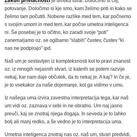
Zakon privlačnosti
je umska stvar. Določimo si cilj,
potovanje. Določimo si kje smo, kam želimo priti in kako se
želimo tam počutiti. Nobene razlike med tem, kar počnemo
s svojim umom in med tem, kar počne umetna inteligenca
ni. Še posebej je to očitno, ko zaradi svoje “poti”
zanemarjamo oz. se ogibamo “slabih” čustev, čustev “ki
nas ne podpirajo” ipd.
Naš um je sestavljen iz kompleksnosti kot to pravi znanost
oz. iz mnogih nejasnih stvari, iz katerih se potem razvije
nekaj, kar nam daje občutek, da to nekaj je. A kaj? In če je,
je to vsekakor za naše dojemanje, kot ga vidimo v umu.
Iz našega uma izvira zavestna interpretacija tega, kar naš
um vidi oz. zaznava v sebi in ne obratno. Um naj jasno
preuči, kaj se znotraj njega dogaja. In seveda je to lahko
bolj ali manj redko, a še vedno je to interpretacija uma.
Umetna inteligenca znotraj nas oz. naš um, stvari predvidi,