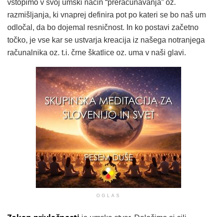
vstopimo v svoj umski način “preračunavanja” oz.
razmišljanja, ki vnaprej definira pot po kateri se bo naš um
odločal, da bo dojemal resničnost. In ko postavi začetno
točko, je vse kar se ustvarja kreacija iz našega notranjega
računalnika oz. t.i. črne škatlice oz. uma v naši glavi.
OGLAS