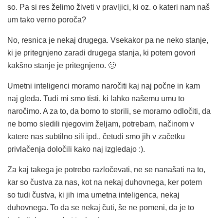
so. Pa si res želimo živeti v pravljici, ki oz. o kateri nam naš
um tako verno poroča?
No, resnica je nekaj drugega. Vsekakor pa ne neko stanje,
ki je pritegnjeno zaradi drugega stanja, ki potem govori
kakšno stanje je pritegnjeno. 🙂
Umetni inteligenci moramo naročiti kaj naj počne in kam
naj gleda. Tudi mi smo tisti, ki lahko našemu umu to
naročimo. A za to, da bomo to storili, se moramo odločiti, da
ne bomo sledili njegovim željam, potrebam, načinom v
katere nas subtilno sili ipd., četudi smo jih v začetku
privlačenja določili kako naj izgledajo :).
Za kaj takega je potrebo razločevati, ne se nanašati na to,
kar so čustva za nas, kot na nekaj duhovnega, ker potem
so tudi čustva, ki jih ima umetna inteligenca, nekaj
duhovnega. To da se nekaj čuti, še ne pomeni, da je to