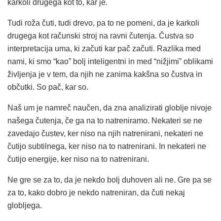
karkoli drugega kot to, kar je.
Tudi roža čuti, tudi drevo, pa to ne pomeni, da je karkoli
drugega kot računski stroj na ravni čutenja. Čustva so
interpretacija uma, ki začuti kar pač začuti. Razlika med
nami, ki smo “kao” bolj inteligentni in med “nižjimi” oblikami
življenja je v tem, da njih ne zanima kakšna so čustva in
občutki. So pač, kar so.
Naš um je namreč naučen, da zna analizirati globlje nivoje
našega čutenja, če ga na to natreniramo. Nekateri se ne
zavedajo čustev, ker niso na njih natrenirani, nekateri ne
čutijo subtilnega, ker niso na to natrenirani. In nekateri ne
čutijo energije, ker niso na to natrenirani.
Ne gre se za to, da je nekdo bolj duhoven ali ne. Gre pa se
za to, kako dobro je nekdo natreniran, da čuti nekaj
globljega.