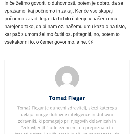
In če želimo govoriti o duhovnosti, potem je dobro, da se
vprašamo, kaj počnemo in zakaj. Ker če vse skupaj
počnemo zaradi tega, da bi bilo čutenje v našem umu
narejeno tako, da bi nam oz. našemu umu kazalo na tisto,
kar pač z umom želimo čutiti oz. pritegniti, no, potem to
vsekakor ni to, o čemer govorimo, a ne. 🙂
Tomaž Flegar
Tomaž Flegar je duhovni zdravitelj, skozi katerega
delajo mnoge duhovne inteligence in duhovni
zdravniki, ki pomagajo pri njegovih delavnicah in
"zdravljenjih" udeležencem, da prepoznajo in