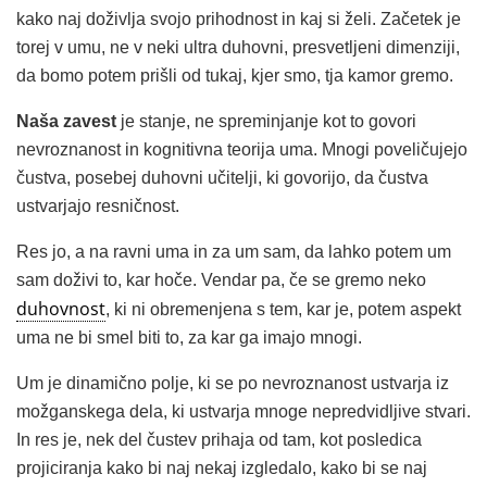
kako naj doživlja svojo prihodnost in kaj si želi. Začetek je
torej v umu, ne v neki ultra duhovni, presvetljeni dimenziji,
da bomo potem prišli od tukaj, kjer smo, tja kamor gremo.
Naša zavest
je stanje, ne spreminjanje kot to govori
nevroznanost in kognitivna teorija uma. Mnogi poveličujejo
čustva, posebej duhovni učitelji, ki govorijo, da čustva
ustvarjajo resničnost.
Res jo, a na ravni uma in za um sam, da lahko potem um
sam doživi to, kar hoče. Vendar pa, če se gremo neko
duhovnost
, ki ni obremenjena s tem, kar je, potem aspekt
uma ne bi smel biti to, za kar ga imajo mnogi.
Um je dinamično polje, ki se po nevroznanost ustvarja iz
možganskega dela, ki ustvarja mnoge nepredvidljive stvari.
In res je, nek del čustev prihaja od tam, kot posledica
projiciranja kako bi naj nekaj izgledalo, kako bi se naj