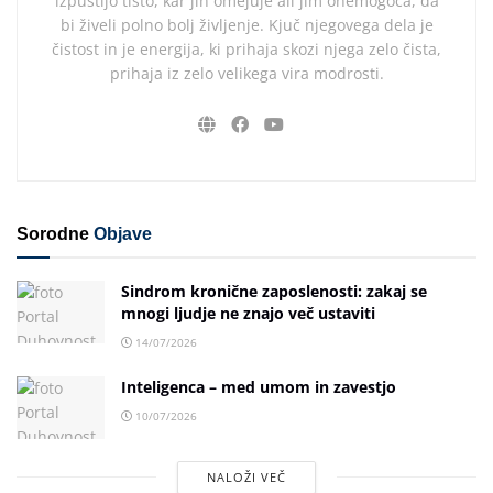
izpustijo tisto, kar jih omejuje ali jim onemogoča, da
bi živeli polno bolj življenje. Kjuč njegovega dela je
čistost in je energija, ki prihaja skozi njega zelo čista,
prihaja iz zelo velikega vira modrosti.
Sorodne
Objave
Sindrom kronične zaposlenosti: zakaj se
mnogi ljudje ne znajo več ustaviti
14/07/2026
Inteligenca – med umom in zavestjo
10/07/2026
NALOŽI VEČ