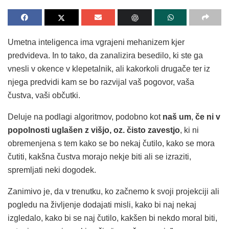
Umetna inteligenca ima vgrajeni mehanizem kjer
predvideva. In to tako, da zanalizira besedilo, ki ste ga
vnesli v okence v klepetalnik, ali kakorkoli drugače ter iz
njega predvidi kam se bo razvijal vaš pogovor, vaša
čustva, vaši občutki.
Deluje na podlagi algoritmov, podobno kot
naš um
,
če ni v
popolnosti uglašen z višjo, oz. čisto zavestjo
, ki ni
obremenjena s tem kako se bo nekaj čutilo, kako se mora
čutiti, kakšna čustva morajo nekje biti ali se izraziti,
spremljati neki dogodek.
Zanimivo je, da v trenutku, ko začnemo k svoji projekciji ali
pogledu na življenje dodajati misli, kako bi naj nekaj
izgledalo, kako bi se naj čutilo, kakšen bi nekdo moral biti,