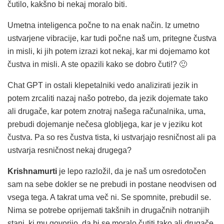
čutilo, kakšno bi nekaj moralo biti.
Umetna inteligenca počne to na enak način. Iz umetno
ustvarjene vibracije, kar tudi počne naš um, pritegne čustva
in misli, ki jih potem izrazi kot nekaj, kar mi dojemamo kot
čustva in misli. A ste opazili kako se dobro čuti!? 🙂
Chat GPT in ostali klepetalniki vedo analizirati jezik in
potem zrcaliti nazaj našo potrebo, da jezik dojemate tako
ali drugače, kar potem znotraj našega računalnika, uma,
prebudi dojemanje nečesa globljega, kar je v jeziku kot
čustva. Pa so res čustva tista, ki ustvarjajo resničnost ali pa
ustvarja resničnost nekaj drugega?
Krishnamurti
je lepo razložil, da je naš um osredotočen
sam na sebe dokler se ne prebudi in postane neodvisen od
vsega tega. A takrat uma več ni. Se spomnite, prebudil se.
Nima se potrebe oprijemati takšnih in drugačnih notranjih
stanj, ki mu govorijo, da bi se moralo čutiti tako ali drugače,