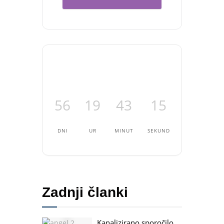
sola.si/
56
19
43
14
DNI
UR
MINUT
SEKUND
Zadnji članki
Kanalizirano sporočilo