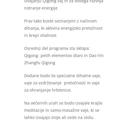
izvajanju Qigong vaj in za dosega razvoja
notranje energije
Prav tako boste seznanjeni z načinom
dihanja, ki aktivira energijsko pretočnost
in krepi vitalnost
Osrednji del programa sta sklopa:
Qigong- petih elementov dlani in Dao Yin
Zhangfu Qigong
Dodane bodo še specialne dihalne vaje,
vaje za vzdrževanje pretočnosti in vaje
za ohranjanje hrbtenice.
Na večernih urah se bodo izvajale krajše
meditacije in samo-masažne vaje, ki se
lahko izvajajo stoje ali sede na stolu.