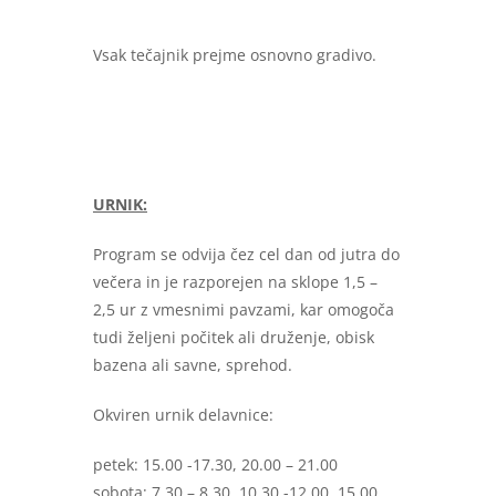
Vsak tečajnik prejme osnovno gradivo.
URNIK:
Program se odvija čez cel dan od jutra do
večera in je razporejen na sklope 1,5 –
2,5 ur z vmesnimi pavzami, kar omogoča
tudi željeni počitek ali druženje, obisk
bazena ali savne, sprehod.
Okviren urnik delavnice:
petek: 15.00 -17.30, 20.00 – 21.00
sobota: 7.30 – 8.30, 10.30 -12.00, 15.00