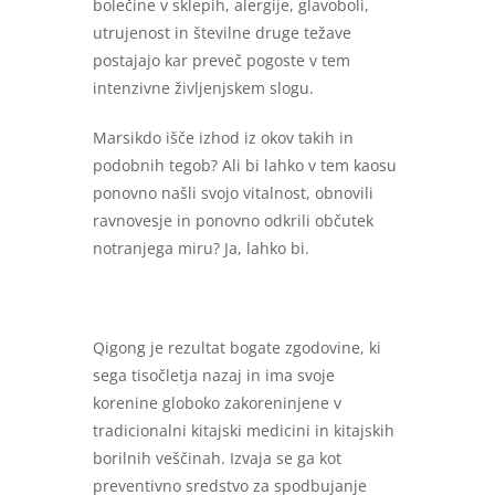
bolečine v sklepih, alergije, glavoboli,
utrujenost in številne druge težave
postajajo kar preveč pogoste v tem
intenzivne življenjskem slogu.
Marsikdo išče izhod iz okov takih in
podobnih tegob? Ali bi lahko v tem kaosu
ponovno našli svojo vitalnost, obnovili
ravnovesje in ponovno odkrili občutek
notranjega miru? Ja, lahko bi.
Qigong je rezultat bogate zgodovine, ki
sega tisočletja nazaj in ima svoje
korenine globoko zakoreninjene v
tradicionalni kitajski medicini in kitajskih
borilnih veščinah. Izvaja se ga kot
preventivno sredstvo za spodbujanje