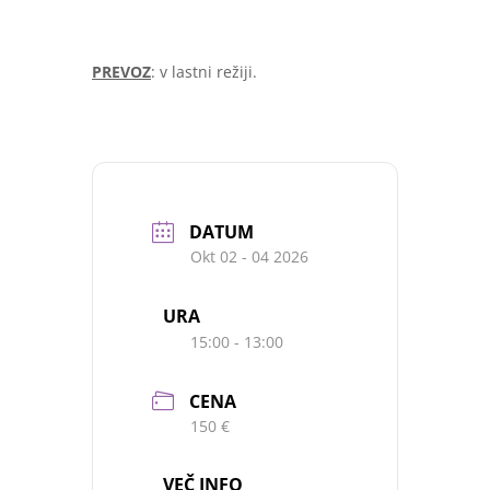
PREVOZ
: v lastni režiji.
DATUM
Okt 02 - 04 2026
URA
15:00 - 13:00
CENA
150 €
VEČ INFO