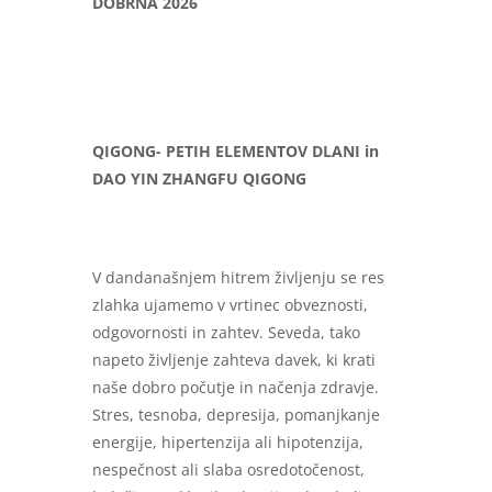
DOBRNA 2026
QIGONG- PETIH ELEMENTOV DLANI in
DAO YIN ZHANGFU QIGONG
V dandanašnjem hitrem življenju se res
zlahka ujamemo v vrtinec obveznosti,
odgovornosti in zahtev. Seveda, tako
napeto življenje zahteva davek, ki krati
naše dobro počutje in načenja zdravje.
Stres, tesnoba, depresija, pomanjkanje
energije, hipertenzija ali hipotenzija,
nespečnost ali slaba osredotočenost,