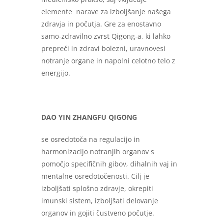
elemente narave za izboljšanje našega
zdravja in počutja. Gre za enostavno
samo-zdravilno zvrst Qigong-a, ki lahko
prepreči in zdravi bolezni, uravnovesi
notranje organe in napolni celotno telo z
energijo.
DAO YIN ZHANGFU QIGONG
se osredotoča na regulacijo in
harmonizacijo notranjih organov s
pomočjo specifičnih gibov, dihalnih vaj in
mentalne osredotočenosti. Cilj je
izboljšati splošno zdravje, okrepiti
imunski sistem, izboljšati delovanje
organov in gojiti čustveno počutje.