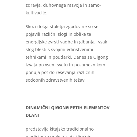
zdravja, duhovnega razvoja in samo-
kultivacije.
Skozi dolga stoletja zgodovine so se
pojavili različni slogi in oblike te
energijske zvrsti vadbe in gibanja, vsak
slog blesti s svojimi edinstvenimi
tehnikami in poudarki. Danes se Qigong
izvaja po vsem svetu in posameznikom
ponuja pot do reševanja različnih
sodobnih zdravstvenih težav.
DINAMIČNI QIGONG PETIH ELEMENTOV
DLANI
predstavlja kitajsko tradicionalno
medicinsko prakso, saj vključuje