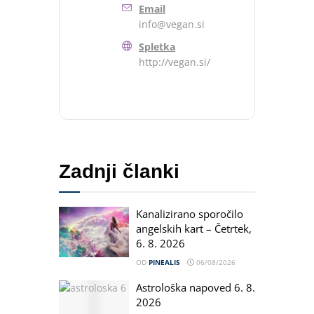
Email
info@vegan.si
Spletka
http://vegan.si/
Zadnji članki
Kanalizirano sporočilo
angelskih kart – Četrtek,
6. 8. 2026
OD
PINEALIS
06/08/2026
Astrološka napoved 6. 8.
2026