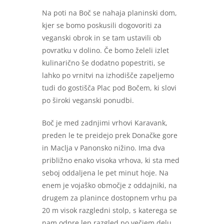
Na poti na Boč se nahaja planinski dom,
kjer se bomo poskusili dogovoriti za
veganski obrok in se tam ustavili ob
povratku v dolino. Če bomo želeli izlet
kulinarično še dodatno popestriti, se
lahko po vrnitvi na izhodišče zapeljemo
tudi do gostišča Plac pod Bočem, ki slovi
po široki veganski ponudbi.
Boč je med zadnjimi vrhovi Karavank,
preden le te preidejo prek Donačke gore
in Maclja v Panonsko nižino. Ima dva
približno enako visoka vrhova, ki sta med
seboj oddaljena le pet minut hoje. Na
enem je vojaško območje z oddajniki, na
drugem za planince dostopnem vrhu pa
20 m visok razgledni stolp, s katerega se
nam odpre lep razgled po večjem delu