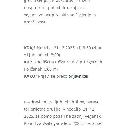
gresta skupaj. Pravzaprav je ravno
nasprotno – pohod dokazuje, da
veganstvo podpira aktivno življenje in
vzdržljivost!
KDAJ?
Nedelja, 21.12.2025, ob 9:30 (zbor
v Ljubljani ob 8:00)
KJE?
Izhodiščna točka za Boč pri Zgornjih
Poljčanah (360 m)
KAKO
? Prijavi se preko
prijavnice
!
Pozdravljeni vsi ljubitelji hribov, narave
ter prijetne družbe. V nedeljo, 21. 12.
2025, se bomo podali na zadnji Veganski
Pohod za Vsakogar v letu 2025. Tokrat se