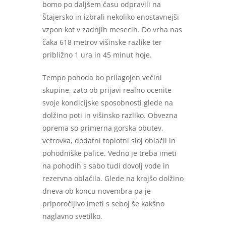
bomo po daljšem času odpravili na
Štajersko in izbrali nekoliko enostavnejši
vzpon kot v zadnjih mesecih. Do vrha nas
čaka 618 metrov višinske razlike ter
približno 1 ura in 45 minut hoje.
Tempo pohoda bo prilagojen večini
skupine, zato ob prijavi realno ocenite
svoje kondicijske sposobnosti glede na
dolžino poti in višinsko razliko. Obvezna
oprema so primerna gorska obutev,
vetrovka, dodatni toplotni sloj oblačil in
pohodniške palice. Vedno je treba imeti
na pohodih s sabo tudi dovolj vode in
rezervna oblačila. Glede na krajšo dolžino
dneva ob koncu novembra pa je
priporočljivo imeti s seboj še kakšno
naglavno svetilko.