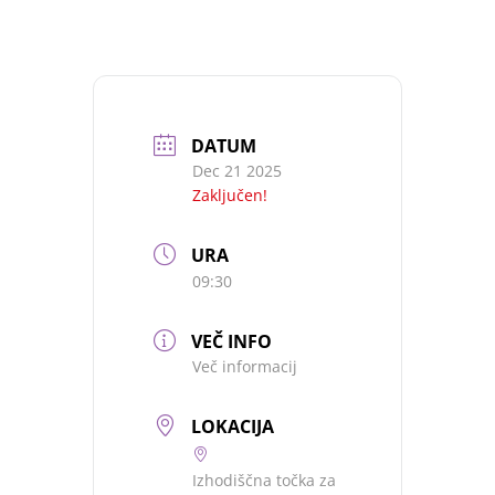
DATUM
Dec 21 2025
Zaključen!
URA
09:30
VEČ INFO
Več informacij
LOKACIJA
Izhodiščna točka za