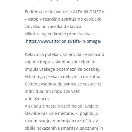
Podtema te delavnice je ALFA IN OMEGA
– vstop v resnično spiritualno evolucijo
človeka, od začetka do konca.
klikni za ogled kratke predstavitve :
https://www.altorion.si/alfa-in-omega/
Delavnica poteka v smeri, da se sočasno
zajame impulz skupine kot celote in
impulz vsakega posameznika posebej.
Vsled tega je vsaka delavnica unikatna.
Celotna vsebina delavnice se sestavi iz
individualnih impulzov vseh
udeležencev.
V skladu z nastalo vsebino se izvajajo
številne različne metode, ki poglobijo
razumevanje in ponujajo razrešitev v
obliki nakazanih usmeritev, spoznanj in