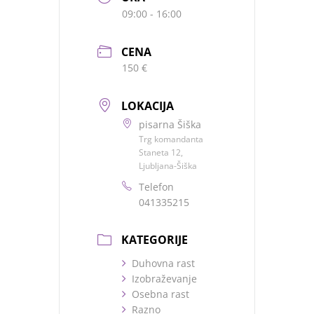
09:00 - 16:00
CENA
150 €
LOKACIJA
pisarna Šiška
Trg komandanta
Staneta 12,
Ljubljana-Šiška
Telefon
041335215
KATEGORIJE
Duhovna rast
Izobraževanje
Osebna rast
Razno