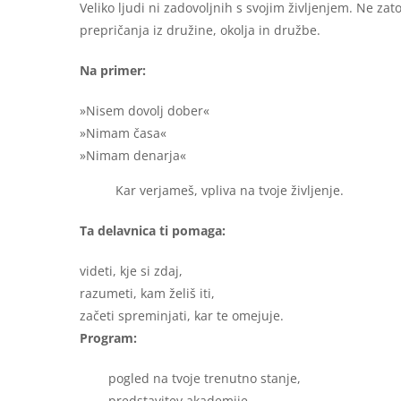
Veliko ljudi ni zadovoljnih s svojim življenjem. Ne zat
prepričanja iz družine, okolja in družbe.
Na primer:
»Nisem dovolj dober«
»Nimam časa«
»Nimam denarja«
Kar verjameš, vpliva na tvoje življenje.
Ta delavnica ti pomaga:
videti, kje si zdaj,
razumeti, kam želiš iti,
začeti spreminjati, kar te omejuje.
Program:
pogled na tvoje trenutno stanje,
predstavitev akademije,