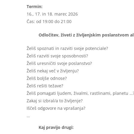
Termin:
16., 17. in 18. marec 2026
Čas: od 19:00 do 21:00
Odločitev, živeti z življenjskim poslanstvom al
Želiš spoznati in razviti svoje potenciale?
Želiš razviti svoje sposobnosti?
Želiš uresničiti svoje poslanstvo?
Želiš nekaj več v življenju?
Želiš boljše odnose?
Želiš rešiti težave?
Želiš pomagati ljudem, živalmi, rastlinami, planetu …
Zakaj si izbral/a to življenje?
Iščeš odgovore na vprašanja?
…
Kaj pravijo drugi: