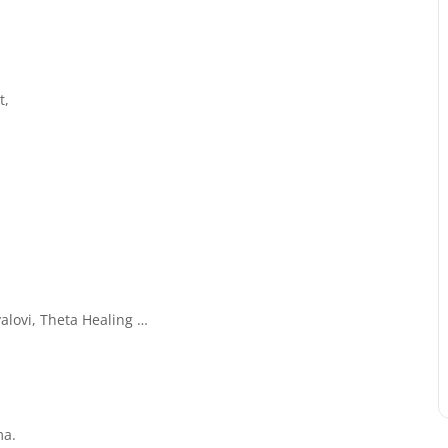
t,
alovi, Theta Healing …
ma.