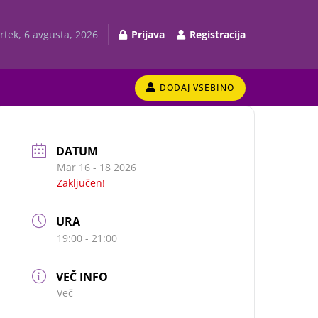
rtek, 6 avgusta, 2026
Prijava
Registracija
DODAJ VSEBINO
DATUM
Mar 16 - 18 2026
Zaključen!
URA
19:00 - 21:00
VEČ INFO
Več