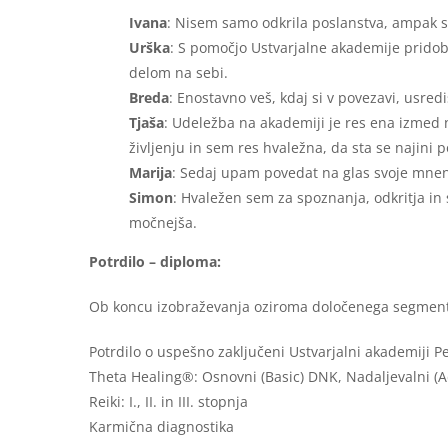
Ivana
: Nisem samo odkrila poslanstva, ampak s
Urška
: S pomočjo Ustvarjalne akademije pridob
delom na sebi.
Breda
: Enostavno veš, kdaj si v povezavi, usredi
Tjaša
: Udeležba na akademiji je res ena izmed
življenju in sem res hvaležna, da sta se najini po
Marija
: Sedaj upam povedat na glas svoje mnen
Simon
: Hvaležen sem za spoznanja, odkritja in 
močnejša.
Potrdilo – diploma:
Ob koncu izobraževanja oziroma določenega segmenta
Potrdilo o uspešno zaključeni Ustvarjalni akademiji 
Theta Healing®: Osnovni (Basic) DNK, Nadaljevalni (A
Reiki: I., II. in III. stopnja
Karmična diagnostika