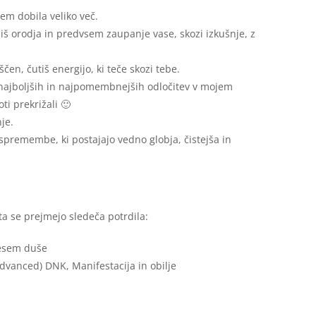
em dobila veliko več.
iš orodja in predvsem zaupanje vase, skozi izkušnje, z
ščen, čutiš energijo, ki teče skozi tebe.
 najboljših in najpomembnejših odločitev v mojem
ti prekrižali 🙂
je.
spremembe, ki postajajo vedno globja, čistejša in
 se prejmejo sledeča potrdila:
Pesem duše
dvanced) DNK, Manifestacija in obilje