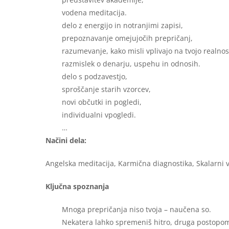
vodena meditacija.
delo z energijo in notranjimi zapisi,
prepoznavanje omejujočih prepričanj,
razumevanje, kako misli vplivajo na tvojo realnos
razmislek o denarju, uspehu in odnosih.
delo s podzavestjo,
sproščanje starih vzorcev,
novi občutki in pogledi,
individualni vpogledi.
…
Načini dela:
Angelska meditacija, Karmična diagnostika, Skalarni v
Ključna spoznanja
Mnoga prepričanja niso tvoja – naučena so.
Nekatera lahko spremeniš hitro, druga postopo