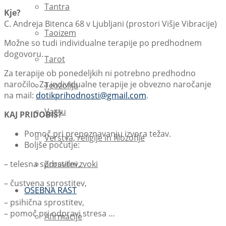
Tantra
Kje?
C. Andreja Bitenca 68 v Ljubljani (prostori Višje Vibracije)
Taoizem
Možne so tudi individualne terapije po predhodnem
dogovoru.
Tarot
Za terapije ob ponedeljkih ni potrebno predhodno
naročilo. Za individualne terapije je obvezno naročanje
Teozofija
na mail:
dotikprihodnosti@gmail.com
.
Vastu
KAJ PRIDOBIŠ?
Pomoč pri prepoznavanju izvora težav.
Verstva, religije in filozofije
Boljše počutje:
Zdravilni zvoki
– telesna sprostitev,
– čustvena sprostitev,
OSEBNA RAST
– psihična sprostitev,
– pomoč pri odpravi stresa …
Afirmacije