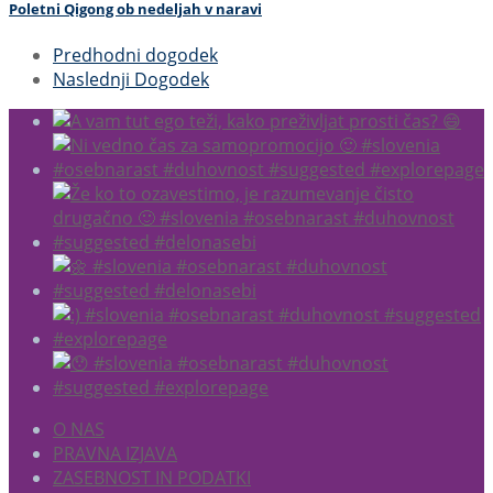
Poletni Qigong ob nedeljah v naravi
Predhodni dogodek
Naslednji Dogodek
O NAS
PRAVNA IZJAVA
ZASEBNOST IN PODATKI