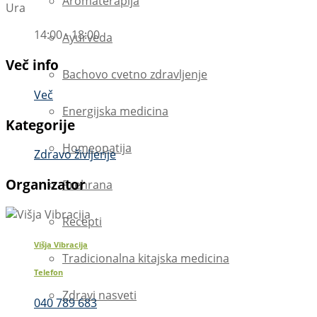
Aromaterapija
Ura
14:00 - 18:00
Ayurveda
Več info
Bachovo cvetno zdravljenje
Več
Energijska medicina
Kategorije
Homeopatija
Zdravo življenje
Organizator
Prehrana
Recepti
Višja Vibracija
Tradicionalna kitajska medicina
Telefon
Zdravi nasveti
040 789 683