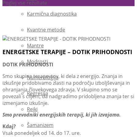
Poglej vse rezultate
Karmična diagnostika
Kvantne metode
Mantre
ENERGETSKE TERAPIJE – DOTIK PRIHODNOSTI
Modrosti
DOTIK PRIHODNOSTI
Smo skupina terapevtov, ki dela z energijo. Znanja in
Numerologija
izkušnje pridobivamo zlasti na področju izboljševanja in
ohranjanja človekovega zdravja. V skupino smo se
Regresija
povezali s ciljem, da nadgradimo pridobljena znanja ter si
izmenjamo izkušnje.
Reiki
Smo prevodniki energijskih terapij, ki jih izvajamo.
Šamanizem
Kdaj?
Vsak ponedeljek od 14. do 17. ure.