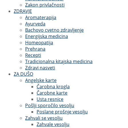
Zakon privlačnosti
ZDRAVJE
Aromaterapija
Ayurveda
Bachovo cvetno zdravljenje
Energijska medicina
Homeopatija
Prehrana
Recepti
Tradicionalna kitajska medicina
Zdravi nasveti
ZA DUŠO
Angelske karte
Čarobna krogla
Čarobne karte
Usta resnice
Pošlji sporočilo vesolju
Poslane prošnje vesolju
Zahvali se vesolju
Zahvale vesolju