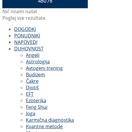
Nič nisem našel
Poglej vse rezultate
DOGODKI
PONUDNIKI
NAPOVEDI
DUHOVNOST
Angeli
Astrologija
Avtogeni trening
Budizem
Čakre
Djotiš
EFT
Ezoterika
Feng Shui
Joga
Karmična diagnostika
Kvantne metode