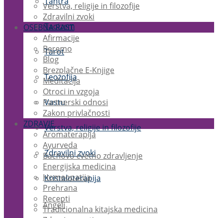
Tantra
Verstva, religije in filozofije
Zdravilni zvoki
Taoizem
OSEBNA RAST
Afirmacije
Beremo
Tarot
Blog
Brezplačne E-Knjige
Teozofija
Meditacija
Otroci in vzgoja
Partnerski odnosi
Vastu
Zakon privlačnosti
ZDRAVJE
Verstva, religije in filozofije
Aromaterapija
Ayurveda
Zdravilni zvoki
Bachovo cvetno zdravljenje
Energijska medicina
Homeopatija
Kristaloterapija
Prehrana
Recepti
Angeli
Tradicionalna kitajska medicina