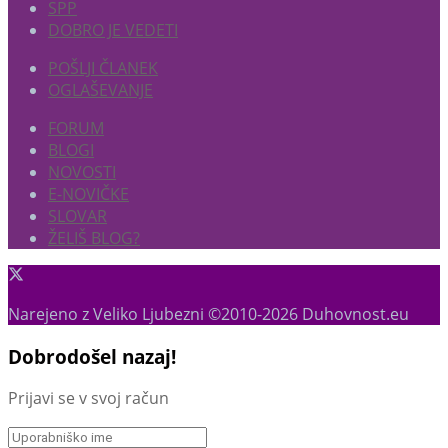
SPP
DOBRO JE VEDETI
POŠLJI ČLANEK
OGLAŠEVANJE
FORUM
BLOGI
NOVOSTI
E-NOVIČKE
SLOVAR
ŽELIŠ BLOG?
Narejeno z Veliko Ljubezni ©2010-2026 Duhovnost.eu
Dobrodošel nazaj!
Prijavi se v svoj račun