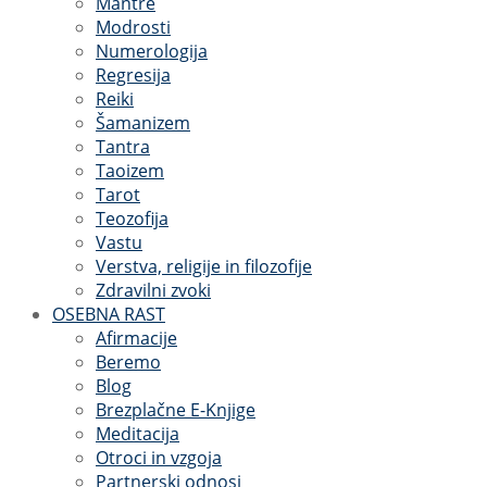
Mantre
Modrosti
Numerologija
Regresija
Reiki
Šamanizem
Tantra
Taoizem
Tarot
Teozofija
Vastu
Verstva, religije in filozofije
Zdravilni zvoki
OSEBNA RAST
Afirmacije
Beremo
Blog
Brezplačne E-Knjige
Meditacija
Otroci in vzgoja
Partnerski odnosi