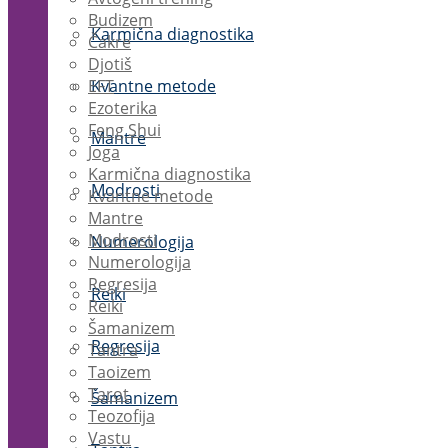
Budizem
Karmična diagnostika
Čakre
Djotiš
EFT
Kvantne metode
Ezoterika
Feng Shui
Mantre
Joga
Karmična diagnostika
Modrosti
Kvantne metode
Mantre
Modrosti
Numerologija
Numerologija
Regresija
Reiki
Reiki
Šamanizem
Regresija
Tantra
Taoizem
Tarot
Šamanizem
Teozofija
Vastu