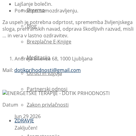
Lajšanje bolečin.
Beremo
Pomoč pri samozdravljenju.
Za uspeh je potrebna odprtost, sprememba življenjskega
Blog
sloga, prehranskih navad, odprava škodljivih razvad, misli
… in vera v lastno ozdravitev.
Brezplačne E-Knjige
Meditacija
Andreja Bitenca 68, 1000 Ljubljana
Mail:
dotikprihodnosti@gmail.com
Otroci in vzgoja
Partnerski odnosi
Zakon privlačnosti
Datum
Jun 29 2026
ZDRAVJE
Zaključen!