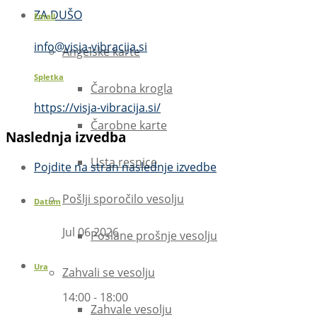
ZA DUŠO
Email
info@visja-vibracija.si
Angelske karte
Spletka
Čarobna krogla
https://visja-vibracija.si/
Čarobne karte
Naslednja izvedba
Usta resnice
Pojdite na stran naslednje izvedbe
Pošlji sporočilo vesolju
Datum
Jul 06 2026
Poslane prošnje vesolju
Ura
Zahvali se vesolju
14:00 - 18:00
Zahvale vesolju