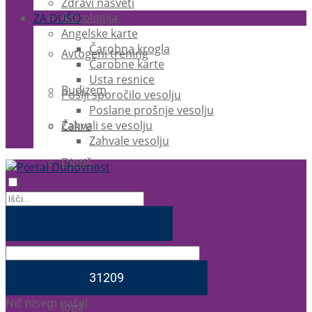
Zdravi nasveti
Astrologija
ZA DUŠO
Angelske karte
Čarobna krogla
Avtogeni trening
Čarobne karte
Usta resnice
Budizem
Pošlji sporočilo vesolju
Poslane prošnje vesolju
Zahvali se vesolju
Čakre
Zahvale vesolju
Djotiš
EFT
Ezoterika
Feng Shui
Nič nisem našel
Joga