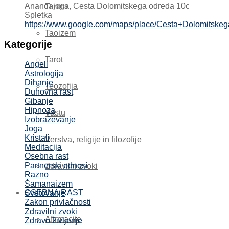
Anandajoga, Cesta Dolomitskega odreda 10c
Tantra
Spletka
https://www.google.com/maps/place/Cesta+Dolomits
Taoizem
Kategorije
Tarot
Angeli
Astrologija
Dihanje
Teozofija
Duhovna rast
Gibanje
Hipnoza
Vastu
Izobraževanje
Joga
Kristali
Verstva, religije in filozofije
Meditacija
Osebna rast
Partnerski odnosi
Zdravilni zvoki
Razno
Šamanaizem
OSEBNA RAST
Svetovanje
Zakon privlačnosti
Zdravilni zvoki
Afirmacije
Zdravo življenje