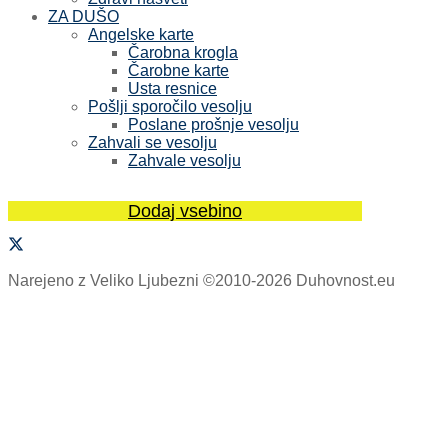
ZA DUŠO
Angelske karte
Čarobna krogla
Čarobne karte
Usta resnice
Pošlji sporočilo vesolju
Poslane prošnje vesolju
Zahvali se vesolju
Zahvale vesolju
Dodaj vsebino
Narejeno z Veliko Ljubezni ©2010-2026 Duhovnost.eu