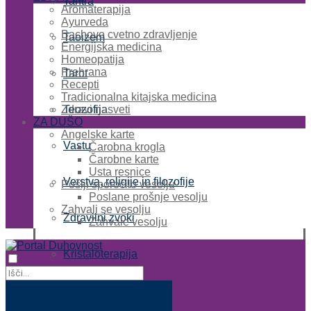
Tantra
Aromaterapija
Ayurveda
Bachovo cvetno zdravljenje
Taoizem
Energijska medicina
Homeopatija
Prehrana
Tarot
Recepti
Tradicionalna kitajska medicina
Zdravi nasveti
Teozofija
ZA DUŠO
Angelske karte
Vastu
Čarobna krogla
Čarobne karte
Usta resnice
Verstva, religije in filozofije
Pošlji sporočilo vesolju
Poslane prošnje vesolju
Zahvali se vesolju
Zdravilni zvoki
Zahvale vesolju
Kristaloterapija
Angeli