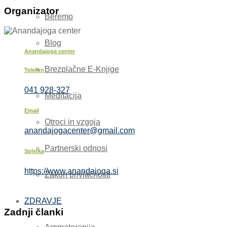
Organizator
Beremo
Blog
Anandajoga center
Brezplačne E-Knjige
Telefon
041 928-327
Meditacija
Email
Otroci in vzgoja
anandajogacenter@gmail.com
Partnerski odnosi
Spletka
https://www.anandajoga.si
Zakon privlačnosti
ZDRAVJE
Zadnji članki