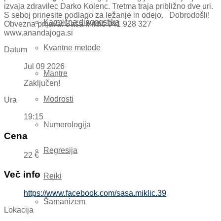
izvaja zdravilec Darko Kolenc. Tretma traja približno dve uri.
S seboj prinesite podlago za ležanje in odejo. Dobrodošli!
Karmična diagnostika
Obvezna prijava: Saša Miklič 041 928 327
www.anandajoga.si
Kvantne metode
Datum
Jul 09 2026
Mantre
Zaključen!
Modrosti
Ura
19:15
Numerologija
Cena
Regresija
22 €
Več info
Reiki
https://www.facebook.com/sasa.miklic.39
Šamanizem
Lokacija