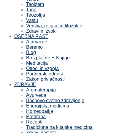
Taoizem
Tarot
Teozofija
Vastu
Verstva, religije in filozofije
Zdravilni zvoki
OSEBNA RAST
Afirmacije
Beremo
Blog
Brezplačne E-Knjige
Meditacija
Otroci in vzgoja
Partnerski odnosi
Zakon privlačnosti
ZDRAVJE
Aromaterapija
Ayurveda
Bachovo cvetno zdravljenje
Energijska medicina
Homeopatija
Prehrana
Recepti
Tradicionalna kitajska medicina
Zdravi nasveti