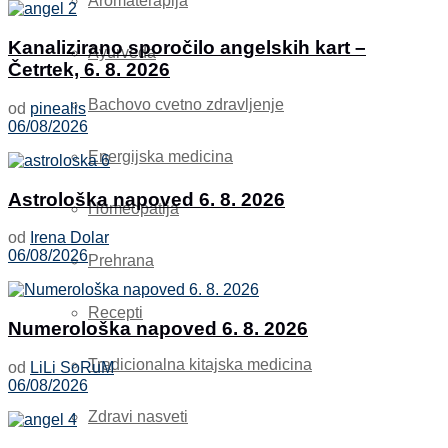
Aromaterapija
Kanalizirano sporočilo angelskih kart –
Ayurveda
Četrtek, 6. 8. 2026
Bachovo cvetno zdravljenje
od
pinealis
06/08/2026
Energijska medicina
Astrološka napoved 6. 8. 2026
Homeopatija
od
Irena Dolar
06/08/2026
Prehrana
Recepti
Numerološka napoved 6. 8. 2026
Tradicionalna kitajska medicina
od
LiLi SoRuM
06/08/2026
Zdravi nasveti