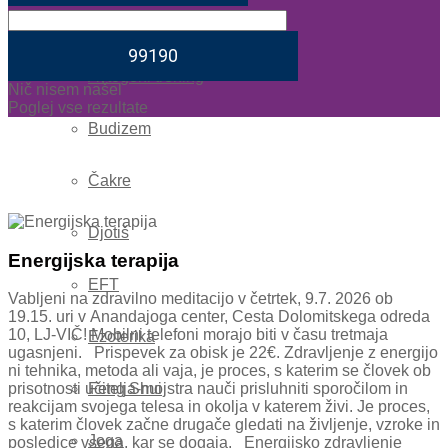
Astrologija
Avtogeni trening
Nič nisem našel
Poglej vse rezultate
Budizem
Čakre
Djotiš
Energijska terapija
EFT
Vabljeni na zdravilno meditacijo v četrtek, 9.7. 2026 ob
19.15. uri v Anandajoga center, Cesta Dolomitskega odreda
10, LJ-VIČ! Mobilni telefoni morajo biti v času tretmaja
Ezoterika
ugasnjeni. Prispevek za obisk je 22€. Zdravljenje z energijo
ni tehnika, metoda ali vaja, je proces, s katerim se človek ob
Feng Shui
prisotnosti učitelja-mojstra nauči prisluhniti sporočilom in
reakcijam svojega telesa in okolja v katerem živi. Je proces,
s katerim človek začne drugače gledati na življenje, vzroke in
Joga
posledice vsega, kar se dogaja. Energijsko zdravljenje