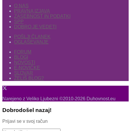
O NAS
PRAVNA IZJAVA
ZASEBNOST IN PODATKI
SPP
DOBRO JE VEDETI
POŠLJI ČLANEK
OGLAŠEVANJE
FORUM
BLOGI
NOVOSTI
E-NOVIČKE
SLOVAR
ŽELIŠ BLOG?
Narejeno z Veliko Ljubezni ©2010-2026 Duhovnost.eu
Dobrodošel nazaj!
Prijavi se v svoj račun