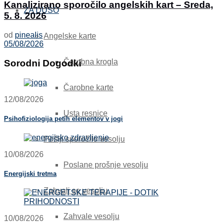
Kanalizirano sporočilo angelskih kart – Sreda,
ZA DUŠO
5. 8. 2026
od
pinealis
Angelske karte
05/08/2026
Čarobna krogla
Sorodni Dogodki
Čarobne karte
12/08/2026
Usta resnice
Psihofiziologija petih elementov v jogi
Pošlji sporočilo vesolju
10/08/2026
Poslane prošnje vesolju
Energijski tretma
Zahvali se vesolju
Zahvale vesolju
10/08/2026