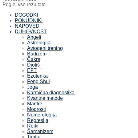
Poglej vse rezultate
DOGODKI
PONUDNIKI
NAPOVEDI
DUHOVNOST
Angeli
Astrologija
Avtogeni trening
Budizem
Čakre
Djotiš
EFT
Ezoterika
Feng Shui
Joga
Karmična diagnostika
Kvantne metode
Mantre
Modrosti
Numerologija
Regresija
Reiki
Šamanizem
Tantra