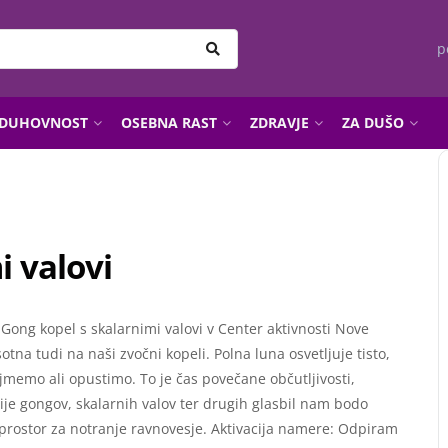
p
DUHOVNOST
OSEBNA RAST
ZDRAVJE
ZA DUŠO
i valovi
 Gong kopel s skalarnimi valovi v Center aktivnosti Nove
tna tudi na naši zvočni kopeli. Polna luna osvetljuje tisto,
jmemo ali opustimo. To je čas povečane občutljivosti,
acije gongov, skalarnih valov ter drugih glasbil nam bodo
i prostor za notranje ravnovesje. Aktivacija namere: Odpiram