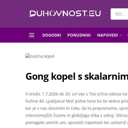
DOGODKI
PONUDNIKI
NAPOVEDI
Gong kopel s skalarnim
V sredo, 1.7.2026 ob 20. uri vas s Teo srčno vabiva na
Fužine 40, Ljubljana! Moč polne lune bo še vedno priso
kar je v nas dozorelo in čaka, da to prepoznamo, spre
intenzivnejših čustev in globljega stika s seboj. Vibr
pomagale umiriti um, sprostiti napetosti ter ustvarit