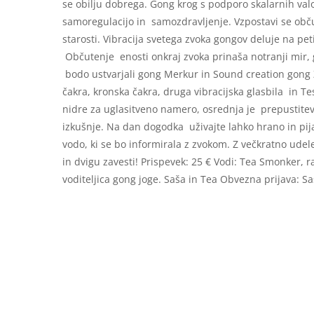
se obilju dobrega. Gong krog s podporo skalarnih valo
samoregulacijo in samozdravljenje. Vzpostavi se obč
starosti. Vibracija svetega zvoka gongov deluje na peti
Občutenje enosti onkraj zvoka prinaša notranji mir, g
bodo ustvarjali gong Merkur in Sound creation gong Z
čakra, kronska čakra, druga vibracijska glasbila in T
nidre za uglasitveno namero, osrednja je prepustitev s
izkušnje. Na dan dogodka uživajte lahko hrano in pija
vodo, ki se bo informirala z zvokom. Z večkratno ude
in dvigu zavesti! Prispevek: 25 € Vodi: Tea Smonker, 
voditeljica gong joge. Saša in Tea Obvezna prijava: 