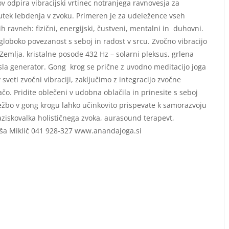
v odpira vibracijski vrtinec notranjega ravnovesja za
utek lebdenja v zvoku. Primeren je za udeležence vseh
h ravneh: fizični, energijski, čustveni, mentalni in duhovni.
loboko povezanost s seboj in radost v srcu. Zvočno vibracijo
emlja, kristalne posode 432 Hz – solarni pleksus, grlena
esla generator. Gong krog se prične z uvodno meditacijo joga
veti zvočni vibraciji, zaključimo z integracijo zvočne
čo. Pridite oblečeni v udobna oblačila in prinesite s seboj
ležbo v gong krogu lahko učinkovito prispevate k samorazvoju
raziskovalka holističnega zvoka, aurasound terapevt,
Saša Miklič 041 928-327 www.anandajoga.si