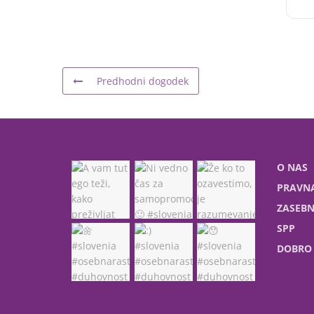
Predhodni dogodek
O NAS
PRAVNA
ZASEBN
SPP
DOBRO 