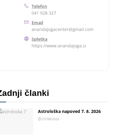
Telefon
041 928-327
Email
anandajogacenter@gmail.com
Spletka
https://www.anandajoga.si
Zadnji članki
Astrološka napoved 7. 8. 2026
07/08/2026