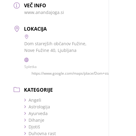
VEČ INFO
www.anandajoga.si
LOKACIJA
Dom starejših občanov Fužine,
Nove Fužine 40, Ljubljana
Spletka
https://www.google.com/maps/place/Dom+starej%C5%A1i
KATEGORIJE
Angeli
Astrologija
Ayurveda
Dihanje
Djotiš
Duhovna rast