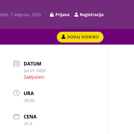
etek, 7 avgusta, 2026
Prijava
Registracija
DODAJ VSEBINO
DATUM
Jul 01 2026
Zaključen!
URA
20:00
CENA
25 €