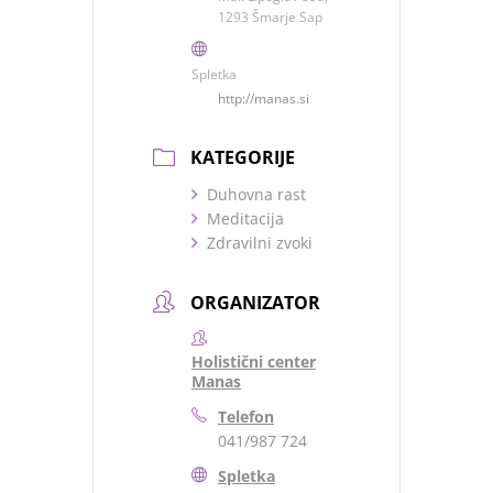
1293 Šmarje Sap
Spletka
http://manas.si
KATEGORIJE
Duhovna rast
Meditacija
Zdravilni zvoki
ORGANIZATOR
Holistični center
Manas
Telefon
041/987 724
Spletka