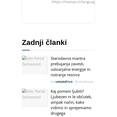
https://manas.si/language/sl/
Zadnji članki
Starodavna mantra
prebujanja zavesti,
ustvarjalne energije in
notranje resnice
OD
UREDNIŠTVO
08/08/2026
Kaj pomeni ljubiti?
Ljubezen ni le občutek,
ampak način, kako
vidimo in sprejemamo
drugega