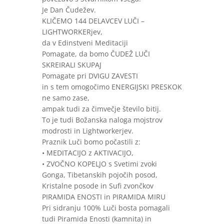
Je Dan Čudežev.
KLIČEMO 144 DELAVCEV LUČI –
LIGHTWORKERjev,
da v Edinstveni Meditaciji
Pomagate, da bomo ČUDEŽ LUČI
SKREIRALI SKUPAJ
Pomagate pri DVIGU ZAVESTI
in s tem omogočimo ENERGIJSKI PRESKOK
ne samo zase,
ampak tudi za čimvečje število bitij.
To je tudi Božanska naloga mojstrov
modrosti in Lightworkerjev.
Praznik Luči bomo počastili z:
• MEDITACIJO z AKTIVACIJO,
• ZVOČNO KOPELJO s Svetimi zvoki
Gonga, Tibetanskih pojočih posod,
Kristalne posode in Sufi zvončkov
PIRAMIDA ENOSTI in PIRAMIDA MIRU
Pri sidranju 100% Luči bosta pomagali
tudi Piramida Enosti (kamnita) in