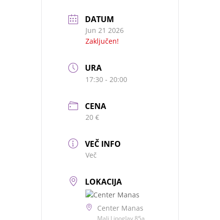
DATUM
Jun 21 2026
Zaključen!
URA
17:30 - 20:00
CENA
20 €
VEČ INFO
Več
LOKACIJA
Center Manas
Mali Lipoglav 85a,