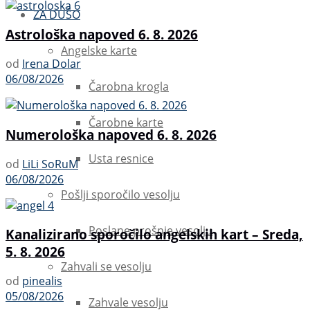
ZA DUŠO
Astrološka napoved 6. 8. 2026
Angelske karte
od
Irena Dolar
06/08/2026
Čarobna krogla
Čarobne karte
Numerološka napoved 6. 8. 2026
Usta resnice
od
LiLi SoRuM
06/08/2026
Pošlji sporočilo vesolju
Poslane prošnje vesolju
Kanalizirano sporočilo angelskih kart – Sreda,
5. 8. 2026
Zahvali se vesolju
od
pinealis
05/08/2026
Zahvale vesolju