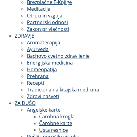
Brezplačne E-Knjige
Meditacija
Otroci in vzgoja
Partnerski odnosi
Zakon privlačnosti
ZDRAVJE
Aromaterapija
Ayurveda
Bachovo cvetno zdravljenje
Energijska medicina
Homeopatija
Prehrana
Recepti
Tradicionalna kitajska medicina
Zdravi nasveti
ZA DUŠO
Angelske karte
Čarobna krogla
Čarobne karte
Usta resnice
Pošlji sporočilo vesolju