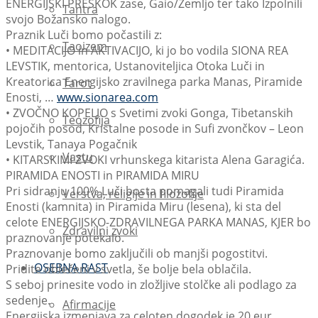
ENERGIJSKI PRESKOK zase, Gaio/Zemljo ter tako Izpolnili
Tantra
svojo Božansko nalogo.
Praznik Luči bomo počastili z:
Taoizem
• MEDITACIJO in AKTIVACIJO, ki jo bo vodila SIONA REA
LEVSTIK, mentorica, Ustanoviteljica Otoka Luči in
Kreatorica Energijsko zravilnega parka Manas, Piramide
Tarot
Enosti, …
www.sionarea.com
• ZVOČNO KOPELJO s Svetimi zvoki Gonga, Tibetanskih
Teozofija
pojočih posod, Kristalne posode in Sufi zvončkov – Leon
Levstik, Tanaya Pogačnik
Vastu
• KITARSKIMI ZVOKI vrhunskega kitarista Alena Garagića.
PIRAMIDA ENOSTI in PIRAMIDA MIRU
Pri sidranju 100% Luči bosta pomagali tudi Piramida
Verstva, religije in filozofije
Enosti (kamnita) in Piramida Miru (lesena), ki sta del
celote ENERGIJSKO-ZDRAVILNEGA PARKA MANAS, KJER bo
Zdravilni zvoki
praznovanje potekalo.
Praznovanje bomo zaključili ob manjši pogostitvi.
OSEBNA RAST
Pridite oblečeni v svetla, še bolje bela oblačila.
S seboj prinesite vodo in zložljive stolčke ali podlago za
sedenje.
Afirmacije
Energijska izmenjava za celoten dogodek je 20 eur.