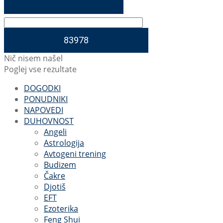
Nič nisem našel
Poglej vse rezultate
DOGODKI
PONUDNIKI
NAPOVEDI
DUHOVNOST
Angeli
Astrologija
Avtogeni trening
Budizem
Čakre
Djotiš
EFT
Ezoterika
Feng Shui