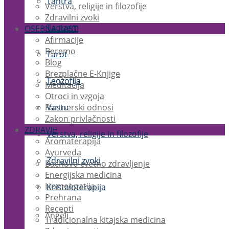
Tantra
Verstva, religije in filozofije
Zdravilni zvoki
Taoizem
OSEBNA RAST
Afirmacije
Beremo
Tarot
Blog
Brezplačne E-Knjige
Teozofija
Meditacija
Otroci in vzgoja
Partnerski odnosi
Vastu
Zakon privlačnosti
ZDRAVJE
Verstva, religije in filozofije
Aromaterapija
Ayurveda
Zdravilni zvoki
Bachovo cvetno zdravljenje
Energijska medicina
Homeopatija
Kristaloterapija
Prehrana
Recepti
Angeli
Tradicionalna kitajska medicina