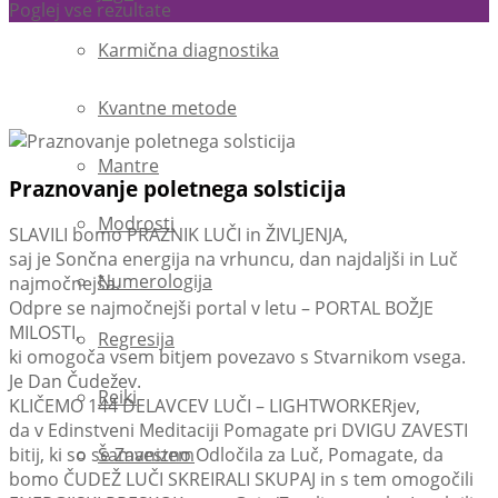
Poglej vse rezultate
Karmična diagnostika
Kvantne metode
Mantre
Praznovanje poletnega solsticija
Modrosti
SLAVILI bomo PRAZNIK LUČI in ŽIVLJENJA,
saj je Sončna energija na vrhuncu, dan najdaljši in Luč
Numerologija
najmočnejša.
Odpre se najmočnejši portal v letu – PORTAL BOŽJE
MILOSTI,
Regresija
ki omogoča vsem bitjem povezavo s Stvarnikom vsega.
Je Dan Čudežev.
Reiki
KLIČEMO 144 DELAVCEV LUČI – LIGHTWORKERjev,
da v Edinstveni Meditaciji Pomagate pri DVIGU ZAVESTI
Šamanizem
bitij, ki so se Zavestno Odločila za Luč, Pomagate, da
bomo ČUDEŽ LUČI SKREIRALI SKUPAJ in s tem omogočili