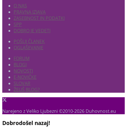
O NAS
PRAVNA IZJAVA
ZASEBNOST IN PODATKI
SPP
DOBRO JE VEDETI
POŠLJI ČLANEK
OGLAŠEVANJE
FORUM
BLOGI
NOVOSTI
E-NOVIČKE
SLOVAR
ŽELIŠ BLOG?
Narejeno z Veliko Ljubezni ©2010-2026 Duhovnost.eu
Dobrodošel nazaj!