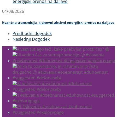
04/08/2026
Kvantna transmisija- 4-dnevni aktivni energijski prenos na daljavo
Predhodni dogodek
Naslednji Dogodek