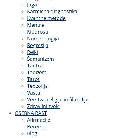
Joga
Karmična diagnostika
Kvantne metode
Mantre
Modrosti
Numerologija
Regresija
Reiki
Šamanizem
Tantra
Taoizem
Tarot
Teozofija
Vastu
Verstva, religije in filozofije
Zdravilni zvoki
OSEBNA RAST
Afirmacije
Beremo
Blog