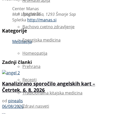
Aromaterapija
Center Manas
Ayurveda
Mali Lipoglav 85a, 1293 Šmarje Sap
Spletka
http://manas.si
Bachovo cvetno zdravljenje
Kategorije
Energijska medicina
Meditacija
Homeopatija
Zadnji članki
Prehrana
Recepti
Kanalizirano sporočilo angelskih kart –
Četrtek, 6. 8. 2026
Tradicionalna kitajska medicina
od
pinealis
Zdravi nasveti
06/08/2026