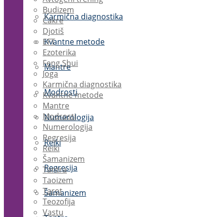
Budizem
Karmična diagnostika
Čakre
Djotiš
EFT
Kvantne metode
Ezoterika
Feng Shui
Mantre
Joga
Karmična diagnostika
Modrosti
Kvantne metode
Mantre
Modrosti
Numerologija
Numerologija
Regresija
Reiki
Reiki
Šamanizem
Regresija
Tantra
Taoizem
Tarot
Šamanizem
Teozofija
Vastu