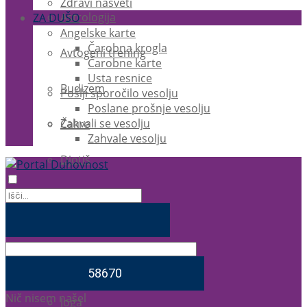
Zdravi nasveti
Astrologija
ZA DUŠO
Angelske karte
Čarobna krogla
Avtogeni trening
Čarobne karte
Usta resnice
Budizem
Pošlji sporočilo vesolju
Poslane prošnje vesolju
Zahvali se vesolju
Čakre
Zahvale vesolju
Djotiš
EFT
Ezoterika
Feng Shui
Nič nisem našel
Joga