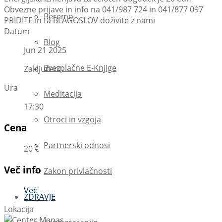
Obvezne prijave in info na 041/987 724 in 041/877 097
Beremo
PRIDITE in ta BLAGOSLOV doživite z nami
Datum
Blog
Jun 21 2025
Brezplačne E-Knjige
Zaključen!
Ura
Meditacija
17:30
Otroci in vzgoja
Cena
Partnerski odnosi
20 €
Več info
Zakon privlačnosti
Več
ZDRAVJE
Lokacija