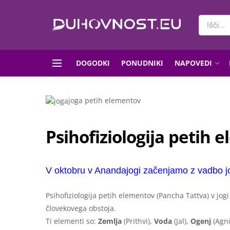
DOGODKI
PONUDNIKI
NAPOVEDI
joga petih elementov
Psihofiziologija petih 
V oktobru v Anandajogi začenjamo z vadbo jo
Psihofiziologija petih elementov (Pancha Tattva) v j
človekovega obstoja.
Ti elementi so:
Zemlja
(Prithvi),
Voda
(Jal),
Ogenj
(Agni