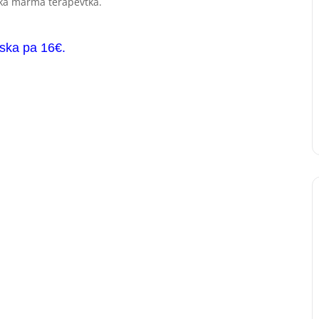
dska marma terapevtka.
ska pa 16€.