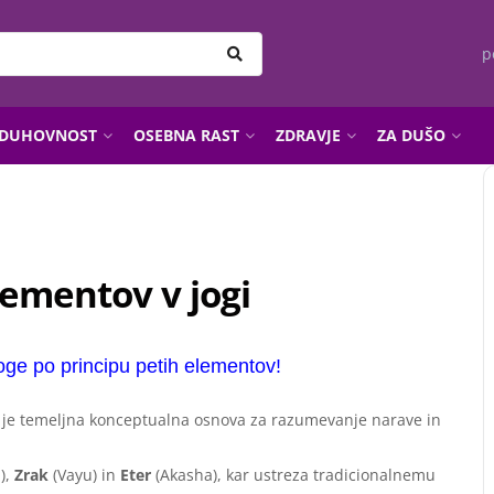
p
DUHOVNOST
OSEBNA RAST
ZDRAVJE
ZA DUŠO
elementov v jogi
ge po principu petih elementov!
ogi je temeljna konceptualna osnova za razumevanje narave in
),
Zrak
(Vayu) in
Eter
(Akasha), kar ustreza tradicionalnemu