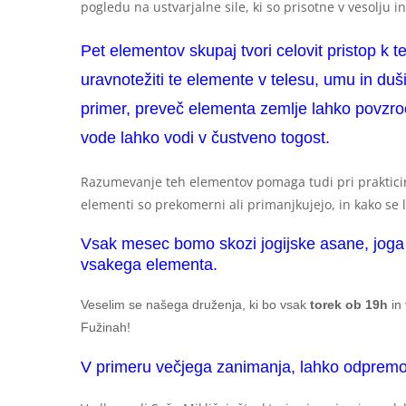
pogledu na ustvarjalne sile, ki so prisotne v vesolju in
Pet elementov skupaj tvori celovit pristop 
uravnotežiti te elemente v telesu, umu in duši
primer, preveč elementa zemlje lahko povzr
vode lahko vodi v čustveno togost.
Razumevanje teh elementov pomaga tudi pri prakticir
elementi so prekomerni ali primanjkujejo, in kako se
Vsak mesec bomo skozi jogijske asane, joga 
vsakega elementa.
Veselim se našega druženja, ki bo vsak
torek ob 19h
in
Fužinah!
V primeru večjega zanimanja, lahko odpremo