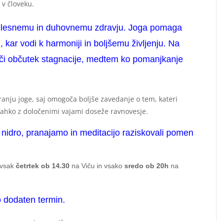
 v človeku.
k telesnemu in duhovnemu zdravju. Joga pomaga
, kar vodi k harmoniji in boljšemu življenju. Na
oči občutek stagnacije, medtem ko pomanjkanje
anju joge, saj omogoča boljše zavedanje o tem, kateri
 lahko z določenimi vajami doseže ravnovesje.
nidro, pranajamo in meditacijo raziskovali pomen
 vsak
četrtek ob 14.30
na Viču in vsako
sredo ob 20h
na
 dodaten termin.