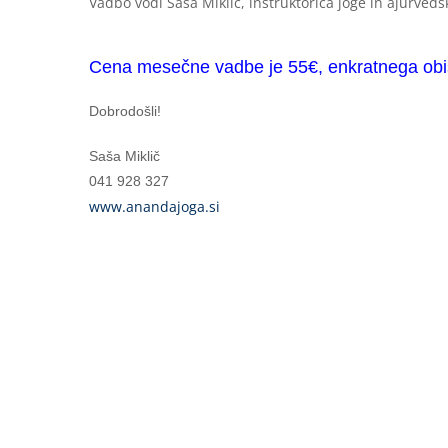
Vadbo vodi Saša Miklič, inštruktorica joge in ajurve
Cena mesečne vadbe je 55€, enkratnega obi
Dobrodošli!
Saša Miklič
041 928 327
www.anandajoga.si