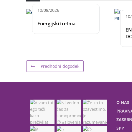
10/08/2026
10
Energijski tretma
EN
DO
Predhodni dogodek
O NAS
PRAVNA
ZASEBN
SPP