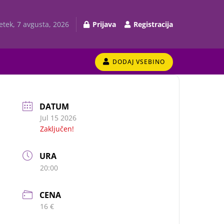
etek, 7 avgusta, 2026
Prijava
Registracija
DODAJ VSEBINO
DATUM
Jul 15 2026
Zaključen!
URA
20:00
CENA
16 €