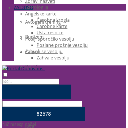
Zdravi nasveti
Astrologija
ZA DUŠO
Angelske karte
Čarobna krogla
Avtogeni trening
Čarobne karte
Usta resnice
Budizem
Pošlji sporočilo vesolju
Poslane prošnje vesolju
Zahvali se vesolju
Čakre
Zahvale vesolju
Djotiš
EFT
Ezoterika
Feng Shui
Nič nisem našel
Joga