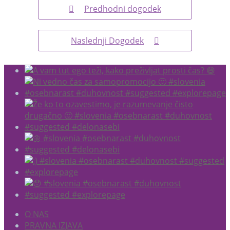
Predhodni dogodek
Naslednji Dogodek
O NAS
PRAVNA IZJAVA