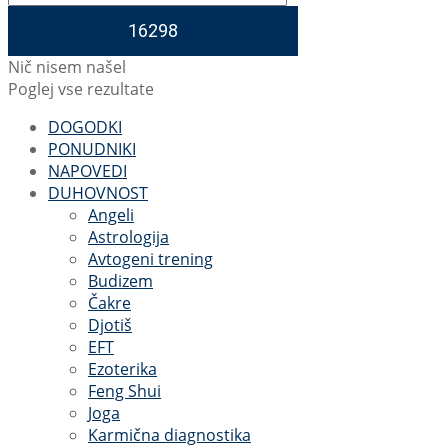
Nič nisem našel
Poglej vse rezultate
DOGODKI
PONUDNIKI
NAPOVEDI
DUHOVNOST
Angeli
Astrologija
Avtogeni trening
Budizem
Čakre
Djotiš
EFT
Ezoterika
Feng Shui
Joga
Karmična diagnostika