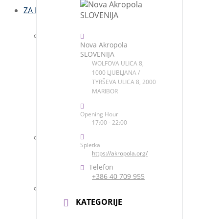
ZA DUŠO
Angelske karte
Nova Akropola
SLOVENIJA
Čarobna krogla
WOLFOVA ULICA 8,
1000 LJUBLJANA /
TYRŠEVA ULICA 8, 2000
Čarobne karte
MARIBOR
Usta resnice
Opening Hour
17:00 - 22:00
Pošlji sporočilo vesolju
Spletka
https://akropola.org/
Poslane prošnje vesolju
Telefon
+386 40 709 955
Zahvali se vesolju
KATEGORIJE
Zahvale vesolju