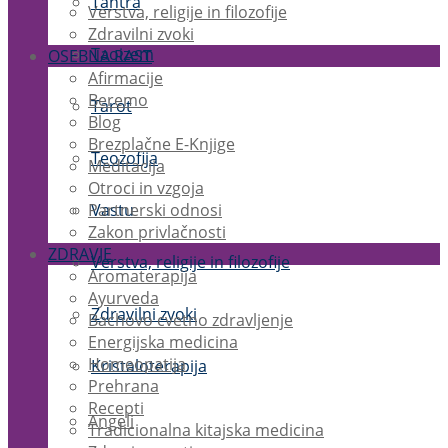
Tantra
Verstva, religije in filozofije
Zdravilni zvoki
Taoizem
OSEBNA RAST
Afirmacije
Beremo
Tarot
Blog
Brezplačne E-Knjige
Teozofija
Meditacija
Otroci in vzgoja
Partnerski odnosi
Vastu
Zakon privlačnosti
ZDRAVJE
Verstva, religije in filozofije
Aromaterapija
Ayurveda
Zdravilni zvoki
Bachovo cvetno zdravljenje
Energijska medicina
Homeopatija
Kristaloterapija
Prehrana
Recepti
Angeli
Tradicionalna kitajska medicina