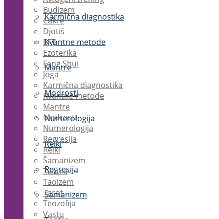
Budizem
Karmična diagnostika
Čakre
Djotiš
EFT
Kvantne metode
Ezoterika
Feng Shui
Mantre
Joga
Karmična diagnostika
Modrosti
Kvantne metode
Mantre
Modrosti
Numerologija
Numerologija
Regresija
Reiki
Reiki
Šamanizem
Regresija
Tantra
Taoizem
Tarot
Šamanizem
Teozofija
Vastu