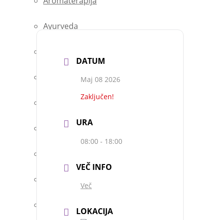
Aromaterapija
Ayurveda
Bachovo cvetno zdravljenje
DATUM
Energijska medicina
Maj 08 2026
Zaključen!
Homeopatija
URA
Prehrana
08:00 - 18:00
Recepti
VEČ INFO
Tradicionalna kitajska medicina
Več
Zdravi nasveti
LOKACIJA