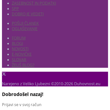
ZASEBNOST IN PODATKI
SPP
DOBRO JE VEDETI
POŠLJI ČLANEK
OGLAŠEVANJE
FORUM
BLOGI
NOVOSTI
E-NOVIČKE
SLOVAR
ŽELIŠ BLOG?
Narejeno z Veliko Ljubezni ©2010-2026 Duhovnost.eu
Dobrodošel nazaj!
Prijavi se v svoj račun