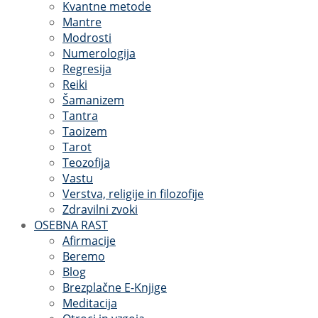
Kvantne metode
Mantre
Modrosti
Numerologija
Regresija
Reiki
Šamanizem
Tantra
Taoizem
Tarot
Teozofija
Vastu
Verstva, religije in filozofije
Zdravilni zvoki
OSEBNA RAST
Afirmacije
Beremo
Blog
Brezplačne E-Knjige
Meditacija