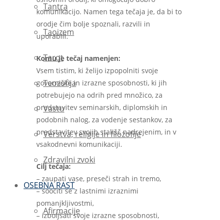
Tantra
komunikacijo. Namen tega tečaja je, da bi to
orodje čim bolje spoznali, razvili in
Taoizem
uporabili.
Tarot
Komu je tečaj namenjen:
Vsem tistim, ki želijo izpopolniti svoje
Teozofija
govorniške in izrazne sposobnosti, ki jih
potrebujejo na odrih pred množico, za
predstavitev seminarskih, diplomskih in
Vastu
podobnih nalog, za vodenje sestankov, za
predstavitev svojih stališč nadrejenim, in v
Verstva, religije in filozofije
vsakodnevni komunikaciji.
Zdravilni zvoki
Cilj tečaja:
– zaupati vase, preseči strah in tremo,
OSEBNA RAST
– soočiti se z lastnimi izraznimi
pomanjkljivostmi,
Afirmacije
– izboljšati svoje izrazne sposobnosti,