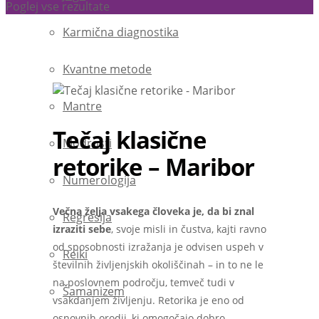
Poglej vse rezultate
Karmična diagnostika
Kvantne metode
Mantre
Tečaj klasične
Modrosti
retorike – Maribor
Numerologija
Večna želja vsakega človeka je, da bi znal
Regresija
izraziti sebe
, svoje misli in čustva, kajti ravno
od sposobnosti izražanja je odvisen uspeh v
Reiki
številnih življenjskih okoliščinah – in to ne le
na poslovnem področju, temveč tudi v
Šamanizem
vsakdanjem življenju. Retorika je eno od
osnovnih orodij, ki omogočajo dobro