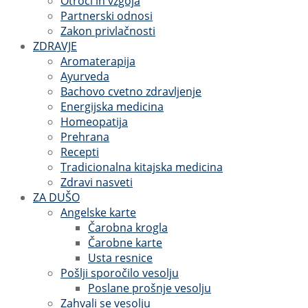
Otroci in vzgoja
Partnerski odnosi
Zakon privlačnosti
ZDRAVJE
Aromaterapija
Ayurveda
Bachovo cvetno zdravljenje
Energijska medicina
Homeopatija
Prehrana
Recepti
Tradicionalna kitajska medicina
Zdravi nasveti
ZA DUŠO
Angelske karte
Čarobna krogla
Čarobne karte
Usta resnice
Pošlji sporočilo vesolju
Poslane prošnje vesolju
Zahvali se vesolju