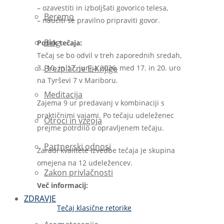
– ozavestiti in izboljšati govorico telesa,
Beremo
– naučiti se pravilno pripraviti govor.
Blog
Potek tečaja:
Tečaj se bo odvil v treh zaporednih sredah,
3., 10. in 17. junija 2026, med 17. in 20. uro
Brezplačne E-Knjige
na Tyrševi 7 v Mariboru.
Meditacija
Zajema 9 ur predavanj v kombinaciji s
praktičnimi vajami. Po tečaju udeleženec
Otroci in vzgoja
prejme potrdilo o opravljenem tečaju.
Partnerski odnosi
Zaradi kvalitete izvedbe tečaja je skupina
omejena na 12 udeležencev.
Zakon privlačnosti
Več informacij:
ZDRAVJE
Tečaj klasične retorike