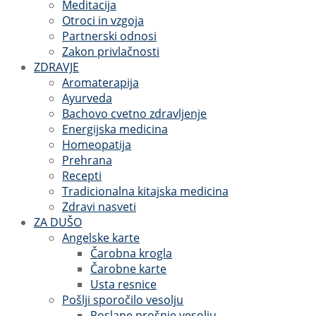
Meditacija
Otroci in vzgoja
Partnerski odnosi
Zakon privlačnosti
ZDRAVJE
Aromaterapija
Ayurveda
Bachovo cvetno zdravljenje
Energijska medicina
Homeopatija
Prehrana
Recepti
Tradicionalna kitajska medicina
Zdravi nasveti
ZA DUŠO
Angelske karte
Čarobna krogla
Čarobne karte
Usta resnice
Pošlji sporočilo vesolju
Poslane prošnje vesolju