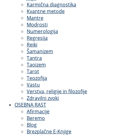
Karmična diagnostika
Kvantne metode
Mantre
Modrosti
Numerologija
Regresija
Reiki
Šamanizem
Tantra
Taoizem
Tarot
Teozofija
Vastu
Verstva, religije in filozofije
Zdravilni zvoki
OSEBNA RAST
Afirmacije
Beremo
Blog
Brezplačne E-Knjige