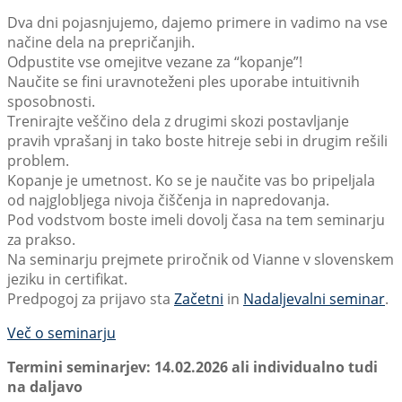
Dva dni pojasnjujemo, dajemo primere in vadimo na vse
načine dela na prepričanjih.
Odpustite vse omejitve vezane za “kopanje”!
Naučite se fini uravnoteženi ples uporabe intuitivnih
sposobnosti.
Trenirajte veščino dela z drugimi skozi postavljanje
pravih vprašanj in tako boste hitreje sebi in drugim rešili
problem.
Kopanje je umetnost. Ko se je naučite vas bo pripeljala
od najglobljega nivoja čiščenja in napredovanja.
Pod vodstvom boste imeli dovolj časa na tem seminarju
za prakso.
Na seminarju prejmete priročnik od Vianne v slovenskem
jeziku in certifikat.
Predpogoj za prijavo sta
Začetni
in
Nadaljevalni seminar
.
Več o seminarju
Termini seminarjev: 14.02.2026 ali individualno tudi
na daljavo