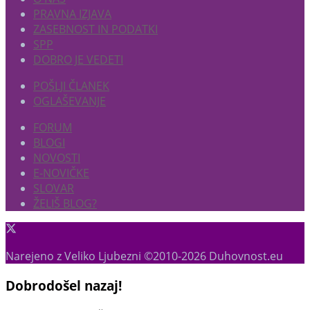
PRAVNA IZJAVA
ZASEBNOST IN PODATKI
SPP
DOBRO JE VEDETI
POŠLJI ČLANEK
OGLAŠEVANJE
FORUM
BLOGI
NOVOSTI
E-NOVIČKE
SLOVAR
ŽELIŠ BLOG?
Narejeno z Veliko Ljubezni ©2010-2026 Duhovnost.eu
Dobrodošel nazaj!