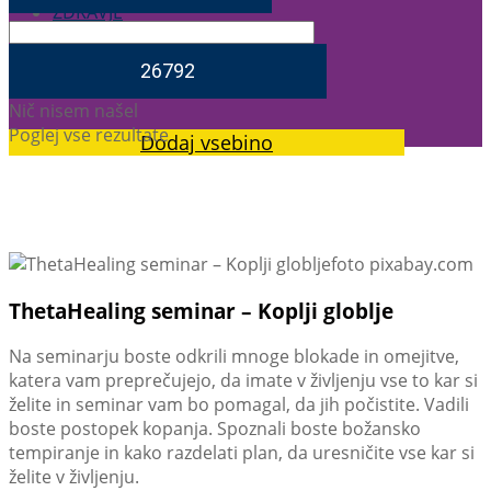
ZDRAVJE
ZA DUŠO
Nič nisem našel
Poglej vse rezultate
Dodaj vsebino
foto pixabay.com
ThetaHealing seminar – Koplji globlje
Na seminarju boste odkrili mnoge blokade in omejitve,
katera vam preprečujejo, da imate v življenju vse to kar si
želite in seminar vam bo pomagal, da jih počistite. Vadili
boste postopek kopanja. Spoznali boste božansko
tempiranje in kako razdelati plan, da uresničite vse kar si
želite v življenju.