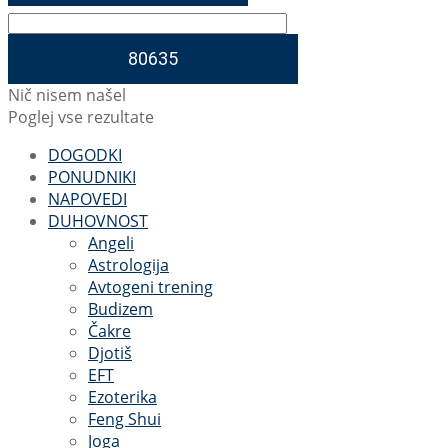
Nič nisem našel
Poglej vse rezultate
DOGODKI
PONUDNIKI
NAPOVEDI
DUHOVNOST
Angeli
Astrologija
Avtogeni trening
Budizem
Čakre
Djotiš
EFT
Ezoterika
Feng Shui
Joga