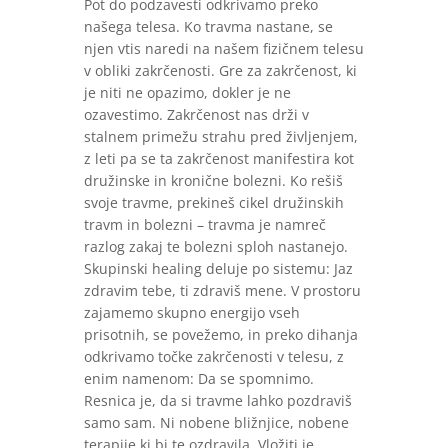
Pot do podzavesti odkrivamo preko
našega telesa. Ko travma nastane, se
njen vtis naredi na našem fizičnem telesu
v obliki zakrčenosti. Gre za zakrčenost, ki
je niti ne opazimo, dokler je ne
ozavestimo. Zakrčenost nas drži v
stalnem primežu strahu pred življenjem,
z leti pa se ta zakrčenost manifestira kot
družinske in kronične bolezni. Ko rešiš
svoje travme, prekineš cikel družinskih
travm in bolezni – travma je namreč
razlog zakaj te bolezni sploh nastanejo.
Skupinski healing deluje po sistemu: Jaz
zdravim tebe, ti zdraviš mene. V prostoru
zajamemo skupno energijo vseh
prisotnih, se povežemo, in preko dihanja
odkrivamo točke zakrčenosti v telesu, z
enim namenom: Da se spomnimo.
Resnica je, da si travme lahko pozdraviš
samo sam. Ni nobene bližnjice, nobene
terapije ki bi te ozdravila. Vložiti je