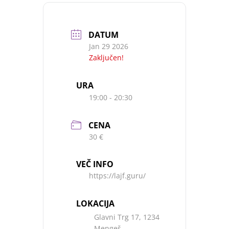
DATUM
Jan 29 2026
Zaključen!
URA
19:00 - 20:30
CENA
30 €
VEČ INFO
https://lajf.guru/
LOKACIJA
Glavni Trg 17, 1234
Mengeš