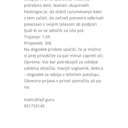
potrebno delo. Namen skupinskih
healingov je, da dobiš razumevanje kako
s tem začeti, da začneš ponovno odkrivati
povezavo s svojim telesom ob podpori
ljudi ki so se odločili za isto pot.
Trajanje: 1,5h
Prispevek: 30€
Na dogodek pridete spočiti, če je možno
si prej privoščite za par minut zapreti oči.
Oprema: Vse kar potrebuješ za udobje:
udobna oblačila, manjši vzglavnik, dekica
– dogodek se odvija v ležečem položaju.
Obvezna prijava v privat sporočilu ali pa
na:
matic@lajf.guru
051733145