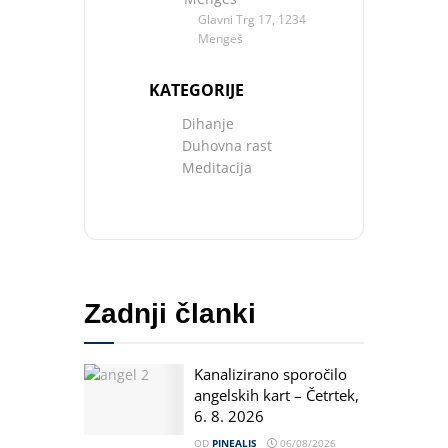
Glavni Trg 17, 1234
Mengeš
KATEGORIJE
Dihanje
Duhovna rast
Meditacija
Zadnji članki
Kanalizirano sporočilo
angelskih kart – Četrtek,
6. 8. 2026
OD
PINEALIS
06/08/2026