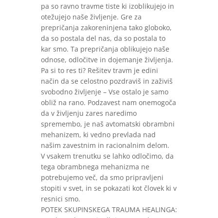
pa so ravno travme tiste ki izoblikujejo in
otežujejo naše življenje. Gre za
prepričanja zakoreninjena tako globoko,
da so postala del nas, da so postala to
kar smo. Ta prepričanja oblikujejo naše
odnose, odločitve in dojemanje življenja.
Pa si to res ti? Rešitev travm je edini
način da se celostno pozdraviš in zaživiš
svobodno življenje – Vse ostalo je samo
obliž na rano. Podzavest nam onemogoča
da v življenju zares naredimo
spremembo, je naš avtomatski obrambni
mehanizem, ki vedno prevlada nad
našim zavestnim in racionalnim delom.
V vsakem trenutku se lahko odločimo, da
tega obrambnega mehanizma ne
potrebujemo več, da smo pripravljeni
stopiti v svet, in se pokazati kot človek ki v
resnici smo.
POTEK SKUPINSKEGA TRAUMA HEALINGA: