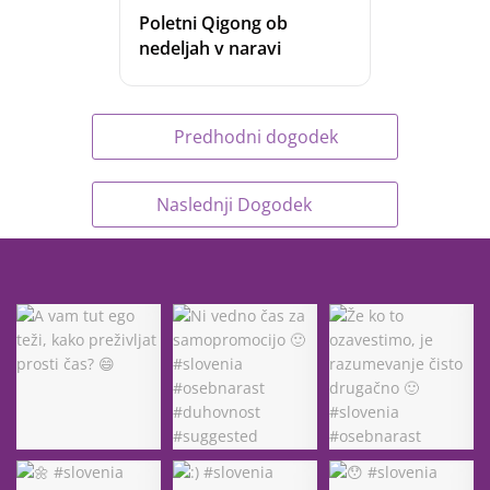
Poletni Qigong ob
nedeljah v naravi
Predhodni dogodek
Naslednji Dogodek