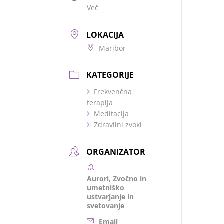
Več
LOKACIJA
Maribor
KATEGORIJE
Frekvenčna
terapija
Meditacija
Zdravilni zvoki
ORGANIZATOR
Aurori, Zvočno in
umetniško
ustvarjanje in
svetovanje
Email