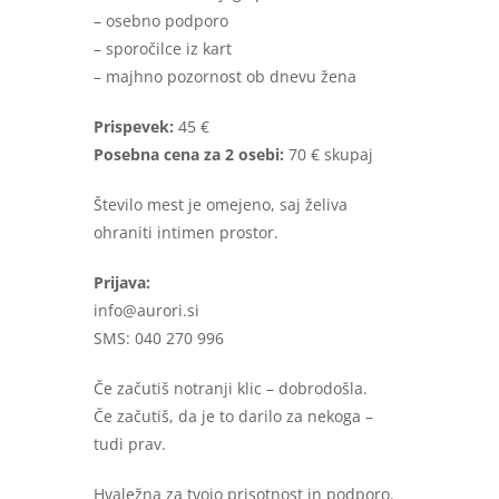
– osebno podporo
– sporočilce iz kart
– majhno pozornost ob dnevu žena
Prispevek:
45 €
Posebna cena za 2 osebi:
70 € skupaj
Število mest je omejeno, saj želiva
ohraniti intimen prostor.
Prijava:
info@aurori.si
SMS: 040 270 996
Če začutiš notranji klic – dobrodošla.
Če začutiš, da je to darilo za nekoga –
tudi prav.
Hvaležna za tvojo prisotnost in podporo.