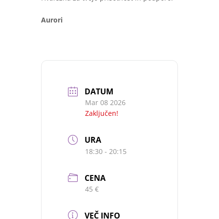
Aurori
DATUM
Mar 08 2026
Zaključen!
URA
18:30 - 20:15
CENA
45 €
VEČ INFO