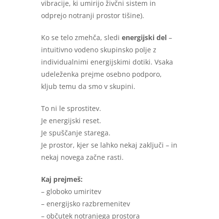
vibracije, ki umirijo živčni sistem in
odprejo notranji prostor tišine).
Ko se telo zmehča, sledi
energijski del
–
intuitivno vodeno skupinsko polje z
individualnimi energijskimi dotiki. Vsaka
udeleženka prejme osebno podporo,
kljub temu da smo v skupini.
To ni le sprostitev.
Je energijski reset.
Je spuščanje starega.
Je prostor, kjer se lahko nekaj zaključi – in
nekaj novega začne rasti.
Kaj prejmeš:
– globoko umiritev
– energijsko razbremenitev
– občutek notranjega prostora