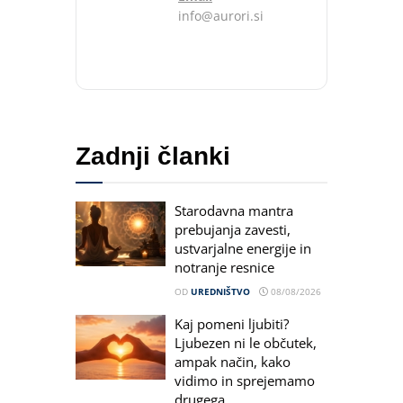
info@aurori.si
Zadnji članki
Starodavna mantra
prebujanja zavesti,
ustvarjalne energije in
notranje resnice
OD
UREDNIŠTVO
08/08/2026
Kaj pomeni ljubiti?
Ljubezen ni le občutek,
ampak način, kako
vidimo in sprejemamo
drugega