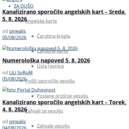
ZA DUŠO
Kanalizirano sporočilo angelskih kart – Sreda,
5. 8. 2026
Angelske karte
od
pinealis
Čarobna krogla
05/08/2026
Čarobne karte
Numerološka napoved 5. 8. 2026
Usta resnice
od
LiLi SoRuM
05/08/2026
Pošlji sporočilo vesolju
Poslane prošnje vesolju
Kanalizirano sporočilo angelskih kart – Torek,
4. 8. 2026
Zahvali se vesolju
od
pinealis
Zahvale vesolju
04/08/2026