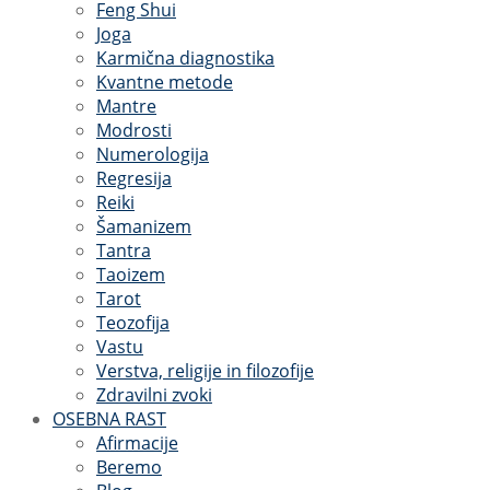
Feng Shui
Joga
Karmična diagnostika
Kvantne metode
Mantre
Modrosti
Numerologija
Regresija
Reiki
Šamanizem
Tantra
Taoizem
Tarot
Teozofija
Vastu
Verstva, religije in filozofije
Zdravilni zvoki
OSEBNA RAST
Afirmacije
Beremo