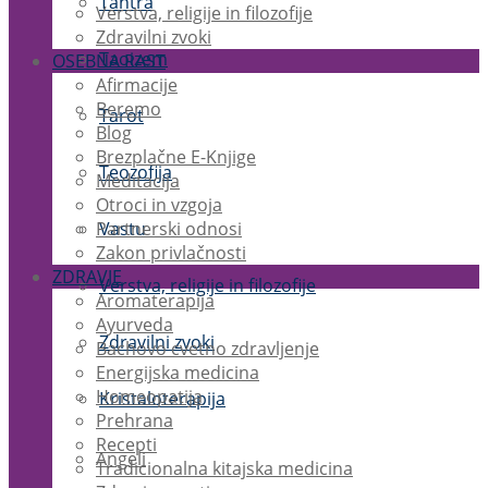
Tantra
Verstva, religije in filozofije
Zdravilni zvoki
Taoizem
OSEBNA RAST
Afirmacije
Beremo
Tarot
Blog
Brezplačne E-Knjige
Teozofija
Meditacija
Otroci in vzgoja
Partnerski odnosi
Vastu
Zakon privlačnosti
ZDRAVJE
Verstva, religije in filozofije
Aromaterapija
Ayurveda
Zdravilni zvoki
Bachovo cvetno zdravljenje
Energijska medicina
Homeopatija
Kristaloterapija
Prehrana
Recepti
Angeli
Tradicionalna kitajska medicina