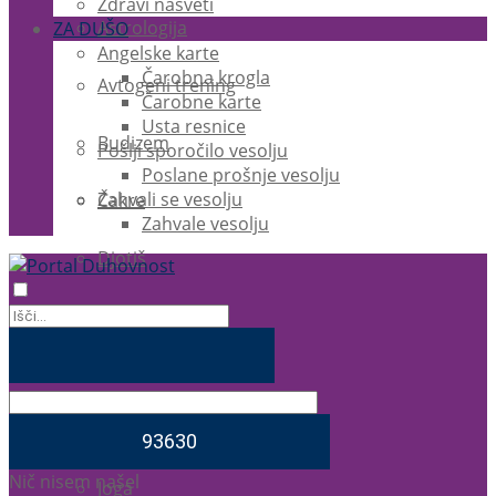
Zdravi nasveti
Astrologija
ZA DUŠO
Angelske karte
Čarobna krogla
Avtogeni trening
Čarobne karte
Usta resnice
Budizem
Pošlji sporočilo vesolju
Poslane prošnje vesolju
Zahvali se vesolju
Čakre
Zahvale vesolju
Djotiš
EFT
Ezoterika
Feng Shui
Nič nisem našel
Joga