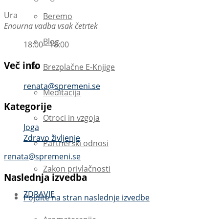
Ura
Beremo
Enourna vadba vsak četrtek
Blog
18:00 - 18:00
Več info
Brezplačne E-Knjige
renata@spremeni.se
Meditacija
Kategorije
Otroci in vzgoja
Joga
Zdravo življenje
Partnerski odnosi
renata@spremeni.se
Zakon privlačnosti
Naslednja izvedba
ZDRAVJE
Pojdite na stran naslednje izvedbe