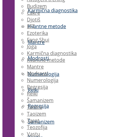
Budizem
Karmična diagnostika
Čakre
Djotiš
EFT
Kvantne metode
Ezoterika
Feng Shui
Mantre
Joga
Karmična diagnostika
Modrosti
Kvantne metode
Mantre
Modrosti
Numerologija
Numerologija
Regresija
Reiki
Reiki
Šamanizem
Regresija
Tantra
Taoizem
Tarot
Šamanizem
Teozofija
Vastu