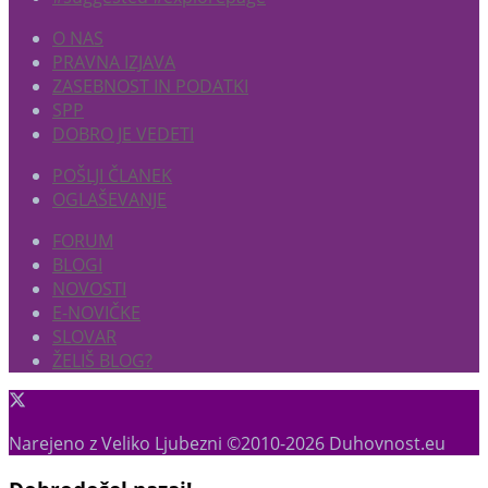
O NAS
PRAVNA IZJAVA
ZASEBNOST IN PODATKI
SPP
DOBRO JE VEDETI
POŠLJI ČLANEK
OGLAŠEVANJE
FORUM
BLOGI
NOVOSTI
E-NOVIČKE
SLOVAR
ŽELIŠ BLOG?
Narejeno z Veliko Ljubezni ©2010-2026 Duhovnost.eu