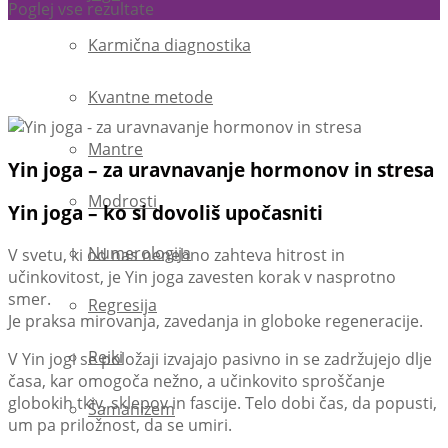
Poglej vse rezultate
Karmična diagnostika
Kvantne metode
Mantre
Yin joga – za uravnavanje hormonov in stresa
Modrosti
Yin joga – ko si dovoliš upočasniti
Numerologija
V svetu, ki od nas nenehno zahteva hitrost in
učinkovitost, je Yin joga zavesten korak v nasprotno
smer.
Regresija
Je praksa mirovanja, zavedanja in globoke regeneracije.
Reiki
V Yin jogi se položaji izvajajo pasivno in se zadržujejo dlje
časa, kar omogoča nežno, a učinkovito sproščanje
globokih tkiv, sklepov in fascije. Telo dobi čas, da popusti,
Šamanizem
um pa priložnost, da se umiri.