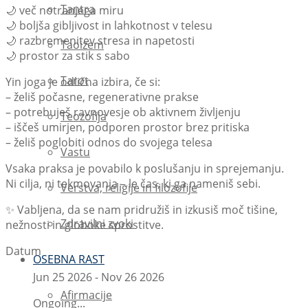
Tantra
🌙 več notranjega miru
🌙 boljša gibljivost in lahkotnost v telesu
🌙 razbremenitev stresa in napetosti
Taoizem
🌙 prostor za stik s sabo
Tarot
Yin joga je odlična izbira, če si:
– želiš počasne, regenerativne prakse
– potrebuješ ravnovesje ob aktivnem življenju
Teozofija
– iščeš umirjen, podporen prostor brez pritiska
– želiš poglobiti odnos do svojega telesa
Vastu
Vsaka praksa je povabilo k poslušanju in sprejemanju.
Ni cilja, ni tekmovanja – le čas, ki ga nameniš sebi.
Verstva, religije in filozofije
✨ Vabljena, da se nam pridružiš in izkusiš moč tišine,
Zdravilni zvoki
nežnosti in globoke sprostitve.
Datum
OSEBNA RAST
Jun 25 2026
- Nov 26 2026
Afirmacije
Ongoing...