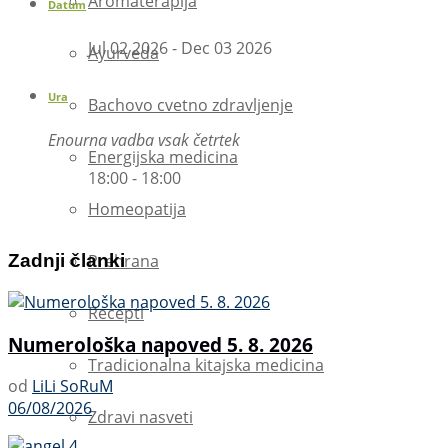
Aromaterapija
Datum
Jul 02 2026
- Dec 03 2026
Ayurveda
Ura
Bachovo cvetno zdravljenje
Enourna vadba vsak četrtek
Energijska medicina
18:00 - 18:00
Homeopatija
Prehrana
Zadnji članki
Recepti
Numerološka napoved 5. 8. 2026
Tradicionalna kitajska medicina
od
LiLi SoRuM
06/08/2026
Zdravi nasveti