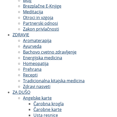
Blog
Brezplačne E-Knjige
Meditacija
Otroci in vzgoja
Partnerski odnosi
Zakon privlačnosti
ZDRAVJE
Aromaterapija
Ayurveda
Bachovo cvetno zdravljenje
Energijska medicina
Homeopatija
Prehrana
Recepti
Tradicionalna kitajska medicina
Zdravi nasveti
ZA DUŠO
Angelske karte
Čarobna krogla
Čarobne karte
Usta resnice