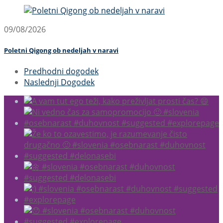
09/08/2026
Poletni Qigong ob nedeljah v naravi
Predhodni dogodek
Naslednji Dogodek