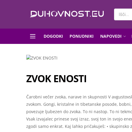
DOGODKI
PONUDNIKI
NAPOVEDI
ZVOK ENOSTI
Čarobni večer zvoka, narave in skupnosti V avgustov
zvokom. Gongi, kristalne in tibetanske posode, bobni, g
povezuje ljubezen do zvoka. To ni nastop. To ni tekmov
Vsak izvajalec prinese svoj izraz, svoj ton in svojo e
zgodi samo enkrat. Kaj lahko pričakuješ: • skupinsko 