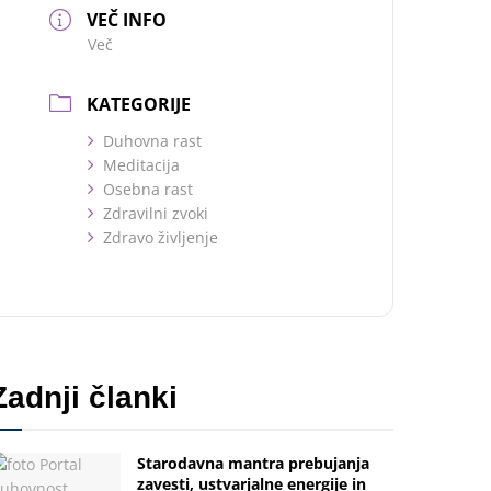
VEČ INFO
Več
KATEGORIJE
Duhovna rast
Meditacija
Osebna rast
Zdravilni zvoki
Zdravo življenje
Zadnji članki
Starodavna mantra prebujanja
zavesti, ustvarjalne energije in