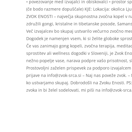
• povezovanje med izvajalci in obiskovalci • prostor 
(če bodo razmere dopuščale) KJE: Lokacija: okolica Lju
ZVOK ENOSTI – največja skupnostna zvočna kopel v nar
združili gongi, kristalne in tibetanske posode, šamans
Več izvajalcev bo skupaj ustvarilo večurno zvočno me
Dogodek je namenjen vsem, ki si želite globoke spros
Če vas zanimajo gong kopeli, zvočna terapija, meditaci
sprostitev ali wellness dogodki v Sloveniji, je Zvok E
nežno popelje vase, narava podpre vašo prisotnost, sk
Prostovoljni zaželen prispevek za podporo izvajalcem
prijave na info@zvok-srca.si – Naj nas poveže zvok. –
ko ustvarjamo skupaj. Dobrodošli na Zvoku Enosti. PS: 
zvoka in bi želel sodelovati, mi piši na info@zvok-srca