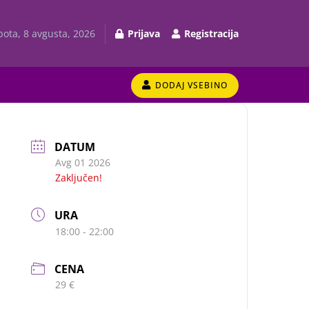
bota, 8 avgusta, 2026
Prijava
Registracija
DODAJ VSEBINO
DATUM
Avg 01 2026
Zaključen!
URA
18:00 - 22:00
CENA
29 €