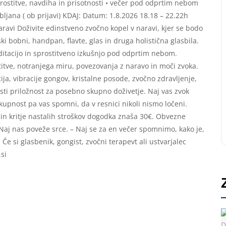
sprostitve, navdiha in prisotnosti • večer pod odprtim nebom
bljana ( ob prijavi) KDAJ: Datum: 1.8.2026 18.18 – 22.22h
avi Doživite edinstveno zvočno kopel v naravi, kjer se bodo
ki bobni, handpan, flavte, glas in druga holistična glasbila.
ditacijo in sprostitveno izkušnjo pod odprtim nebom.
titve, notranjega miru, povezovanja z naravo in moči zvoka.
ja, vibracije gongov, kristalne posode, zvočno zdravljenje,
nosti priložnost za posebno skupno doživetje. Naj vas zvok
upnost pa vas spomni, da v resnici nikoli nismo ločeni.
 in kritje nastalih stroškov dogodka znaša 30€. Obvezne
 Naj nas poveže srce. – Naj se za en večer spomnimo, kako je,
Če si glasbenik, gongist, zvočni terapevt ali ustvarjalec
.si