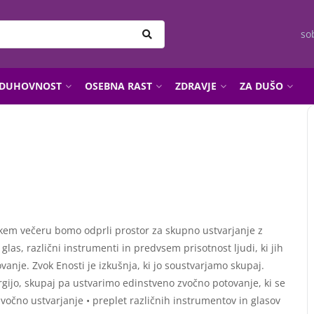
so
DUHOVNOST
OSEBNA RAST
ZDRAVJE
ZA DUŠO
skem večeru bomo odprli prostor za skupno ustvarjanje z
las, različni instrumenti in predvsem prisotnost ljudi, ki jih
anje. Zvok Enosti je izkušnja, ki jo soustvarjamo skupaj.
nergijo, skupaj pa ustvarimo edinstveno zvočno potovanje, ki se
zvočno ustvarjanje • preplet različnih instrumentov in glasov