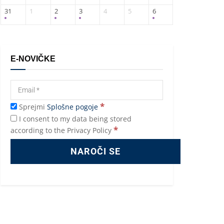
31
1
2
3
4
5
6
E-NOVIČKE
*
Sprejmi
Splošne pogoje
I consent to my data being stored
*
according to the Privacy Policy