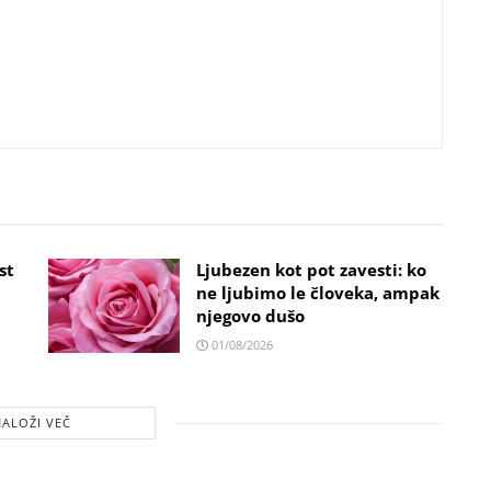
st
Ljubezen kot pot zavesti: ko
ne ljubimo le človeka, ampak
njegovo dušo
01/08/2026
NALOŽI VEČ