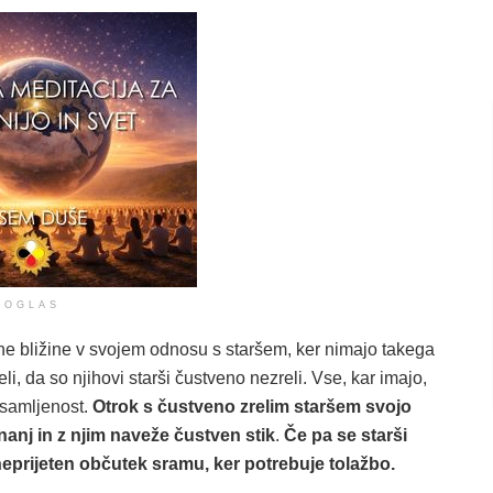
OGLAS
e bližine v svojem odnosu s staršem, ker nimajo takega
i, da so njihovi starši čustveno nezreli. Vse, kar imajo,
osamljenost.
Otrok s čustveno zrelim staršem svojo
nanj in z njim naveže čustven stik
.
Če pa se starši
eprijeten občutek sramu, ker potrebuje tolažbo.