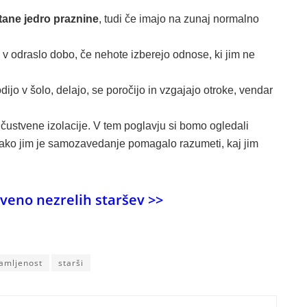
tane jedro praznine
, tudi če imajo na zunaj normalno
 v odraslo dobo, če nehote izberejo odnose, ki jim ne
ijo v šolo, delajo, se poročijo in vzgajajo otroke, vendar
 čustvene izolacije. V tem poglavju si bomo ogledali
 kako jim je samozavedanje pomagalo razumeti, kaj jim
tveno nezrelih staršev >>
amljenost
starši