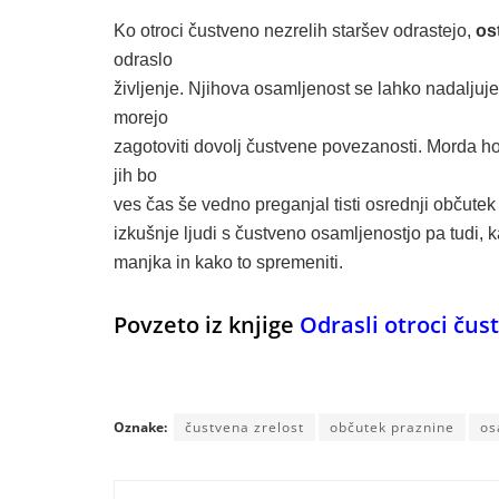
Ko otroci čustveno nezrelih staršev odrastejo,
os
odraslo
življenje. Njihova osamljenost se lahko nadaljuje
morejo
zagotoviti dovolj čustvene povezanosti. Morda hod
jih bo
ves čas še vedno preganjal tisti osrednji občutek
izkušnje ljudi s čustveno osamljenostjo pa tudi,
manjka in kako to spremeniti.
Povzeto iz knjige
Odrasli otroci čus
Oznake:
čustvena zrelost
občutek praznine
os