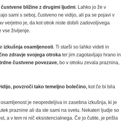
ustvene bližine z drugimi ljudmi
. Lahko jo že v
jajo sami s seboj, čustveno ne vidijo, ali pa se pojavi v
 verjetno je, da kot otrok niste dobili zadovoljivega
 vse življenje.
je
izkušnja osamljenosti
. Ti starši so lahko videti in
zično zdravje svojega otroka
ter jim zagotavljajo hrano in
 trdne čustvene povezave,
bo v otroku zevala praznina,
idijo, povzroči tako temeljno bolečino,
kot če bi bila
osamljenost je neopredeljiva in zasebna izkušnja, ki je
bčutek praznine ali da ste sami na svetu. Nekateri ljudje so
 a v tem ni nič eksistencialnega. Če jo čutite, je prišla