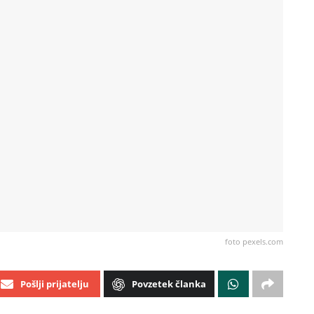
foto pexels.com
Pošlji prijatelju
Povzetek članka