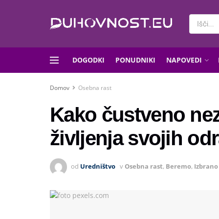
DOGODKI
PONUDNIKI
NAPOVEDI
Domov
Osebna rast
Kako čustveno nezr
življenja svojih od
od
Uredništvo
v
Osebna rast
,
Beremo
,
Izbrano