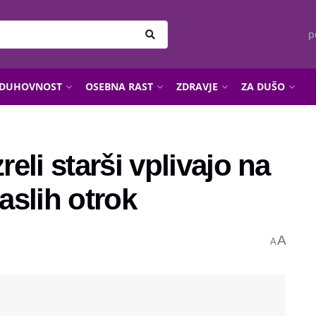
p
DUHOVNOST
OSEBNA RAST
ZDRAVJE
ZA DUŠO
eli starši vplivajo na
raslih otrok
A
A