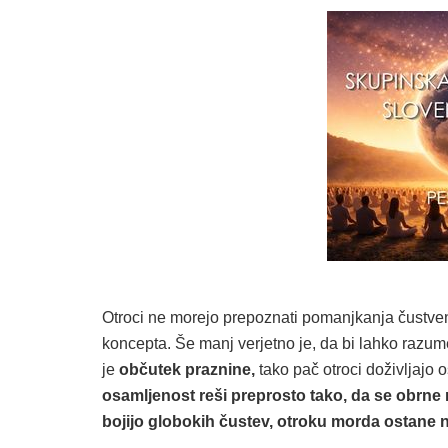
Otroci ne morejo prepoznati pomanjkanja čustven
koncepta. Še manj verjetno je, da bi lahko razumel
je
občutek praznine,
tako pač otroci doživljajo 
osamljenost reši preprosto tako, da se obrne 
bojijo globokih čustev, otroku morda ostane n