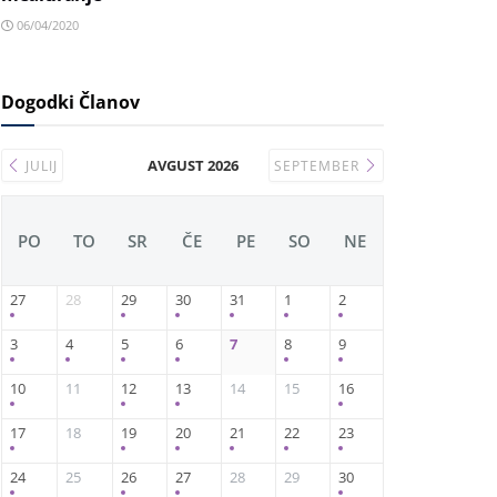
06/04/2020
Dogodki Članov
AVGUST 2026
JULIJ
SEPTEMBER
PO
TO
SR
ČE
PE
SO
NE
27
28
29
30
31
1
2
3
4
5
6
7
8
9
10
11
12
13
14
15
16
17
18
19
20
21
22
23
24
25
26
27
28
29
30