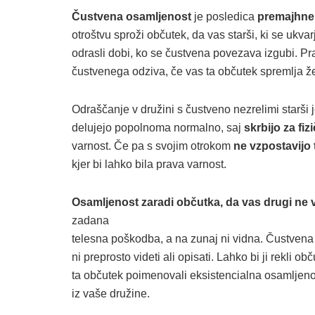
Čustvena osamljenost
je posledica
premajhne č
otroštvu sproži občutek, da vas starši, ki se ukvar
odrasli dobi, ko se čustvena povezava izgubi. Prav
čustvenega odziva, če vas ta občutek spremlja že
Odraščanje v družini s čustveno nezrelimi starši 
delujejo popolnoma normalno, saj
skrbijo za fi
varnost. Če pa s svojim otrokom
ne vzpostavijo
kjer bi lahko bila prava varnost.
Osamljenost zaradi občutka, da vas drugi ne v
zadana
telesna poškodba, a na zunaj ni vidna. Čustvena 
ni preprosto videti ali opisati. Lahko bi ji rekli o
ta občutek poimenovali eksistencialna osamljenost,
iz vaše družine.