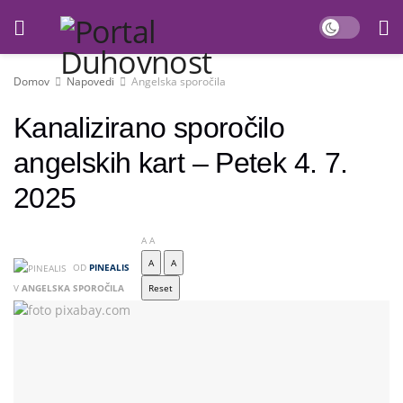
Domov
Napovedi
Angelska sporočila
Kanalizirano sporočilo
angelskih kart – Petek 4. 7.
2025
A
A
A
A
OD
PINEALIS
V
ANGELSKA SPOROČILA
Reset