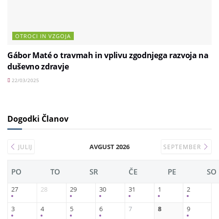
OTROCI IN VZGOJA
Gábor Maté o travmah in vplivu zgodnjega razvoja na
duševno zdravje
22/03/2025
Dogodki Članov
AVGUST 2026
JULIJ
SEPTEMBER
PO
TO
SR
ČE
PE
SO
27
28
29
30
31
1
2
3
4
5
6
7
8
9