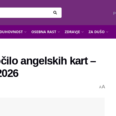
p
DUHOVNOST
OSEBNA RAST
ZDRAVJE
ZA DUŠO
čilo angelskih kart –
2026
A
A