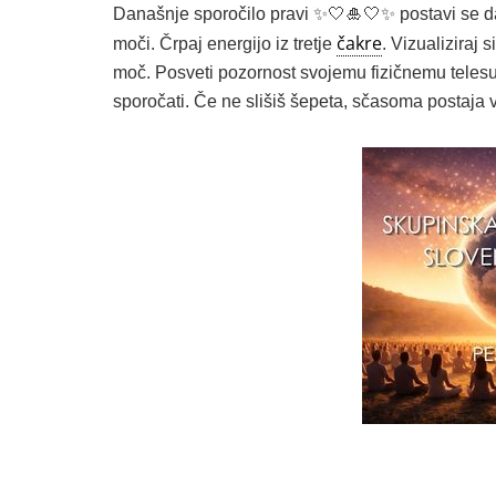
Današnje sporočilo pravi ✨️🤍🎍🤍✨️ postavi se da
čakre
moči. Črpaj energijo iz tretje
. Vizualiziraj 
moč. Posveti pozornost svojemu fizičnemu telesu in
sporočati. Če ne slišiš šepeta, sčasoma postaja vse