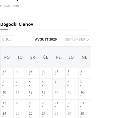
03/05/2018
Dogodki Članov
AVGUST 2026
JULIJ
SEPTEMBER
PO
TO
SR
ČE
PE
SO
NE
27
28
29
30
31
1
2
3
4
5
6
7
8
9
10
11
12
13
14
15
16
17
18
19
20
21
22
23
24
25
26
27
28
29
30