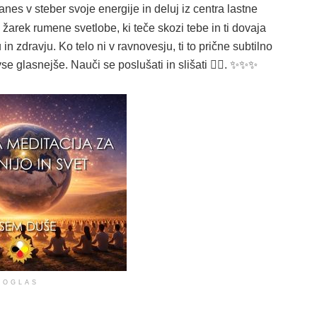
nes v steber svoje energije in deluj iz centra lastne
si žarek rumene svetlobe, ki teče skozi tebe in ti dovaja
 zdravju. Ko telo ni v ravnovesju, ti to prične subtilno
 glasnejše. Nauči se poslušati in slišati 🧘‍♀️. ✨️✨️✨️
OGLAS