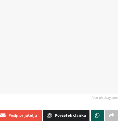
foto pixabay.com
Pošlji prijatelju
Povzetek članka