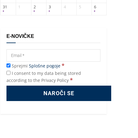
31
1
2
3
4
5
6
E-NOVIČKE
*
Sprejmi
Splošne pogoje
I consent to my data being stored
*
according to the Privacy Policy