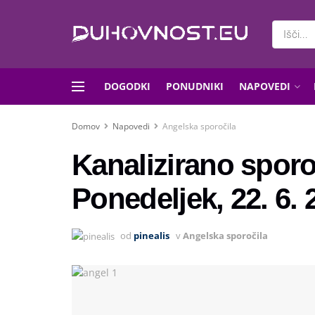
DOGODKI
PONUDNIKI
NAPOVEDI
Domov
Napovedi
Angelska sporočila
Kanalizirano sporo
Ponedeljek, 22. 6. 
od
pinealis
v
Angelska sporočila