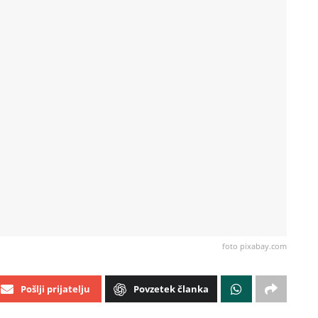
foto pixabay.com
Pošlji prijatelju
Povzetek članka