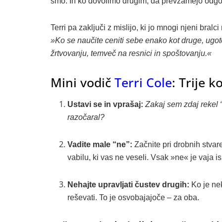
smo. In ko dovolimo drugim, da prevzamejo odgovor
Terri pa zaključi z mislijo, ki jo mnogi njeni bralci
»Ko se naučite ceniti sebe enako kot druge, ugot
žrtvovanju, temveč na resnici in spoštovanju.«
Mini vodič
Terri Cole
: Trije 
Ustavi se in vprašaj:
Zakaj sem zdaj rekel “
razočaral?
Vadite male “ne”:
Začnite pri drobnih stvar
vabilu, ki vas ne veseli. Vsak »ne« je vaja is
Nehajte upravljati čustev drugih:
Ko je nek
reševati. To je osvobajajoče – za oba.