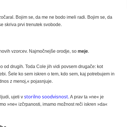
očaral. Bojim se, da me ne bodo imeli radi. Bojim se, da
e skriva prvi trenutek svobode.
novih vzorcev. Najmočnejše orodje, so
meje
.
jo od drugih. Toda Cole jih vidi povsem drugače: kot
bi. Šele ko sem iskren o tem, kdo sem, kaj potrebujem in
dnos z menoj,« pojasnjuje.
storilno soodvisnost
judi, ujeti v
.
A prav ta »ne« je
čemo »ne« izčrpanosti, imamo možnost reči iskren »da«