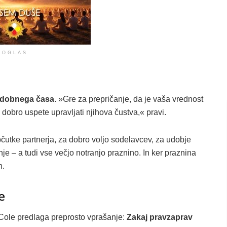
OGLAS
sodobnega časa
. »Gre za prepričanje, da je vaša vrednost
 dobro uspete upravljati njihova čustva,« pravi.
utke partnerja, za dobro voljo sodelavcev, za udobje
nje – a tudi vse večjo notranjo praznino. In ker praznina
n.
e
 Cole predlaga preprosto vprašanje:
Zakaj pravzaprav