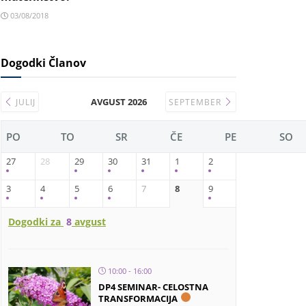
03/08/2018
Dogodki Članov
AVGUST 2026
JULIJ
SEPTEMBER
PO
TO
SR
ČE
PE
SO
27
28
29
30
31
1
2
3
4
5
6
7
8
9
Dogodki za
8
avgust
10:00 - 16:00
DP4 SEMINAR- CELOSTNA
TRANSFORMACIJA