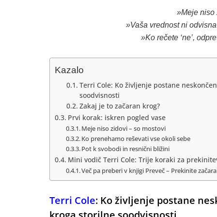
»Meje niso 
»Vaša vrednost ni odvisna 
»Ko rečete ‘ne’, odpre
Kazalo
Terri Cole: Ko življenje postane neskončen 
soodvisnosti
Zakaj je to začaran krog?
Prvi korak: iskren pogled vase
Meje niso zidovi – so mostovi
Ko prenehamo reševati vse okoli sebe
Pot k svobodi in resnični bližini
Mini vodič Terri Cole: Trije koraki za prekinit
Več pa preberi v knjigi Preveč – Prekinite začar
Terri Cole
: Ko življenje postane nes
kroga storilne soodvisnosti