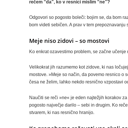
rečem “da”, ko v resnici mislim “ne”?
Odgovori so pogosto boleči: bojim se, da bom raz
bom videti sebičen. A prav v tem prepoznavanju s
Meje niso zidovi – so mostovi
Ko enkrat ozavestimo problem, se začne učenje 
Velikokrat jih razumemo kot zidove, ki nas ločuje
mostove. »Meje so način, da povemo resnico o se
česa ne želim, lahko nekdo resnično vzpostavi o
Naučiti se reči »ne« je eden najtežjih korakov za l
pogosto največje darilo – sebi in drugim. Ko re
stvarem, ki nas resnično hranijo.