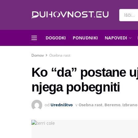
DOGODKI
PONUDNIKI
NAPOVEDI
Domov
Osebna rast
Ko “da” postane uj
njega pobegniti
od
Uredništvo
v
Osebna rast
,
Beremo
,
Izbrano