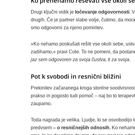
Ko prenehamo reševati vse okoli s
Drugi ključni vidik je
ločevanje odgovornosti
. 
drugih. Če je partner slabe volje, čutimo, da mor
smo odgovorni za njeno pomiritev.
»Ko nehamo poskušati rešiti vse okoli sebe, ustv
zadihamo,« pravi Cole. To ne pomeni, da postane
jaz sem odgovoren za svoja čustva, ti za svoja
.
Pot k svobodi in resnični bližini
Prekinitev začaranega kroga storilne soodvisnost
prakso in pogosto tudi pomoč – naj bo to terapev
zaupamo.
Toda nagrada je velika. Ljudje, ki se osvobodijo
predvsem
– o resničnejših odnosih.
Ko nehamo i