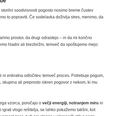
ebe
V storilni soodvisnosti pogosto nosimo breme čustev
amo to popraviti. Če sodelavka doživlja stres, menimo, da
arimo prostor, da drugi odrastejo – in da mi končno
mo hladni ali brezbrižni, temveč da spoštujemo mejo:
i ni enkratna odločitev, temveč proces. Potrebuje pogum,
t, skupina ali preprosto iskren pogovor z nekom, ki mu
 tega vzorca, poročajo o
večji energiji, notranjem miru
in
grati vlogo rešitelja, se lahko pokažemo takšni, kot