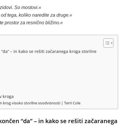
zidovi. So mostovi.«
od tega, koliko naredite za druge.«
te prostor za resnično bližino.«
“da” – in kako se rešiti začaranega kroga storilne
ev kroga
an krog visoko storilne soodvisnosti | Terri Cole
končen “da” – in kako se rešiti začaranega