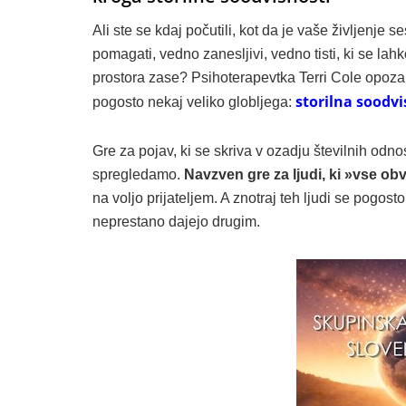
Ali ste se kdaj počutili, kot da je vaše življenje
pomagati, vedno zanesljivi, vedno tisti, ki se lahk
prostora zase?
Psihoterapevtka Terri Cole
opozarj
storilna soodv
pogosto nekaj veliko globljega:
Gre za pojav, ki se skriva v ozadju številnih odno
spregledamo.
Navzven gre za ljudi, ki »vse ob
na voljo prijateljem. A znotraj teh ljudi se pogosto
neprestano dajejo drugim.