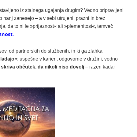
 sestavljeno iz stalnega ugajanja drugim? Vedno pripravljeni
o nanj zanesejo – a v sebi utrujeni, prazni in brez
a, da to ni le »prijaznost« ali »plemenitost«, temveč
isnost
.
sov, od partnerskih do službenih, in ki ga zlahka
vladajo«
: uspešne v karieri, odgovorne v družini, vedno
skriva občutek, da nikoli niso dovolj
– razen kadar