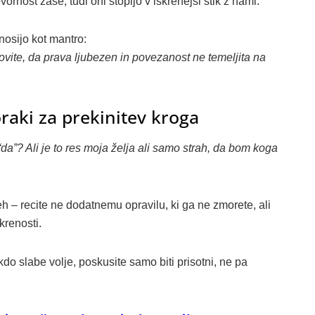
nost zase, tudi oni stopijo v iskrenejši stik z nami.
 nosijo kot mantro:
ovite, da prava ljubezen in povezanost ne temeljita na
koraki za prekinitev kroga
da”? Ali je to res moja želja ali samo strah, da bom koga
eh – recite ne dodatnemu opravilu, ki ga ne zmorete, ali
krenosti.
do slabe volje, poskusite samo biti prisotni, ne pa