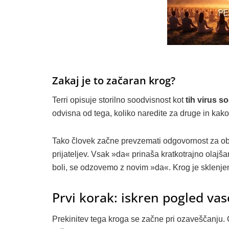
Zakaj je to začaran krog?
Terri opisuje storilno soodvisnost kot
tih virus 
odvisna od tega, koliko naredite za druge in kako
Tako človek začne prevzemati odgovornost za obč
prijateljev. Vsak »da« prinaša kratkotrajno olajša
boli, se odzovemo z novim »da«. Krog je sklenje
Prvi korak: iskren pogled vas
Prekinitev tega kroga se začne pri ozaveščanju.