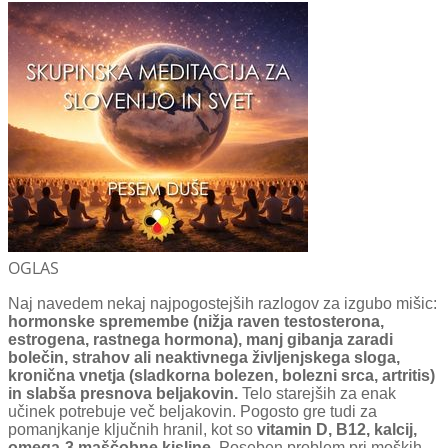
OGLAS
Naj navedem nekaj najpogostejših razlogov za izgubo mišic:
hormonske spremembe (nižja raven testosterona,
estrogena, rastnega hormona), manj gibanja zaradi
bolečin, strahov ali neaktivnega življenjskega sloga,
kronična vnetja (sladkorna bolezen, bolezni srca, artritis)
in slabša presnova beljakovin.
Telo starejših za enak
učinek potrebuje več beljakovin. Pogosto gre tudi za
pomanjkanje ključnih hranil, kot so
vitamin D, B12, kalcij,
omega-3 maščobne kisline.
Poseben problem pri moških