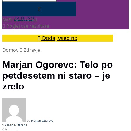
ZDRAVJE
ZA DUŠO
Nič nisem našel
Poglej vse rezultate
Dodaj vsebino
Domov
Zdravje
Marjan Ogorevc: Telo po
petdesetem ni staro – je
zrelo
od
Marjan Ogorevc
v
Zdravje
,
Izbrano
A
A