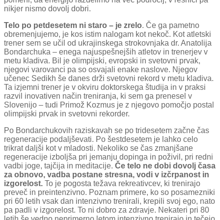
nikjer nismo dovolj dobri.
Telo po petdesetem ni staro – je zrelo
. Če ga pametno
obremenjujemo, je kos istim nalogam kot nekoč. Kot atletski
trener sem se učil od ukrajinskega strokovnjaka dr. Anatolija
Bondarchuka – enega najuspešnejših atletov in trenerjev v
metu kladiva. Bil je olimpijski, evropski in svetovni prvak,
njegovi varovanci pa so osvajali enake naslove. Njegov
učenec Sedikh še danes drži svetovni rekord v metu kladiva.
Ta izjemni trener je v okviru doktorskega študija in v praksi
razvil inovativen način treniranja, ki sem ga prenesel v
Slovenijo – tudi Primož Kozmus je z njegovo pomočjo postal
olimpijski prvak in svetovni rekorder.
Po Bondarchukovih raziskavah se po tridesetem začne čas
regeneracije podaljševati. Po šestdesetem je lahko celo
trikrat daljši kot v mladosti. Nekoliko se čas zmanjšane
regeneracije izboljša pri jemanju dopinga in poživil, pri redni
vadbi joge, tajčija in meditacije.
Če telo ne dobi dovolj časa
za obnovo, vadba postane stresna, vodi v izčrpanost in
izgorelost.
To je pogosta težava rekreativcev, ki trenirajo
preveč in preintenzivno. Poznam primere, ko so posamezniki
pri 60 letih vsak dan intenzivno trenirali, krepili svoj ego, nato
pa padli v izgorelost. To ni dobro za zdravje. Nekateri pri 80
letih še vedno neprimerno letom intenzivno trenirajo in tečejo