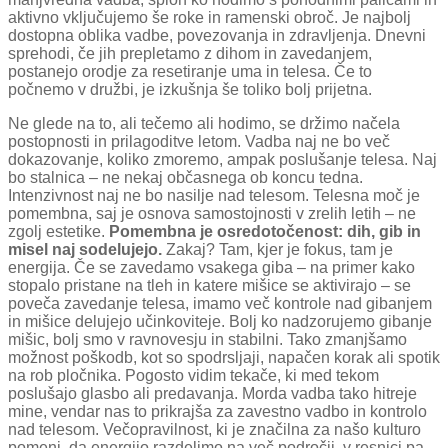
aktivno vključujemo še roke in ramenski obroč. Je najbolj
dostopna oblika vadbe, povezovanja in zdravljenja. Dnevni
sprehodi, če jih prepletamo z dihom in zavedanjem,
postanejo orodje za resetiranje uma in telesa. Če to
počnemo v družbi, je izkušnja še toliko bolj prijetna.
Ne glede na to, ali tečemo ali hodimo, se držimo načela
postopnosti in prilagoditve letom. Vadba naj ne bo več
dokazovanje, koliko zmoremo, ampak poslušanje telesa. Naj
bo stalnica – ne nekaj občasnega ob koncu tedna.
Intenzivnost naj ne bo nasilje nad telesom. Telesna moč je
pomembna, saj je osnova samostojnosti v zrelih letih – ne
zgolj estetike.
Pomembna je osredotočenost: dih, gib in
misel naj sodelujejo.
Zakaj? Tam, kjer je fokus, tam je
energija. Če se zavedamo vsakega giba – na primer kako
stopalo pristane na tleh in katere mišice se aktivirajo – se
poveča zavedanje telesa, imamo več kontrole nad gibanjem
in mišice delujejo učinkoviteje. Bolj ko nadzorujemo gibanje
mišic, bolj smo v ravnovesju in stabilni. Tako zmanjšamo
možnost poškodb, kot so spodrsljaji, napačen korak ali spotik
na rob pločnika. Pogosto vidim tekače, ki med tekom
poslušajo glasbo ali predavanja. Morda vadba tako hitreje
mine, vendar nas to prikrajša za zavestno vadbo in kontrolo
nad telesom. Večopravilnost, ki je značilna za našo kulturo
pomeni, da energijo razdelimo na več področij, v resnici pa