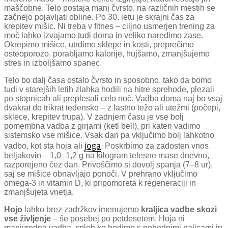
maščobne. Telo postaja manj čvrsto, na različnih mestih se
začnejo pojavljati obline. Po 30. letu je skrajni čas za
krepitev mišic. Ni treba v fitnes – ciljno usmerjen trening za
moč lahko izvajamo tudi doma in veliko naredimo zase.
Okrepimo mišice, utrdimo sklepe in kosti, preprečimo
osteoporozo, porabljamo kalorije, hujšamo, zmanjšujemo
stres in izboljšamo spanec.
Telo bo dalj časa ostalo čvrsto in sposobno, tako da bomo
tudi v starejših letih zlahka hodili na hitre sprehode, plezali
po stopnicah ali preplesali celo noč. Vadba doma naj bo vsaj
dvakrat do trikrat tedensko – z lastno težo ali utežmi (počepi,
sklece, krepitev trupa). V zadnjem času je vse bolj
pomembna vadba z girjami (ketl bell), pri kateri vadimo
sistemsko vse mišice. Vsak dan pa vključimo bolj lahkotno
joga
vadbo, kot sta hoja ali
. Poskrbimo za zadosten vnos
beljakovin – 1,0–1,2 g na kilogram telesne mase dnevno,
razporejeno čez dan. Privoščimo si dovolj spanja (7–8 ur),
saj se mišice obnavljajo ponoči. V prehrano vključimo
omega-3 in vitamin D, ki pripomoreta k regeneraciji in
zmanjšujeta vnetja.
Hojo
lahko brez zadržkov imenujemo
kraljica vadbe skozi
vse življenje
– še posebej po petdesetem. Hoja ni
manjvredna vadba, sploh ko hodimo s pohodnimi palicami in