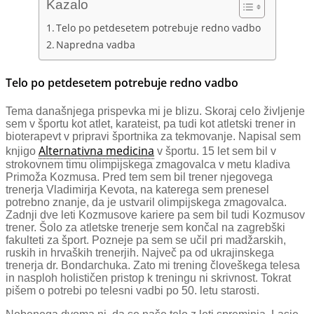
Kazalo
Telo po petdesetem potrebuje redno vadbo
Napredna vadba
Telo po petdesetem potrebuje redno vadbo
Tema današnjega prispevka mi je blizu. Skoraj celo življenje
sem v športu kot atlet, karateist, pa tudi kot atletski trener in
bioterapevt v pripravi športnika za tekmovanje. Napisal sem
Alternativna medicina
knjigo
v športu. 15 let sem bil v
strokovnem timu olimpijskega zmagovalca v metu kladiva
Primoža Kozmusa. Pred tem sem bil trener njegovega
trenerja Vladimirja Kevota, na katerega sem prenesel
potrebno znanje, da je ustvaril olimpijskega zmagovalca.
Zadnji dve leti Kozmusove kariere pa sem bil tudi Kozmusov
trener. Šolo za atletske trenerje sem končal na zagrebški
fakulteti za šport. Pozneje pa sem se učil pri madžarskih,
ruskih in hrvaških trenerjih. Največ pa od ukrajinskega
trenerja dr. Bondarchuka. Zato mi trening človeškega telesa
in nasploh holističen pristop k treningu ni skrivnost. Tokrat
pišem o potrebi po telesni vadbi po 50. letu starosti.