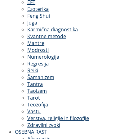
EFT
Ezoterika
Feng Shui
Joga
Karmična diagnostika
Kvantne metode
Mantre
Modrosti
Numerologija
Regresija
Reiki
Šamanizem
Tantra
Taoizem
Tarot
Teozofija
Vastu
Verstva, religije in filozofije
Zdravilni zvoki
OSEBNA RAST
Afirmacije