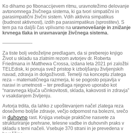
Ko dihamo po fibonaccijevem ritmu, uravnotežimo delovanje
avtonomnega živčnega sistema, ki ga tvori simpatični in
parasimpatični živčni sistem. Vdih aktivira simpatikus
(budnost aktivnost), izdih pa parasimpatikus (sprostitev). S
tem pa na daljši čas vplivamo na
uravnovešanje in znižanje
krvnega tlaka in uravnavanje živčnega sistema.
——————-
Za tiste bolj vedoželjne predlagam, da si preberejo knjigo
Život u skladu sa zlatnim rezom avtorjev dr. Roberta
Friedmana in Matthewa Crossa, izdana leta 2021 pri založbi
TELEdisk, ki ponuja svež pristop k izboljšanju življenjskih
navad, zdravja in dolgoživosti. Temelji na konceptu zlatega
reza – matematičnega razmerja, ki se pogosto pojavlja v
naravi in umetnosti – ter predlaga njegovo uporabo kot
“naravnega ključa učinkovitosti, sklada, kakovosti in zdravja”
v vsakdanjem življenju.
Avtorja trdita, da lahko z upoštevanjem načel zlatega reza
dosežemo boljše zdravje, večjo odpornost na bolezni, srečo
duhovno
in
rast. Knjiga vsebuje praktične nasvete za
strukturiranje prehrane, telesne vadbe in duhovnih praks v
skladu s temi načeli. Vsebuje 370 strani in je prevedena v