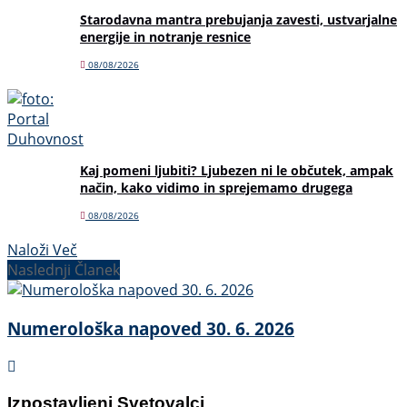
Starodavna mantra prebujanja zavesti, ustvarjalne
energije in notranje resnice
08/08/2026
Kaj pomeni ljubiti? Ljubezen ni le občutek, ampak
način, kako vidimo in sprejemamo drugega
08/08/2026
Naloži Več
Naslednji Članek
Numerološka napoved 30. 6. 2026
Izpostavljeni Svetovalci