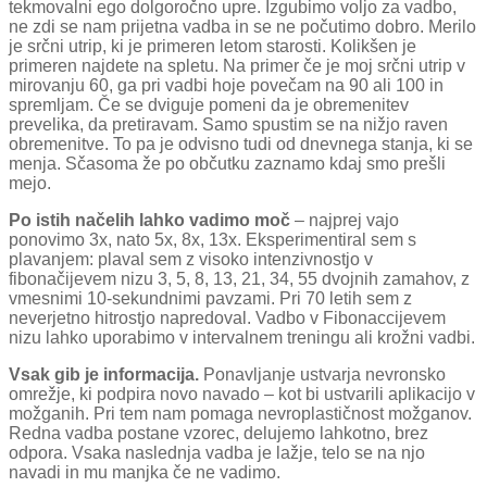
tekmovalni ego dolgoročno upre. Izgubimo voljo za vadbo,
ne zdi se nam prijetna vadba in se ne počutimo dobro. Merilo
je srčni utrip, ki je primeren letom starosti. Kolikšen je
primeren najdete na spletu. Na primer če je moj srčni utrip v
mirovanju 60, ga pri vadbi hoje povečam na 90 ali 100 in
spremljam. Če se dviguje pomeni da je obremenitev
prevelika, da pretiravam. Samo spustim se na nižjo raven
obremenitve. To pa je odvisno tudi od dnevnega stanja, ki se
menja. Sčasoma že po občutku zaznamo kdaj smo prešli
mejo.
Po istih načelih lahko vadimo moč
– najprej vajo
ponovimo 3x, nato 5x, 8x, 13x. Eksperimentiral sem s
plavanjem: plaval sem z visoko intenzivnostjo v
fibonačijevem nizu 3, 5, 8, 13, 21, 34, 55 dvojnih zamahov, z
vmesnimi 10-sekundnimi pavzami. Pri 70 letih sem z
neverjetno hitrostjo napredoval. Vadbo v Fibonaccijevem
nizu lahko uporabimo v intervalnem treningu ali krožni vadbi.
Vsak gib je informacija.
Ponavljanje ustvarja nevronsko
omrežje, ki podpira novo navado – kot bi ustvarili aplikacijo v
možganih. Pri tem nam pomaga nevroplastičnost možganov.
Redna vadba postane vzorec, delujemo lahkotno, brez
odpora. Vsaka naslednja vadba je lažje, telo se na njo
navadi in mu manjka če ne vadimo.