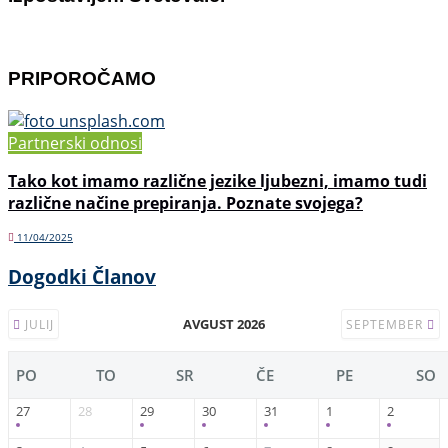
PRIPOROČAMO
Partnerski odnosi
Tako kot imamo različne jezike ljubezni, imamo tudi
različne načine prepiranja. Poznate svojega?
11/04/2025
Dogodki Članov
AVGUST 2026
JULIJ
SEPTEMBER
PO
TO
SR
ČE
PE
SO
27
28
29
30
31
1
2