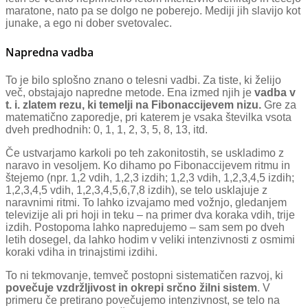
maratone, nato pa se dolgo ne poberejo. Mediji jih slavijo kot
junake, a ego ni dober svetovalec.
Napredna vadba
To je bilo splošno znano o telesni vadbi. Za tiste, ki želijo
več, obstajajo napredne metode. Ena izmed njih je
vadba v
t. i. zlatem rezu, ki temelji na Fibonaccijevem nizu.
Gre za
matematično zaporedje, pri katerem je vsaka številka vsota
dveh predhodnih: 0, 1, 1, 2, 3, 5, 8, 13, itd.
Če ustvarjamo karkoli po teh zakonitostih, se uskladimo z
naravo in vesoljem. Ko dihamo po Fibonaccijevem ritmu in
štejemo (npr. 1,2 vdih, 1,2,3 izdih; 1,2,3 vdih, 1,2,3,4,5 izdih;
1,2,3,4,5 vdih, 1,2,3,4,5,6,7,8 izdih), se telo usklajuje z
naravnimi ritmi. To lahko izvajamo med vožnjo, gledanjem
televizije ali pri hoji in teku – na primer dva koraka vdih, trije
izdih. Postopoma lahko napredujemo – sam sem po dveh
letih dosegel, da lahko hodim v veliki intenzivnosti z osmimi
koraki vdiha in trinajstimi izdihi.
To ni tekmovanje, temveč postopni sistematičen razvoj, ki
povečuje vzdržljivost in okrepi srčno žilni sistem
. V
primeru če pretirano povečujemo intenzivnost, se telo na