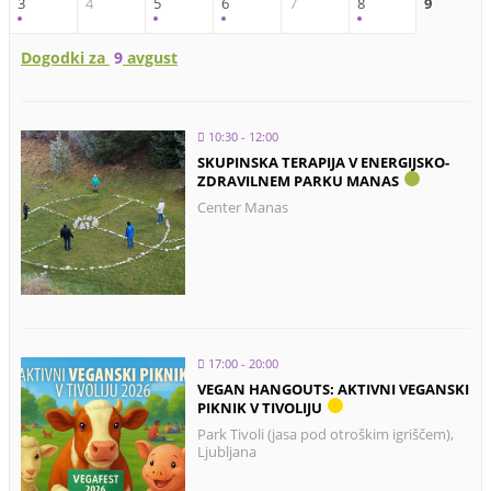
3
4
5
6
7
8
9
Dogodki za
9
avgust
10:30 - 12:00
SKUPINSKA TERAPIJA V ENERGIJSKO-
ZDRAVILNEM PARKU MANAS
Center Manas
17:00 - 20:00
VEGAN HANGOUTS: AKTIVNI VEGANSKI
PIKNIK V TIVOLIJU
Park Tivoli (jasa pod otroškim igriščem),
Ljubljana