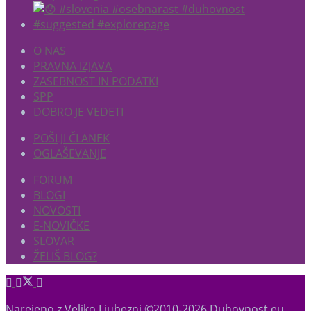
O NAS
PRAVNA IZJAVA
ZASEBNOST IN PODATKI
SPP
DOBRO JE VEDETI
POŠLJI ČLANEK
OGLAŠEVANJE
FORUM
BLOGI
NOVOSTI
E-NOVIČKE
SLOVAR
ŽELIŠ BLOG?
Narejeno z Veliko Ljubezni ©2010-2026 Duhovnost.eu