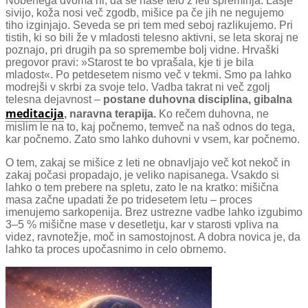
Nobenega dvoma ni, da se naše telo z leti spreminja. Lasje
sivijo, koža nosi več zgodb, mišice pa če jih ne negujemo
tiho izginjajo. Seveda se pri tem med seboj razlikujemo. Pri
tistih, ki so bili že v mladosti telesno aktivni, se leta skoraj ne
poznajo, pri drugih pa so spremembe bolj vidne. Hrvaški
pregovor pravi: »Starost te bo vprašala, kje ti je bila
mladost«. Po petdesetem nismo več v tekmi. Smo pa lahko
modrejši v skrbi za svoje telo. Vadba takrat ni več zgolj
telesna dejavnost –
postane duhovna disciplina, gibalna
meditacija
, naravna terapija.
Ko rečem duhovna, ne
mislim le na to, kaj počnemo, temveč na naš odnos do tega,
kar počnemo. Zato smo lahko duhovni v vsem, kar počnemo.
O tem, zakaj se mišice z leti ne obnavljajo več kot nekoč in
zakaj počasi propadajo, je veliko napisanega. Vsakdo si
lahko o tem prebere na spletu, zato le na kratko: mišična
masa začne upadati že po tridesetem letu – proces
imenujemo sarkopenija. Brez ustrezne vadbe lahko izgubimo
3–5 % mišične mase v desetletju, kar v starosti vpliva na
videz, ravnotežje, moč in samostojnost. A dobra novica je, da
lahko ta proces upočasnimo in celo obrnemo.