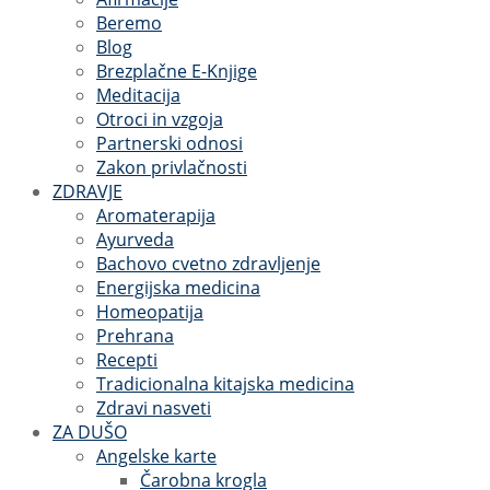
Beremo
Blog
Brezplačne E-Knjige
Meditacija
Otroci in vzgoja
Partnerski odnosi
Zakon privlačnosti
ZDRAVJE
Aromaterapija
Ayurveda
Bachovo cvetno zdravljenje
Energijska medicina
Homeopatija
Prehrana
Recepti
Tradicionalna kitajska medicina
Zdravi nasveti
ZA DUŠO
Angelske karte
Čarobna krogla