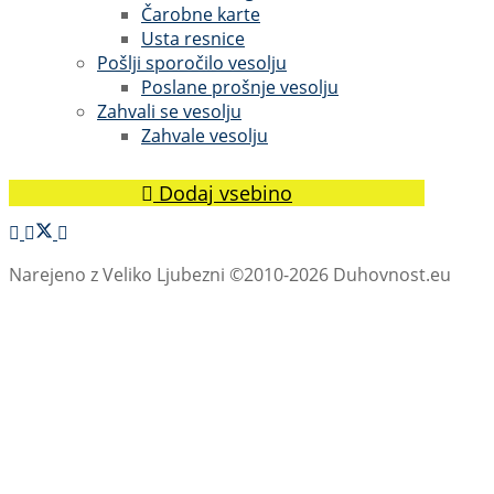
Čarobne karte
Usta resnice
Pošlji sporočilo vesolju
Poslane prošnje vesolju
Zahvali se vesolju
Zahvale vesolju
Dodaj vsebino
Narejeno z Veliko Ljubezni ©2010-2026 Duhovnost.eu