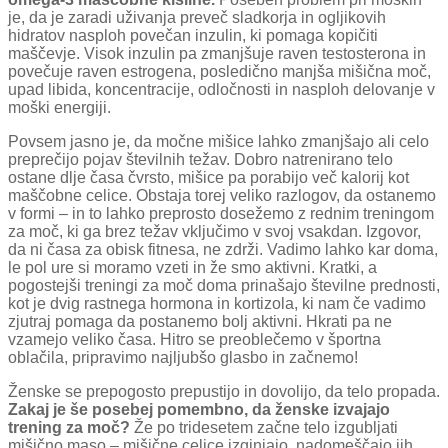
je, da je zaradi uživanja preveč sladkorja in ogljikovih
hidratov nasploh povečan inzulin, ki pomaga kopičiti
maščevje. Visok inzulin pa zmanjšuje raven testosterona in
povečuje raven estrogena, posledično manjša mišična moč,
upad libida, koncentracije, odločnosti in nasploh delovanje v
moški energiji.
Povsem jasno je, da močne mišice lahko zmanjšajo ali celo
preprečijo pojav številnih težav. Dobro natrenirano telo
ostane dlje časa čvrsto, mišice pa porabijo več kalorij kot
maščobne celice. Obstaja torej veliko razlogov, da ostanemo
v formi – in to lahko preprosto dosežemo z rednim treningom
za moč, ki ga brez težav vključimo v svoj vsakdan. Izgovor,
da ni časa za obisk fitnesa, ne zdrži. Vadimo lahko kar doma,
le pol ure si moramo vzeti in že smo aktivni. Kratki, a
pogostejši treningi za moč doma prinašajo številne prednosti,
kot je dvig rastnega hormona in kortizola, ki nam če vadimo
zjutraj pomaga da postanemo bolj aktivni. Hkrati pa ne
vzamejo veliko časa. Hitro se preoblečemo v športna
oblačila, pripravimo najljubšo glasbo in začnemo!
Ženske se prepogosto prepustijo in dovolijo, da telo propada.
Zakaj je še posebej pomembno, da ženske izvajajo
trening za moč?
Že po tridesetem začne telo izgubljati
mišično maso – mišične celice izginjajo, nadomeščajo jih