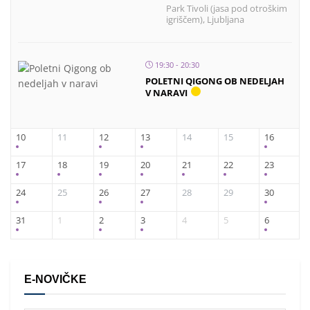
Park Tivoli (jasa pod otroškim
igriščem), Ljubljana
19:30 - 20:30
POLETNI QIGONG OB NEDELJAH
V NARAVI
10
11
12
13
14
15
16
17
18
19
20
21
22
23
24
25
26
27
28
29
30
31
1
2
3
4
5
6
E-NOVIČKE