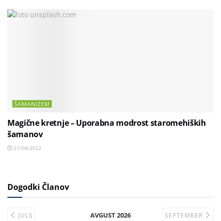
ŠAMANIZEM
Magične kretnje – Uporabna modrost staromehiških
šamanov
27/08/2022
Dogodki Članov
AVGUST 2026
JULIJ
SEPTEMBER