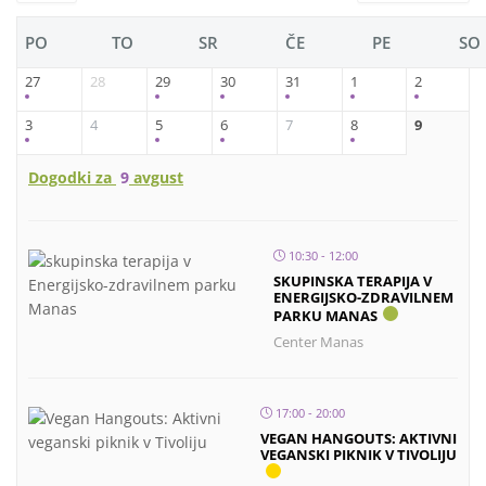
PO
TO
SR
ČE
PE
SO
27
28
29
30
31
1
2
3
4
5
6
7
8
9
Dogodki za
9
avgust
10:30 - 12:00
SKUPINSKA TERAPIJA V
ENERGIJSKO-ZDRAVILNEM
PARKU MANAS
Center Manas
17:00 - 20:00
VEGAN HANGOUTS: AKTIVNI
VEGANSKI PIKNIK V TIVOLIJU