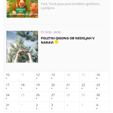
Park Tivoli (jasa pod otroškim igriščem),
Ljubljana
19:30 - 20:30
POLETNI QIGONG OB NEDELJAH V
NARAVI
10
11
12
13
14
15
16
17
18
19
20
21
22
23
24
25
26
27
28
29
30
31
1
2
3
4
5
6