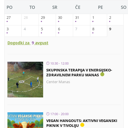
PO
TO
SR
ČE
PE
SO
27
28
29
30
31
1
2
3
4
5
6
7
8
9
Dogodki za
9
avgust
10:30 - 12:00
SKUPINSKA TERAPIJA V ENERGIJSKO-
ZDRAVILNEM PARKU MANAS
Center Manas
17:00 - 20:00
VEGAN HANGOUTS: AKTIVNI VEGANSKI
PIKNIK V TIVOLIJU