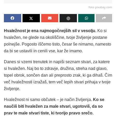
foto pixabay.com
Hvaležnost je ena najmogočnejših sil v vesolju.
Ko si
hvaležen, ne glede na okoliščine, tvoje življenje postane
polnejše. Pogosto iščemo tisto, česar še nimamo, namesto
da bi se ustavili in cenili vse, kar že imamo.
Danes si vzemi trenutek in napiši seznam stvari, za katere
si hvaležen. Naj bo to zdravje, družina, streha nad glavo,
topel obrok, sončen dan ali preprosto zrak, ki ga dihaš. Čim
več hvaležnosti izražaš, tem več lepih stvari prihaja v tvoje
življenje.
Hvaležnost ni samo občutek – je način življenja.
Ko se
naučiš biti hvaležen za male stvari, ugotoviš, da so
prav te male stvari tiste, ki tvorijo pravo srečo.