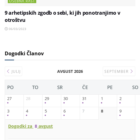
OSEBNA RAST
9 arhetipskih zgodb o sebi, ki jih ponotranjimo v
otroštvu
06/03/2023
Dogodki Članov
AVGUST 2026
JULIJ
SEPTEMBER
PO
TO
SR
ČE
PE
SO
27
28
29
30
31
1
2
3
4
5
6
7
8
9
Dogodki za
8
avgust