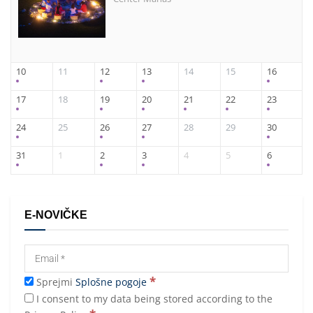
10
11
12
13
14
15
16
17
18
19
20
21
22
23
24
25
26
27
28
29
30
31
1
2
3
4
5
6
E-NOVIČKE
*
Sprejmi
Splošne pogoje
I consent to my data being stored according to the