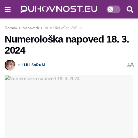
Domov
Napovedi
NuMeRoLoŠKa VoDiLa
Numerološka napoved 18. 3.
2024
A
od
LiLi SoRuM
A