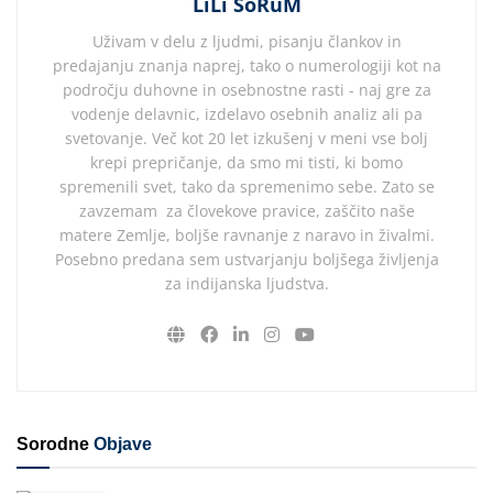
LiLi SoRuM
Uživam v delu z ljudmi, pisanju člankov in
predajanju znanja naprej, tako o numerologiji kot na
področju duhovne in osebnostne rasti - naj gre za
vodenje delavnic, izdelavo osebnih analiz ali pa
svetovanje. Več kot 20 let izkušenj v meni vse bolj
krepi prepričanje, da smo mi tisti, ki bomo
spremenili svet, tako da spremenimo sebe. Zato se
zavzemam za človekove pravice, zaščito naše
matere Zemlje, boljše ravnanje z naravo in živalmi.
Posebno predana sem ustvarjanju boljšega življenja
za indijanska ljudstva.
Sorodne
Objave