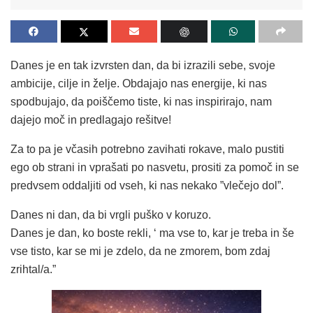
Danes je en tak izvrsten dan, da bi izrazili sebe, svoje
ambicije, cilje in želje. Obdajajo nas energije, ki nas
spodbujajo, da poiščemo tiste, ki nas inspirirajo, nam
dajejo moč in predlagajo rešitve!
Za to pa je včasih potrebno zavihati rokave, malo pustiti
ego ob strani in vprašati po nasvetu, prositi za pomoč in se
predvsem oddaljiti od vseh, ki nas nekako ”vlečejo dol”.
Danes ni dan, da bi vrgli puško v koruzo.
Danes je dan, ko boste rekli, ‘ ma vse to, kar je treba in še
vse tisto, kar se mi je zdelo, da ne zmorem, bom zdaj
zrihtal/a.”