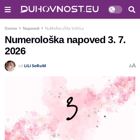
Domov
Napovedi
NuMeRoLoŠKa VoDiLa
Numerološka napoved 3. 7.
2026
A
od
LiLi SoRuM
A