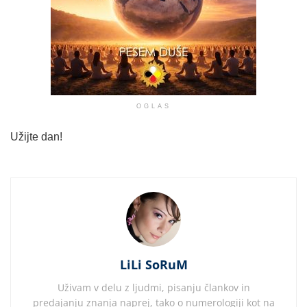
OGLAS
Užijte dan!
LiLi SoRuM
Uživam v delu z ljudmi, pisanju člankov in
predajanju znanja naprej, tako o numerologiji kot na