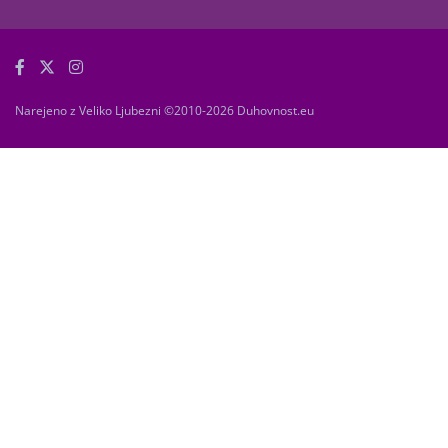
Narejeno z Veliko Ljubezni ©2010-2026 Duhovnost.eu