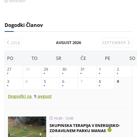
18/03/2021
Dogodki Članov
AVGUST 2026
JULIJ
SEPTEMBER
PO
TO
SR
ČE
PE
SO
27
28
29
30
31
1
2
3
4
5
6
7
8
9
Dogodki za
9
avgust
10:30 - 12:00
SKUPINSKA TERAPIJA V ENERGIJSKO-
ZDRAVILNEM PARKU MANAS