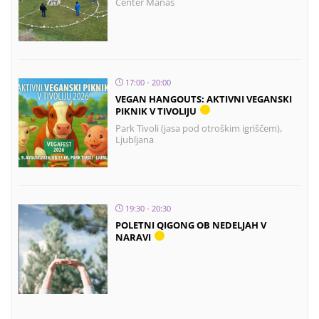
Center Manas
17:00 - 20:00
VEGAN HANGOUTS: AKTIVNI VEGANSKI
PIKNIK V TIVOLIJU
Park Tivoli (jasa pod otroškim igriščem),
Ljubljana
19:30 - 20:30
POLETNI QIGONG OB NEDELJAH V
NARAVI