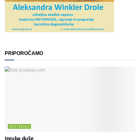
PRIPOROČAMO
EZOTERIKA
Izguba duše