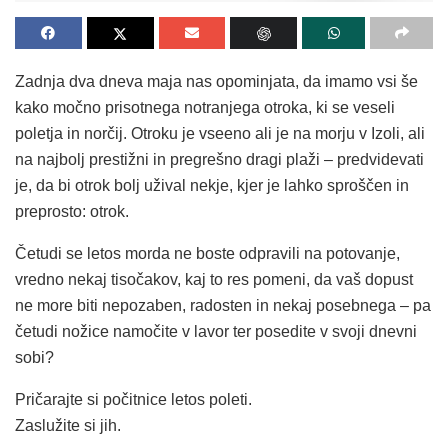
Zadnja dva dneva maja nas opominjata, da imamo vsi še
kako močno prisotnega notranjega otroka, ki se veseli
poletja in norčij. Otroku je vseeno ali je na morju v Izoli, ali
na najbolj prestižni in pregrešno dragi plaži – predvidevati
je, da bi otrok bolj užival nekje, kjer je lahko sproščen in
preprosto: otrok.
Četudi se letos morda ne boste odpravili na potovanje,
vredno nekaj tisočakov, kaj to res pomeni, da vaš dopust
ne more biti nepozaben, radosten in nekaj posebnega – pa
četudi nožice namočite v lavor ter posedite v svoji dnevni
sobi?
Pričarajte si počitnice letos poleti.
Zaslužite si jih.