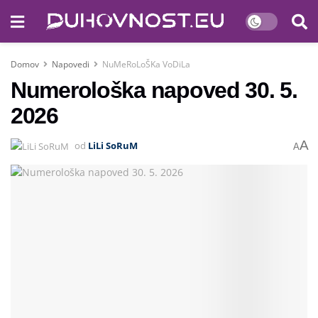
Domov
Napovedi
NuMeRoLoŠKa VoDiLa
Numerološka napoved 30. 5.
2026
A
od
LiLi SoRuM
A