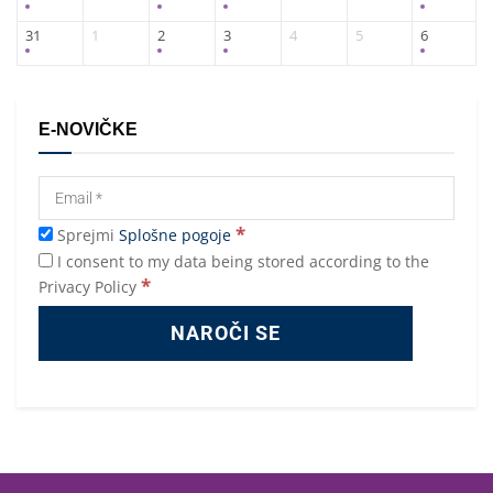
31
1
2
3
4
5
6
E-NOVIČKE
*
Sprejmi
Splošne pogoje
I consent to my data being stored according to the
*
Privacy Policy