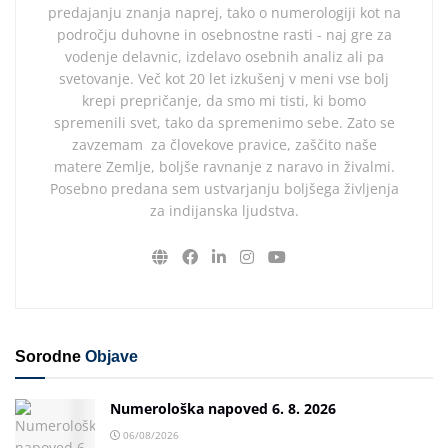
predajanju znanja naprej, tako o numerologiji kot na
področju duhovne in osebnostne rasti - naj gre za
vodenje delavnic, izdelavo osebnih analiz ali pa
svetovanje. Več kot 20 let izkušenj v meni vse bolj
krepi prepričanje, da smo mi tisti, ki bomo
spremenili svet, tako da spremenimo sebe. Zato se
zavzemam za človekove pravice, zaščito naše
matere Zemlje, boljše ravnanje z naravo in živalmi.
Posebno predana sem ustvarjanju boljšega življenja
za indijanska ljudstva.
Sorodne
Objave
Numerološka napoved 6. 8. 2026
06/08/2026