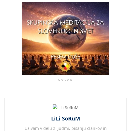
OGLAS
LiLi SoRuM
Uživam v delu z ljudmi, pisanju člankov in