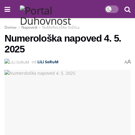
Domov
Napovedi
NuMeRoLoŠKa VoDiLa
Numerološka napoved 4. 5.
2025
A
od
LiLi SoRuM
A