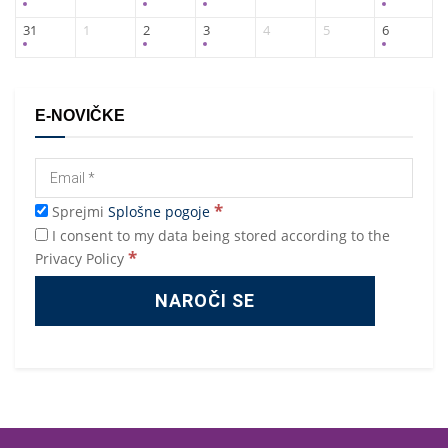
31
1
2
3
4
5
6
E-NOVIČKE
*
Sprejmi
Splošne pogoje
I consent to my data being stored according to the
*
Privacy Policy