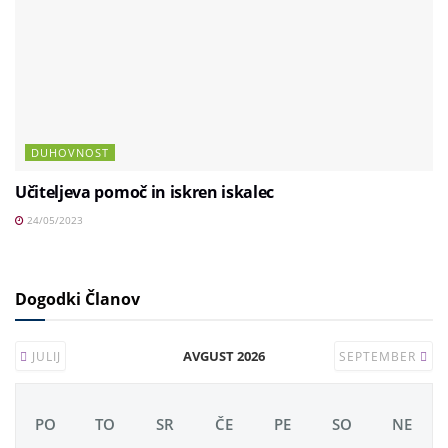
DUHOVNOST
Učiteljeva pomoč in iskren iskalec
24/05/2023
Dogodki Članov
AVGUST 2026
JULIJ
SEPTEMBER
PO
TO
SR
ČE
PE
SO
NE