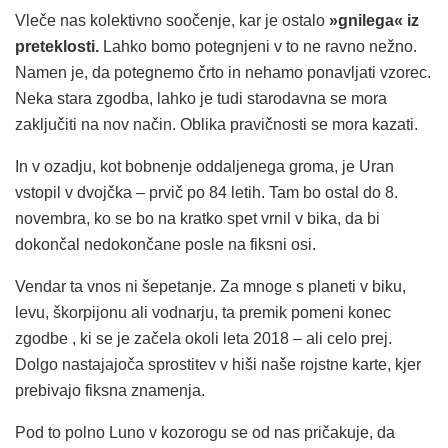
Vleče nas kolektivno soočenje, kar je ostalo
»gnilega« iz
preteklosti.
Lahko bomo potegnjeni v to ne ravno nežno.
Namen je, da potegnemo črto in nehamo ponavljati vzorec.
Neka stara zgodba, lahko je tudi starodavna se mora
zaključiti na nov način. Oblika pravičnosti se mora kazati.
In v ozadju, kot bobnenje oddaljenega groma, je Uran
vstopil v dvojčka – prvič po 84 letih. Tam bo ostal do 8.
novembra, ko se bo na kratko spet vrnil v bika, da bi
dokončal nedokončane posle na fiksni osi.
Vendar ta vnos ni šepetanje. Za mnoge s planeti v biku,
levu, škorpijonu ali vodnarju, ta premik pomeni konec
zgodbe , ki se je začela okoli leta 2018 – ali celo prej.
Dolgo nastajajoča sprostitev v hiši naše rojstne karte, kjer
prebivajo fiksna znamenja.
Pod to polno Luno v kozorogu se od nas pričakuje, da