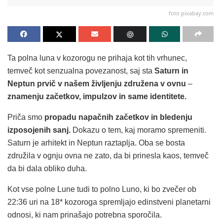
foto pixabay.com
Ta polna luna v kozorogu ne prihaja kot tih vrhunec,
temveč kot senzualna povezanost, saj sta
Saturn in
Neptun prvič v našem življenju združena v ovnu
–
znamenju začetkov, impulzov in same identitete.
Priča smo
propadu napačnih začetkov in bledenju
izposojenih sanj.
Dokazu o tem, kaj moramo spremeniti.
Saturn je arhitekt in Neptun raztaplja. Oba se bosta
združila v ognju ovna ne zato, da bi prinesla kaos, temveč
da bi dala obliko duha.
Kot vse polne Lune tudi to polno Luno, ki bo zvečer ob
22:36 uri na 18* kozoroga spremljajo edinstveni planetarni
odnosi, ki nam prinašajo potrebna sporočila.