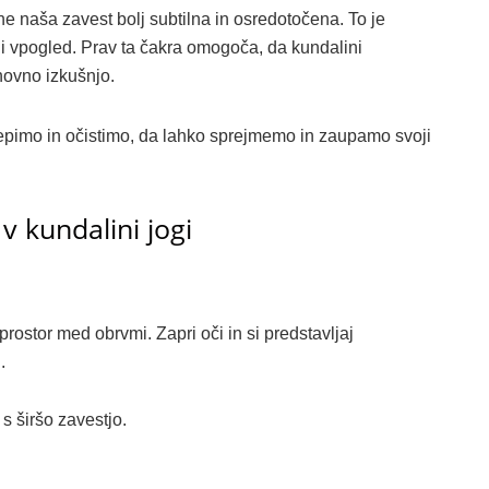
ne naša zavest bolj subtilna in osredotočena. To je
lji vpogled. Prav ta čakra omogoča, da kundalini
hovno izkušnjo.
epimo in očistimo, da lahko sprejmemo in zaupamo svoji
v kundalini jogi
rostor med obrvmi. Zapri oči in si predstavljaj
.
s širšo zavestjo.