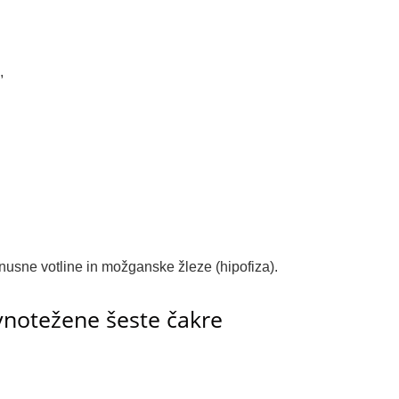
,
inusne votline in možganske žleze (hipofiza).
vnotežene šeste čakre