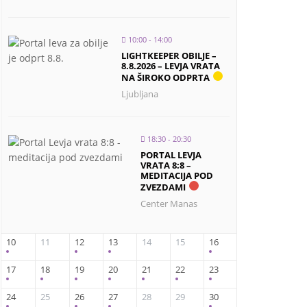
10:00 - 14:00
LIGHTKEEPER OBILJE –
8.8.2026 – LEVJA VRATA
NA ŠIROKO ODPRTA
Ljubljana
18:30 - 20:30
PORTAL LEVJA
VRATA 8:8 –
MEDITACIJA POD
ZVEZDAMI
Center Manas
10
11
12
13
14
15
16
17
18
19
20
21
22
23
24
25
26
27
28
29
30