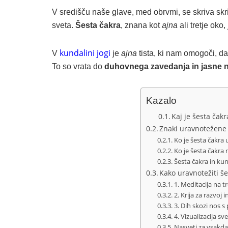
V središču naše glave, med obrvmi, se skriva skr
sveta.
Šesta čakra
, znana kot
ajna
ali tretje oko
kundalini jogi
V
je
ajna
tista, ki nam omogoči, d
To so vrata do
duhovnega zavedanja in jasne n
Kazalo
Kaj je šesta čakr
Znaki uravnotežene 
Ko je šesta čakra
Ko je šesta čakra
Šesta čakra in kun
Kako uravnotežiti še
1. Meditacija na t
2. Krija za razvoj i
3. Dih skozi nos 
4. Vizualizacija s
Nasveti za vsakd