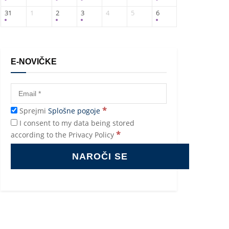
31
1
2
3
4
5
6
E-NOVIČKE
*
Sprejmi
Splošne pogoje
I consent to my data being stored
*
according to the Privacy Policy