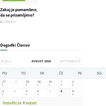
Zakaj je pomembno,
da se prizemljimo?
27/04/2021
Dogodki Članov
AVGUST 2026
JULIJ
SEPTEMBER
PO
TO
SR
ČE
PE
SO
27
28
29
30
31
1
2
3
4
5
6
7
8
9
Dogodki za
8
avgust