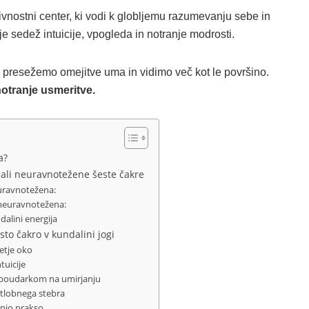
ivnostni center, ki vodi k globljemu razumevanju sebe in
, je sedež intuicije, vpogleda in notranje modrosti.
a presežemo omejitve uma in vidimo več kot le površino.
otranje usmeritve.
a?
ali neuravnotežene šeste čakre
 uravnotežena:
 neuravnotežena:
dalini energija
sto čakro v kundalini jogi
retje oko
ntuicije
s poudarkom na umirjanju
vetlobnega stebra
anjo prakso