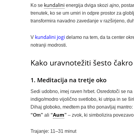
kundalini
Ko se
energija dviga skozi
ajno
, posta
trenutek, ko se um umiri in odpre prostor za glob
transformira navadno zavedanje v razširjeno, du
kundalini jogi
V
delamo na tem, da ta center okr
notranji modrosti.
Kako uravnotežiti šesto čakro 
1. Meditacija na tretje oko
Sedi udobno, imej raven hrbet. Osredotoči se na p
indigo/modro vijolično svetlobo, ki utripa in se širi
Dihaj globoko, medtem pa tiho ponavljaj mantro:
Aum
“Om”
ali
“
”
– zvok, ki simbolizira povezavo 
Trajanje: 11–31 minut