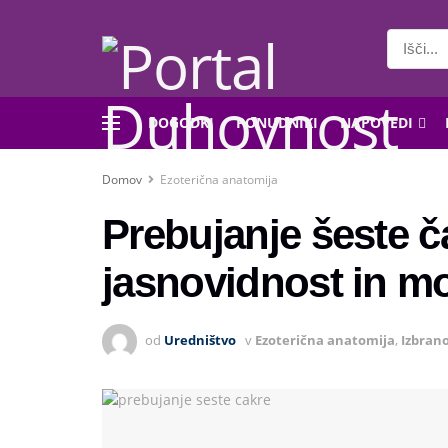
DOGODKI
PONUDNIKI
NAPOVEDI
Domov
Ezoterična anatomija
Prebujanje šeste ča
jasnovidnost in m
od
Uredništvo
v
Ezoterična anatomija
,
Izbran