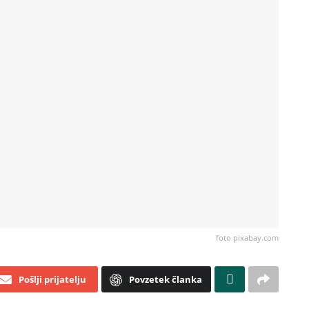
foto pixabay.com
Pošlji prijatelju
Povzetek članka