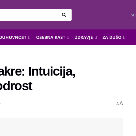
so
DUHOVNOST
OSEBNA RAST
ZDRAVJE
ZA DUŠO
kre: Intuicija,
odrost
A
o
A