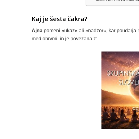
Kaj je šesta čakra?
Ajna
pomeni »ukaz« ali »nadzor«, kar poudarja nj
med obrvmi, in je povezana z: