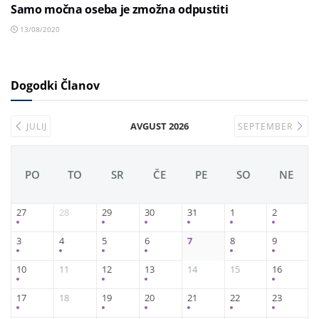
Samo močna oseba je zmožna odpustiti
13/08/2020
Dogodki Članov
AVGUST 2026
JULIJ
SEPTEMBER
PO
TO
SR
ČE
PE
SO
NE
27
28
29
30
31
1
2
3
4
5
6
7
8
9
10
11
12
13
14
15
16
17
18
19
20
21
22
23