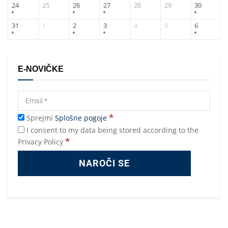
24
25
26
27
28
29
30
31
1
2
3
4
5
6
E-NOVIČKE
*
Sprejmi
Splošne pogoje
I consent to my data being stored according to the
*
Privacy Policy