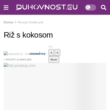
Domov
Recepti Sladke jedi
Riž s kokosom
A
A
A
A
OD
UREDNIŠTVO
V
RECEPTI SLADKE JEDI
Reset