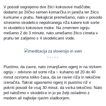
V posodi segrejemo dve žlici kokosove maščobe,
dodamo po žličko semen komarčka in janeža ter žlico
kurkume v prahu. Nekajkrat premešamo, nato v posodo
stresemo skodelico nepoliranega riža katere koli sorte
in skodelico kokosove moke. Na zmernem ognju
mešamo 2 do 3 minute, nato umešamo žlico cimeta v
prahu ter zalijemo s 4 skodelicami vode.
OGLAS
Pustimo, da zavre, nato zmanjšamo ogenj in na nizkem
ognju − odvisno od sorte riža − kuhamo od 20 do 40
minut oziroma toliko časa, da se raven riža in tekočine
izenačita. Takrat ugasnemo ogenj in pustimo riž v
pokriti posodi še vsaj 30 minut, da vsrka tekočino. Nato
jed naložimo v skodelice in jo po želji osladimo z
medom ali najbolje rjavim sladkorjem.