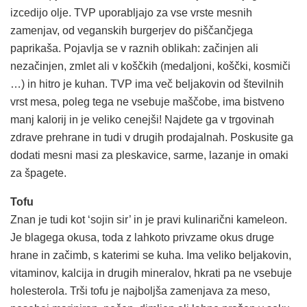
izcedijo olje. TVP uporabljajo za vse vrste mesnih
zamenjav, od veganskih burgerjev do piščančjega
paprikaša. Pojavlja se v raznih oblikah: začinjen ali
nezačinjen, zmlet ali v koščkih (medaljoni, koščki, kosmiči
…) in hitro je kuhan. TVP ima več beljakovin od številnih
vrst mesa, poleg tega ne vsebuje maščobe, ima bistveno
manj kalorij in je veliko cenejši! Najdete ga v trgovinah
zdrave prehrane in tudi v drugih prodajalnah. Poskusite ga
dodati mesni masi za pleskavice, sarme, lazanje in omaki
za špagete.
Tofu
Znan je tudi kot ‘sojin sir’ in je pravi kulinarični kameleon.
Je blagega okusa, toda z lahkoto privzame okus druge
hrane in začimb, s katerimi se kuha. Ima veliko beljakovin,
vitaminov, kalcija in drugih mineralov, hkrati pa ne vsebuje
holesterola. Trši tofu je najboljša zamenjava za meso,