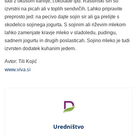
tudi z okusom vanilje, čokolade ipd. Rastlinski siri so
izvrstni na picah ali v toplih sendvičih. Lahko pripravite
preprosto jed: na pecivo dajte sojin sir ali ga prelijte s
skodelico sojinega jogurta. S sojinim ali riževim mlekom
lahko zamenjate kravje mleko v sladoledu, pudingu,
sadnem jogurtu in drugih poslasticah. Sojino mleko je tudi
izvrsten dodatek kuhanim jedem.
Avtor: Tili Kojić
www.viva.si
Uredništvo