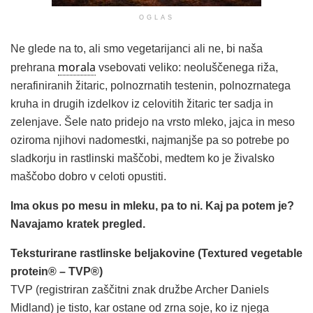
OGLAS
Ne glede na to, ali smo vegetarijanci ali ne, bi naša
morala
prehrana
vsebovati veliko: neoluščenega riža,
nerafiniranih žitaric, polnozrnatih testenin, polnozrnatega
kruha in drugih izdelkov iz celovitih žitaric ter sadja in
zelenjave. Šele nato pridejo na vrsto mleko, jajca in meso
oziroma njihovi nadomestki, najmanjše pa so potrebe po
sladkorju in rastlinski maščobi, medtem ko je živalsko
maščobo dobro v celoti opustiti.
Ima okus po mesu in mleku, pa to ni. Kaj pa potem je?
Navajamo kratek pregled.
Teksturirane rastlinske beljakovine (Textured vegetable
protein® – TVP®)
TVP (registriran zaščitni znak družbe Archer Daniels
Midland) je tisto, kar ostane od zrna soje, ko iz njega