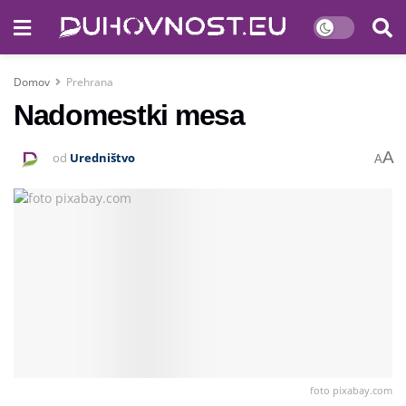
Domov
Prehrana
Nadomestki mesa
A
od
Uredništvo
A
foto pixabay.com