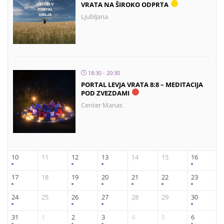
VRATA NA ŠIROKO ODPRTA
Ljubljana
18:30 - 20:30
PORTAL LEVJA VRATA 8:8 – MEDITACIJA
POD ZVEZDAMI
Center Manas
10
11
12
13
14
15
16
17
18
19
20
21
22
23
24
25
26
27
28
29
30
31
1
2
3
4
5
6