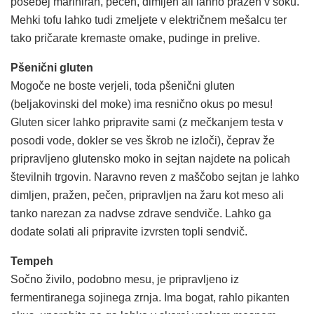
posebej mariniran, pečen, dimljen ali lahno pražen v soku.
Mehki tofu lahko tudi zmeljete v električnem mešalcu ter
tako pričarate kremaste omake, pudinge in prelive.
Pšenični gluten
Mogoče ne boste verjeli, toda pšenični gluten
(beljakovinski del moke) ima resnično okus po mesu!
Gluten sicer lahko pripravite sami (z mečkanjem testa v
posodi vode, dokler se ves škrob ne izloči), čeprav že
pripravljeno glutensko moko in sejtan najdete na policah
številnih trgovin. Naravno reven z maščobo sejtan je lahko
dimljen, pražen, pečen, pripravljen na žaru kot meso ali
tanko narezan za nadvse zdrave sendviče. Lahko ga
dodate solati ali pripravite izvrsten topli sendvič.
Tempeh
Sočno živilo, podobno mesu, je pripravljeno iz
fermentiranega sojinega zrnja. Ima bogat, rahlo pikanten