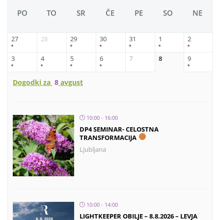
PO
TO
SR
ČE
PE
SO
NE
27
28
29
30
31
1
2
3
4
5
6
7
8
9
Dogodki za
8
avgust
10:00 - 16:00
DP4 SEMINAR- CELOSTNA
TRANSFORMACIJA
Ljubljana
10:00 - 14:00
LIGHTKEEPER OBILJE – 8.8.2026 – LEVJA