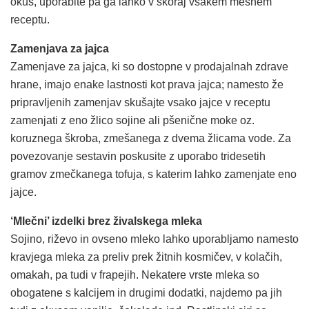
okus, uporabite pa ga lahko v skoraj vsakem mesnem
receptu.
Zamenjava za jajca
Zamenjave za jajca, ki so dostopne v prodajalnah zdrave
hrane, imajo enake lastnosti kot prava jajca; namesto že
pripravljenih zamenjav skušajte vsako jajce v receptu
zamenjati z eno žlico sojine ali pšenične moke oz.
koruznega škroba, zmešanega z dvema žlicama vode. Za
povezovanje sestavin poskusite z uporabo tridesetih
gramov zmečkanega tofuja, s katerim lahko zamenjate eno
jajce.
‘Mlečni’ izdelki brez živalskega mleka
Sojino, riževo in ovseno mleko lahko uporabljamo namesto
kravjega mleka za preliv prek žitnih kosmičev, v kolačih,
omakah, pa tudi v frapejih. Nekatere vrste mleka so
obogatene s kalcijem in drugimi dodatki, najdemo pa jih