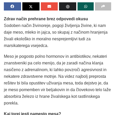
Zdrav način prehrane brez odpovedi okusu
Sodoben način živinoreje, pogoji življenja živine, ki nam
daje meso, mleko in jajca, so skupaj z načinom hranjenja
živali ekološko in moralno nesprejemljivi tudi za
marsikaterega vsejedca.
Meso je pogosto polno hormonov in antibiotikov, nekateri
znanstveniki pa celo menijo, da je zaradi načina klanja
nasičeno z adrenalinom, ki lahko povzroči agresivnost in
nekatere zdravstvene motnje. Na videz najbolj preprosta
rešitev bi bila opustitev uživanja mesa, toda dejstvo je, da
je meso pomemben vir beljakovin in da človekovo telo laže
absorbira železo iz hrane živalskega kot rastlinskega
porekla.
Kaj torej jesti namesto mesa?