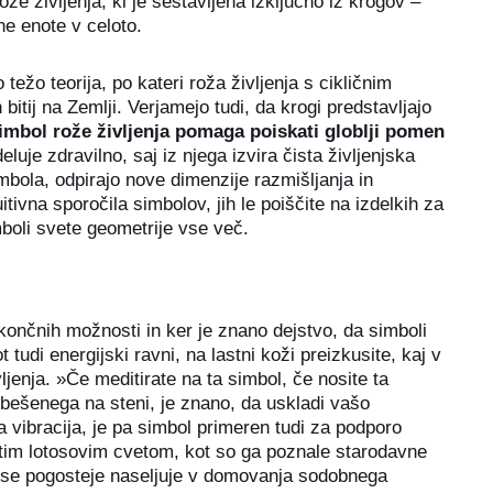
že življenja, ki je sestavljena izključno iz krogov –
e enote v celoto.
o težo teorija, po kateri roža življenja s cikličnim
itij na Zemlji. Verjamejo tudi, da krogi predstavljajo
imbol rože življenja pomaga poiskati globlji pomen
luje zdravilno, saj iz njega izvira čista življenjska
simbola, odpirajo nove dimenzije razmišljanja in
tivna sporočila simbolov, jih le poiščite na izdelkih za
boli svete geometrije vse več.
skončnih možnosti in ker je znano dejstvo, da simboli
 tudi energijski ravni, na lastni koži preizkusite, kaj v
ljenja. »Če meditirate na ta simbol, če nosite ta
obešenega na steni, je znano, da uskladi vašo
ja vibracija, je pa simbol primeren tudi za podporo
prtim lotosovim cvetom, kot so ga poznale starodavne
e vse pogosteje naseljuje v domovanja sodobnega