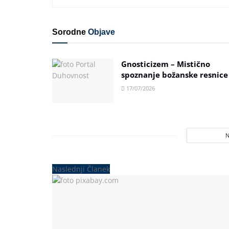
Sorodne
Objave
Gnosticizem – Mistično
spoznanje božanske resnice
17/07/2026
Naslednji Članek