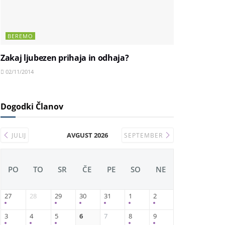
BEREMO
Zakaj ljubezen prihaja in odhaja?
02/11/2014
Dogodki Članov
AVGUST 2026
JULIJ
SEPTEMBER
PO
TO
SR
ČE
PE
SO
NE
27
28
29
30
31
1
2
3
4
5
6
7
8
9