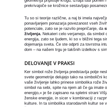
geometrija pripisuje krogu, izhaja tudi pomen ro
prekrivajoče se krožnice sestavljajo posamezn
Tu so si teorije različne, a naj bi imela največj
ponavljanjem ponazarja povezanost vseh živih b
potenciale, zato se je razvilo prepričanje, da
s
življenja.
Nekateri celo verjamejo, da simbol de
energija, zato se ljudem, ki so v bližini tega 
dojemanja sveta. Če ste odprti za tovrstna intui
dom – na našem trgu je takšnih izdelkov s sim
DELOVANJE V PRAKSI
Ker simbol rože življenja predstavlja polje ne
svete geometrije delujejo tako na simbolični kot
vaše življenje lahko prinese simbolika rože živ
simbol na sebi, spite na njem ali če ga imate 
energijo,« je še zapisano na spletni strani Viš
ženske energije, in sicer v kombinaciji z raz
kulture. In ta simbolika starodavnih kultur s