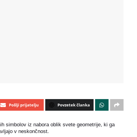
Pošlji prijatelju
Povzetek članka
enih simbolov iz nabora oblik svete geometrije, ki ga
avljajo v neskončnost.