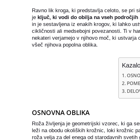
Ravno lik kroga, ki predstavlja celoto, se pri
je
ključ, ki vodi do obilja na vseh področjih 
in je sestavljena iz enakih krogov, ki lahko us
cikličnosti ali medsebojni povezanosti. Ti v ha
nekateri verjamejo v njihovo moč, ki ustvarja ob
všeč njihova popolna oblika.
Kazal
OSNO
POME
DELOV
OSNOVNA OBLIKA
Roža življenja je geometrijski vzorec, ki ga s
leži na obodu okoliških krožnic, loki krožnic p
roža velja za del enega od starodavnih svetih