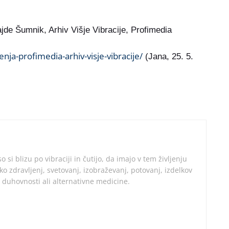
ajde Šumnik, Arhiv Višje Vibracije, Profimedia
ljenja-profimedia-arhiv-visje-vibracije/
(Jana, 25. 5.
so si blizu po vibraciji in čutijo, da imajo v tem življenju
zdravljenj, svetovanj, izobraževanj, potovanj, izdelkov
u duhovnosti ali alternativne medicine.