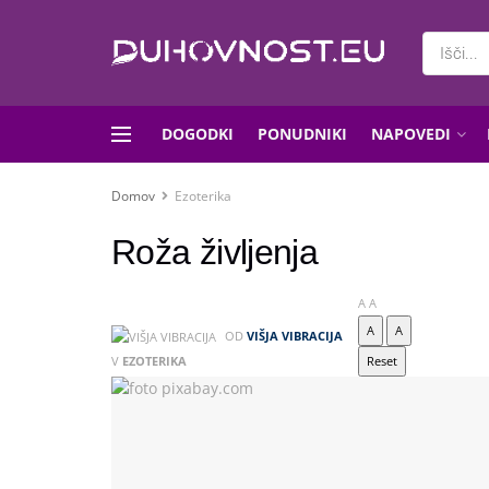
DOGODKI
PONUDNIKI
NAPOVEDI
Domov
Ezoterika
Roža življenja
A
A
A
A
OD
VIŠJA VIBRACIJA
V
EZOTERIKA
Reset