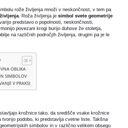
 simbolu rože življenja množi v neskončnost, v tem pa
življenja.
Roža življenja je
simbol svete geometrije
tvarijo predstavo o popolnosti, neskončnosti,
rmonijo povezani krogi burijo duhove že stoletja,
ilje na različnih področjih življenja, drugim pa je le
o
VNA OBLIKA
N SIMBOLOV
ANJE V PRAKSI
estavljajo krožnice tako, da središče vsake krožnice
a tvorijo podobo, ki predstavlja cvetne liste. Takšna
 geometrijskih simbolov in v različno velikem obsegu