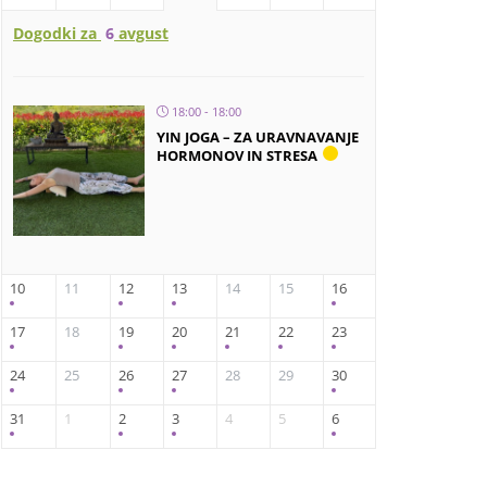
Dogodki za
6
avgust
18:00 - 18:00
YIN JOGA – ZA URAVNAVANJE
HORMONOV IN STRESA
10
11
12
13
14
15
16
17
18
19
20
21
22
23
24
25
26
27
28
29
30
31
1
2
3
4
5
6