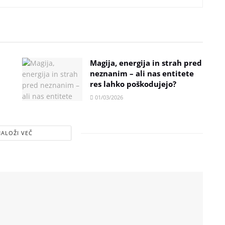
Magija, energija in strah pred
neznanim – ali nas entitete
res lahko poškodujejo?
01/03/2026
NALOŽI VEČ