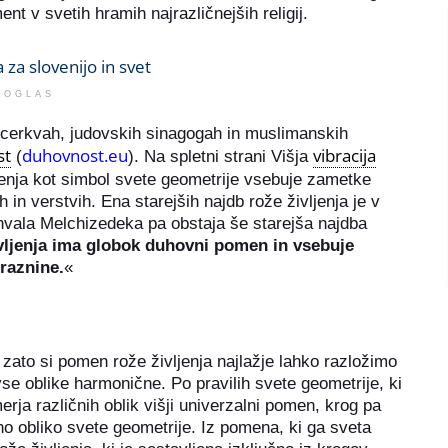
t v svetih hramih najrazličnejših religij.
OGLAS
h cerkvah, judovskih sinagogah in muslimanskih
st
duhovnost.eu
vibracija
(
). Na spletni strani Višja
ljenja kot simbol svete geometrije vsebuje zametke
 in verstvih. Ena starejših najdb rože življenja je v
vala Melchizedeka pa obstaja še starejša najdba
vljenja ima globok duhovni pomen in vsebuje
Praznine.
«
 zato si pomen rože življenja najlažje lahko razložimo
vse oblike harmonične. Po pravilih svete geometrije, ki
rja različnih oblik višji univerzalni pomen, krog pa
no obliko svete geometrije. Iz pomena, ki ga sveta