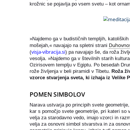
krožnic se pojavlja po vsem svetu – kot ornamen
»Najdemo ga v budističnih templjih, katoliški
Duhovno
mošejah,« navajajo na spletni strani
visja-vibracija.si
(
) pa navajajo še, da roža živ
vesolja. »Najdemo ga v številnih starih kulturah
Ozirisovem templju v Egiptu. Po besedah Drun
rože življenja v beli piramidi v Tibetu.
Roža ži
vzorce stvarjenja sveta, ki izhaja iz Velike 
POMEN SIMBOLOV
Narava ustvarja po principih svete geometrije,
kar s pomočjo svete geometrije, pri kateri so 
velja za starodavno vedo, imajo vzorci in razme
velja za osnovni simbol stvarstva in za osnov