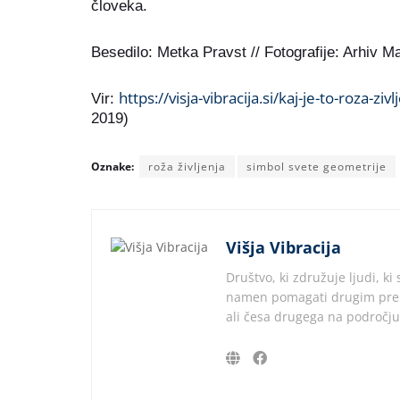
človeka.
Besedilo: Metka Pravst // Fotografije: Arhiv M
https://visja-vibracija.si/kaj-je-to-roza-ziv
Vir:
2019)
Oznake:
roža življenja
simbol svete geometrije
Višja Vibracija
Društvo, ki združuje ljudi, ki 
namen pomagati drugim preko 
ali česa drugega na področj