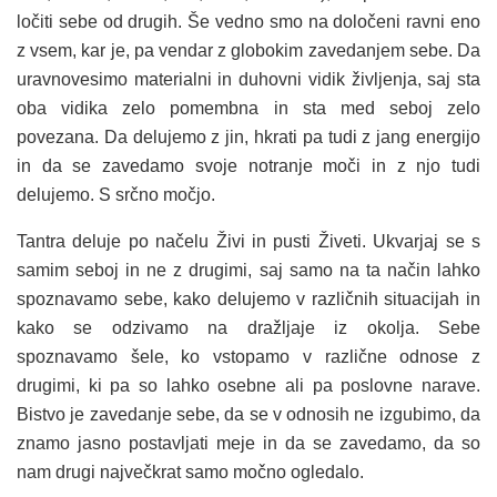
ločiti sebe od drugih. Še vedno smo na določeni ravni eno
z vsem, kar je, pa vendar z globokim zavedanjem sebe. Da
uravnovesimo materialni in duhovni vidik življenja, saj sta
oba vidika zelo pomembna in sta med seboj zelo
povezana. Da delujemo z jin, hkrati pa tudi z jang energijo
in da se zavedamo svoje notranje moči in z njo tudi
delujemo. S srčno močjo.
Tantra deluje po načelu Živi in pusti Živeti. Ukvarjaj se s
samim seboj in ne z drugimi, saj samo na ta način lahko
spoznavamo sebe, kako delujemo v različnih situacijah in
kako se odzivamo na dražljaje iz okolja. Sebe
spoznavamo šele, ko vstopamo v različne odnose z
drugimi, ki pa so lahko osebne ali pa poslovne narave.
Bistvo je zavedanje sebe, da se v odnosih ne izgubimo, da
znamo jasno postavljati meje in da se zavedamo, da so
nam drugi največkrat samo močno ogledalo.