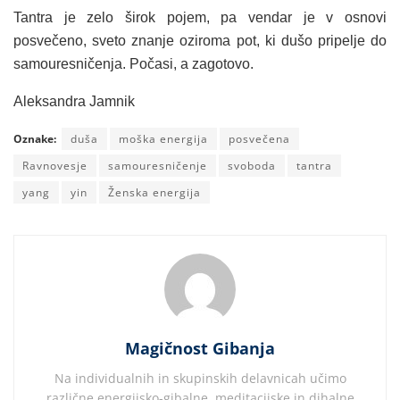
Tantra je zelo širok pojem, pa vendar je v osnovi
posvečeno, sveto znanje oziroma pot, ki dušo pripelje do
samouresničenja. Počasi, a zagotovo.
Aleksandra Jamnik
Oznake:
duša
moška energija
posvečena
Ravnovesje
samouresničenje
svoboda
tantra
yang
yin
Ženska energija
Magičnost Gibanja
Na individualnih in skupinskih delavnicah učimo
različne energijsko-gibalne, meditacijske in dihalne