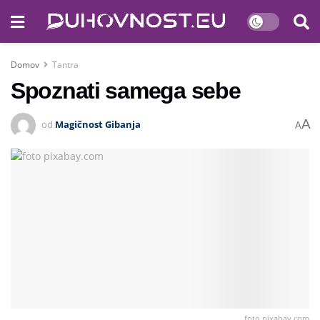
Domov
Tantra
Spoznati samega sebe
A
od
Magičnost Gibanja
A
foto pixabay.com