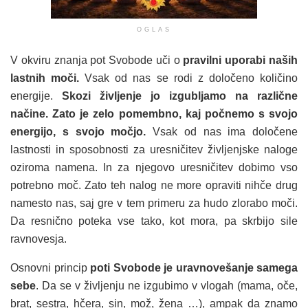
OGLAS
V okviru znanja pot Svobode uči o
pravilni uporabi naših
lastnih moči.
Vsak od nas se rodi z določeno količino
energije.
Skozi življenje jo izgubljamo na različne
načine. Zato je zelo pomembno, kaj počnemo s svojo
energijo, s svojo močjo.
Vsak od nas ima določene
lastnosti in sposobnosti za uresničitev življenjske naloge
oziroma namena. In za njegovo uresničitev dobimo vso
potrebno moč. Zato teh nalog ne more opraviti nihče drug
namesto nas, saj gre v tem primeru za hudo zlorabo moči.
Da resnično poteka vse tako, kot mora, pa skrbijo sile
ravnovesja.
Osnovni princip
poti Svobode je uravnovešanje samega
sebe
. Da se v življenju ne izgubimo v vlogah (mama, oče,
brat, sestra, hčera, sin, mož, žena …), ampak da znamo