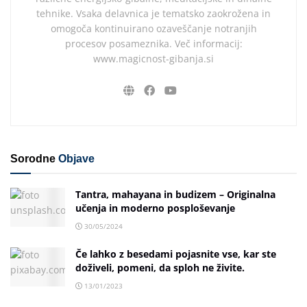
tehnike. Vsaka delavnica je tematsko zaokrožena in
omogoča kontinuirano ozaveščanje notranjih
procesov posameznika. Več informacij:
www.magicnost-gibanja.si
Sorodne
Objave
Tantra, mahayana in budizem – Originalna
učenja in moderno posploševanje
30/05/2024
Če lahko z besedami pojasnite vse, kar ste
doživeli, pomeni, da sploh ne živite.
13/01/2023