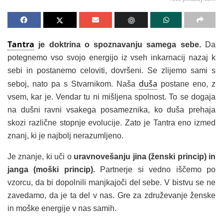
Tantra
je doktrina o spoznavanju samega sebe.
Da
potegnemo vso svojo energijo iz vseh inkarnacij nazaj k
sebi in postanemo celoviti, dovršeni. Se zlijemo sami s
duša
seboj, nato pa s Stvarnikom. Naša
postane eno, z
vsem, kar je. Vendar tu ni mišljena spolnost. To se dogaja
na dušni ravni vsakega posameznika, ko duša prehaja
skozi različne stopnje evolucije. Zato je Tantra eno izmed
znanj, ki je najbolj nerazumljeno.
Je znanje, ki uči o
uravnovešanju jina (ženski princip) in
janga (moški princip).
Partnerje si vedno iščemo po
vzorcu, da bi dopolnili manjkajoči del sebe. V bistvu se ne
zavedamo, da je ta del v nas. Gre za združevanje ženske
in moške energije v nas samih.